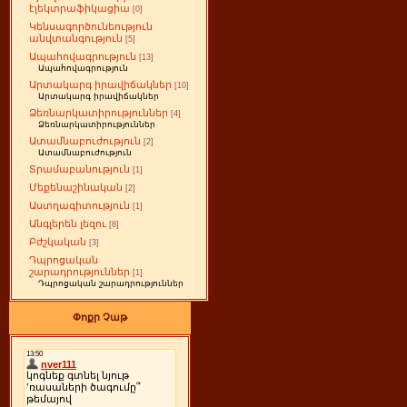
էլեկտրաֆիկացիա
[0]
Կենսագործունեություն
անվտանգություն
[5]
Ապահովագրություն
[13]
Ապահովագրություն
Արտակարգ իրավիճակներ
[10]
Արտակարգ իրավիճակներ
Ձեռնարկատիրություններ
[4]
Ձեռնարկատիրություններ
Ատամնաբուժություն
[2]
Ատամնաբուժություն
Տրամաբանություն
[1]
Մեքենաշինական
[2]
Աստղագիտություն
[1]
Անգլերեն լեզու
[8]
Բժշկական
[3]
Դպրոցական
շարադրություններ
[1]
Դպրոցական շարադրություններ
Փոքր Չաթ