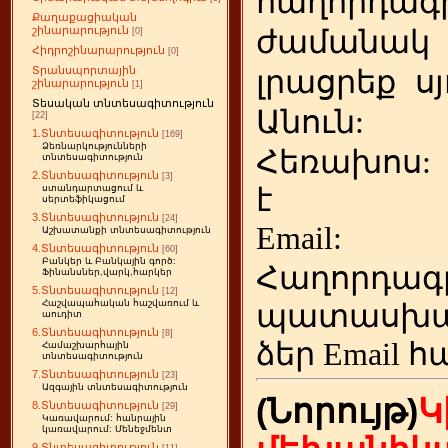
հաղորդագր
Քաղաքացիական
շինարարություն
ժամանակ
[0]
Հիդրոշինարարություն
[0]
Տրանսպորտային
լրացրեք
ս
շինարարություն
[1]
Տեսական տնտեսագիտություն
Անուն:
[22]
1.Տնտեսագիտություն
[169]
Ձեռնարկությունների
Հեռախոս
տնտեսագիտություն
2.Տնտեսագիտություն
[3]
է
ստանդարտացում և
սերտեֆիկացում
3.Տնտեսագիտություն
[24]
Emai
Աշխատանքի տնտեսագիտություն
4.Տնտեսագիտություն
[60]
Բանկեր և Բանկային գործ:
Հաղորդագ
Ֆինանսներ,վարկ,հարկեր
5.Տնտեսագիտություն
[12]
Հաշվապահական հաշվառում և
պատասխա
աուդիտ
6.Տնտեսագիտություն
[8]
ձեր
Email հ
Համաշխարհային
տնտեսագիտություն
7.Տնտեսագիտություն
[23]
Ազգային տնտեսագիտություն
(Նորույթ)
Կ
8.Տնտեսագիտություն
[29]
Կառավարում: հանրային
կառավարում: Մենեջմենտ
9.Տնտեսագիտություն