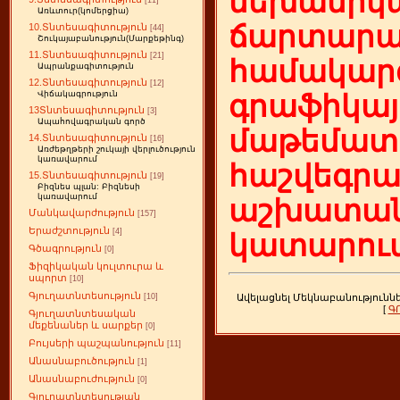
մեխանիկա
[11]
Առևտուր(կոմերցիա)
ճարտարա
10.Տնտեսագիտություն
[44]
Շուկայաբանություն(Մարքեթինգ)
11.Տնտեսագիտություն
[21]
համակարգ
Ապրանքագիտություն
12.Տնտեսագիտություն
[12]
Վիճակագրություն
գրաֆիկայ
13Տնտեսագիտություն
[3]
Ապահովագրական գործ
մաթեմատի
14.Տնտեսագիտություն
[16]
Առժեթղթերի շուկայի վերլուծություն
կառավարում
հաշվեգր
15.Տնտեսագիտություն
[19]
Բիզնես պլան: Բիզնեսի
կառավարում
աշխատան
Մանկավարժություն
[157]
Երաժշտություն
[4]
կատարում
Գծագրություն
[0]
Ֆիզիկական կուլտուրա և
սպորտ
[10]
Գյուղատնտեսություն
Ավելացնել Մեկնաբանությունն
[10]
[
Գ
Գյուղատնտեսական
մեքենաներ և սարքեր
[0]
Բույսերի պաշպանություն
[11]
Անասնաբուծություն
[1]
Անասնաբուժություն
[0]
Գյուղատնտեսության