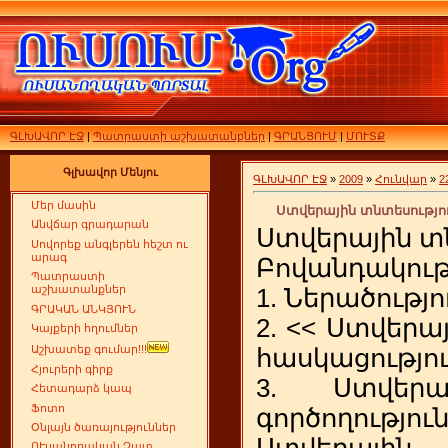
ԳԼԽԱՎՈՐ ԷՋ
|
Պատրաստի աշխատանքներ
|
ԳՐԱՆՑՈՒՄ
|
ՄՈՒՏՔ
Գլխավոր Մենյու
ԳԼԽԱՎՈՐ ԷՋ
»
2009
»
Հունվար
»
2
Մեր մասին
Ստվերային տնտեսությու
Անվճար գրադարան
Ստվերային տ
Սովորեք անգլերեն հեշտ ու
արագ
Բովանդակութ
Պատրաստի
աշխատանքներ
1. Ներածությո
ԳՐԱԿԱՆ ԱՆԿՅՈՒՆ
2. << Ստվերա
Կայքերի հղումներ
Աշխատեք գումար!!!
հասկացությու
Հյուրերի գիրք
3. Ստվերա
Հետադարձ կապ
Ֆոտո
գործողությո
Օնլայն ծառայություններ
Ստվերայի
ՈՒսանողական Չատ