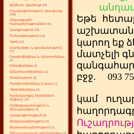
անդամ
Արվեստ, մշակույթ
[30]
Իրավագիտություն, իրավունք
[343]
Եթե
ետա
հ
Միջազգային
հարաբերություններ
[34]
աշխատանք
Լրագրություն
[15]
Բանասիրություն
[10]
կարող եք ձ
Կրոն
[15]
Հայոց լեզու և գրականություն
մատչելի գ
[72]
Ռադիոֆիզիկա և էլեկտրոնիկա
[3]
զանգահար
Էներգետիկա
[3]
Էլեկտրատեխնիկա
[1]
բջջ.
093 75
Տրանսպորտ
[4]
Ռադիոտեխնիկա և կապ
[7]
Կիբեռնետիկա
[4]
կամ
ուղա
համակարգիչ, ինտերնետ ,
ինֆորմ.
[37]
Ընդերքաբանություն և
հաղորդագր
մետալուրգիա
[3]
Նյութագիտություն
[0]
Ուշադրությ
Արդյունաբերություն
[2]
Ճարտարապետություն
[1]
Շինարարական տեխնոլոգիա
[3]