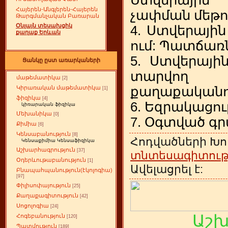
Հայերեն-Անգլերեն-Հայերեն
չափման մեթո
Թարգմանչական Բառարան
Օնլայն տեսախցիկ
4. Ստվերային
քաղաք Երևան
ում: Պատճառ
5. Ստվերայի
Ցանկը ըստ առարկաների
տարվո
մաթեմատիկա
[2]
քաղաքականու
Կիրառական մաթեմատիկա
[1]
ֆիզիկա
[4]
6. Եզրակացութ
կիռարական ֆիզիկա
Մեխանիկա
[0]
7. Օգտված գ
Քիմիա
[6]
Կենսաբանություն
[8]
Հոդվածների Խո
Կենսաքիմիա Կենսաֆիզիկա
Աշխարհագրություն
[37]
տնտեսագիտութ
Օդերևութաբանություն
[1]
Ավելացրել է:
Բնապահպանություն(էկոլոգիա)
[97]
Փիլիսոփայություն
[25]
Քաղաքագիտություն
[42]
Սոցոլոգիա
[24]
Աշ
Հոգեբանություն
[120]
Պատմություն
[189]