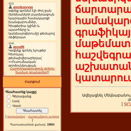
ճարտարա
համակարգ
գրաֆիկայ
մաթեմատի
հաշվեգր
աշխատան
Հաղորդագրություն գրելու
համար գրանցվեք!!!
կատարում
Հարցում
Գնահատեք կայքը
Ավելացնել Մեկնաբանու
Գերազանց
մ
Լավ
[
ԳՐ
Վատ
[
·
Արդյունքներ
Հարցումների արխիվ
]
Պատասխաների քանակ:
15824