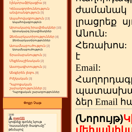
էլեկտրաֆիկացիա
[0]
ժամանակ
Կենսագործունեություն
անվտանգություն
[5]
լրացրեք
ս
Ապահովագրություն
[13]
Ապահովագրություն
Արտակարգ իրավիճակներ
[10]
Անուն:
Արտակարգ իրավիճակներ
Ձեռնարկատիրություններ
[4]
Ձեռնարկատիրություններ
Հեռախոս
Ատամնաբուժություն
[2]
Ատամնաբուժություն
է
Տրամաբանություն
[1]
Մեքենաշինական
[2]
Emai
Աստղագիտություն
[1]
Անգլերեն լեզու
[8]
Հաղորդագ
Բժշկական
[3]
Դպրոցական
պատասխա
շարադրություններ
[1]
Դպրոցական շարադրություններ
ձեր
Email հ
Փոքր Չաթ
(Նորույթ)
Կ
մեխանիկա