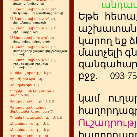
[11]
անդամ
Առևտուր(կոմերցիա)
10.Տնտեսագիտություն
[44]
Եթե
ետա
հ
Շուկայաբանություն(Մարքեթինգ)
11.Տնտեսագիտություն
[21]
Ապրանքագիտություն
աշխատանք
12.Տնտեսագիտություն
[12]
Վիճակագրություն
կարող եք ձ
13Տնտեսագիտություն
[3]
Ապահովագրական գործ
14.Տնտեսագիտություն
[16]
մատչելի գ
Առժեթղթերի շուկայի վերլուծություն
կառավարում
15.Տնտեսագիտություն
զանգահար
[19]
Բիզնես պլան: Բիզնեսի
կառավարում
բջջ.
093 75
Մանկավարժություն
[157]
Երաժշտություն
[4]
Գծագրություն
[0]
Ֆիզիկական կուլտուրա և
կամ
ուղա
սպորտ
[10]
Գյուղատնտեսություն
[10]
հաղորդագր
Գյուղատնտեսական
մեքենաներ և սարքեր
[0]
Բույսերի պաշպանություն
[11]
Ուշադրությ
Անասնաբուծություն
[1]
Անասնաբուժություն
[0]
հաղորդագր
Գյուղատնտեսության