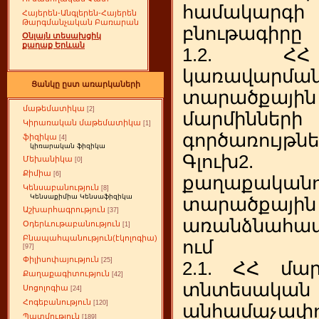
համակար
Հայերեն-Անգլերեն-Հայերեն
Թարգմանչական Բառարան
բնութագիրը
Օնլայն տեսախցիկ
քաղաք Երևան
1.2. ՀՀ
կառավարմա
Ցանկը ըստ առարկաների
տարածքայ
մաթեմատիկա
[2]
մարմինն
Կիրառական մաթեմատիկա
[1]
գործառույթնե
ֆիզիկա
[4]
կիռարական ֆիզիկա
Գլուխ2.
Մեխանիկա
[0]
Քիմիա
[6]
քաղաքա
Կենսաբանություն
[8]
Կենսաքիմիա Կենսաֆիզիկա
տարածքայ
Աշխարհագրություն
[37]
առանձնահատ
Օդերևութաբանություն
[1]
Բնապահպանություն(էկոլոգիա)
ում
[97]
Փիլիսոփայություն
[25]
2.1. ՀՀ մա
Քաղաքագիտություն
[42]
տնտեսական
Սոցոլոգիա
[24]
Հոգեբանություն
[120]
անհամաչափ
Պատմություն
[189]