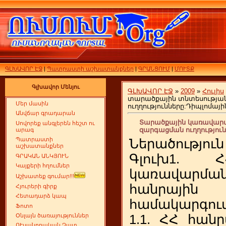
ԳԼԽԱՎՈՐ ԷՋ
|
Պատրաստի աշխատանքներ
|
ԳՐԱՆՑՈՒՄ
|
ՄՈՒՏՔ
Գլխավոր Մենյու
ԳԼԽԱՎՈՐ ԷՋ
»
2009
»
Հուլիս
տարածքային տնտեսությա
Մեր մասին
ուղղությունները:Դիպլոմայ
Անվճար գրադարան
Տարածքային կառավարմ
Սովորեք անգլերեն հեշտ ու
զարգացման ուղղությու
արագ
Պատրաստի
Ներածություն
աշխատանքներ
Գլուխ1. 
ԳՐԱԿԱՆ ԱՆԿՅՈՒՆ
Կայքերի հղումներ
կառավարման 
Աշխատեք գումար!!!
հանրայի
Հյուրերի գիրք
Հետադարձ կապ
համակարգու
Ֆոտո
1.1. ՀՀ հան
Օնլայն ծառայություններ
ՈՒսանողական Չատ