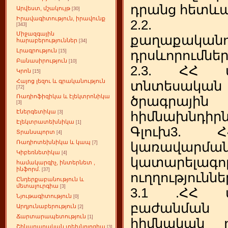
դրանց հետև
Արվեստ, մշակույթ
[30]
Իրավագիտություն, իրավունք
2.2. Տ
[343]
Միջազգային
քաղաքական
հարաբերություններ
[34]
Լրագրություն
դրսևորումնե
[15]
Բանասիրություն
[10]
2.3. ՀՀ մ
Կրոն
[15]
Հայոց լեզու և գրականություն
տնտեսակ
[72]
Ռադիոֆիզիկա և էլեկտրոնիկա
ծրագրայ
[3]
Էներգետիկա
հիմնախնդիրն
[3]
Էլեկտրատեխնիկա
[1]
Գլուխ3. 
Տրանսպորտ
[4]
Ռադիոտեխնիկա և կապ
կառավարմ
[7]
Կիբեռնետիկա
[4]
կատարելագ
համակարգիչ, ինտերնետ ,
ինֆորմ.
[37]
ուղղություննե
Ընդերքաբանություն և
մետալուրգիա
[3]
3.1 .ՀՀ վ
Նյութագիտություն
[0]
բաժանման 
Արդյունաբերություն
[2]
Ճարտարապետություն
[1]
հիմնական ու
Շինարարական տեխնոլոգիա
[3]