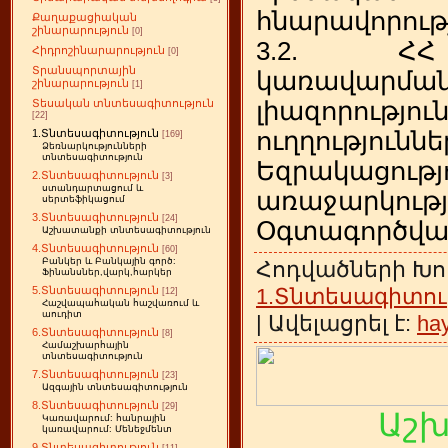
հնարավորութ
Քաղաքացիական
շինարարություն
[0]
3.2. ՀՀ
Հիդրոշինարարություն
[0]
Տրանսպորտային
կառավարմ
շինարարություն
[1]
լիազորությո
Տեսական տնտեսագիտություն
[22]
ուղղություննե
1.Տնտեսագիտություն
[169]
Ձեռնարկությունների
տնտեսագիտություն
Եզրակաց
2.Տնտեսագիտություն
[3]
ստանդարտացում և
առաջարկությ
սերտեֆիկացում
3.Տնտեսագիտություն
[24]
Օգտագործված
Աշխատանքի տնտեսագիտություն
4.Տնտեսագիտություն
[60]
Բանկեր և Բանկային գործ:
Հոդվածների Խո
Ֆինանսներ,վարկ,հարկեր
1.Տնտեսագիտու
5.Տնտեսագիտություն
[12]
Հաշվապահական հաշվառում և
աուդիտ
| Ավելացրել է:
ha
6.Տնտեսագիտություն
[8]
Համաշխարհային
տնտեսագիտություն
7.Տնտեսագիտություն
[23]
Ազգային տնտեսագիտություն
8.Տնտեսագիտություն
[29]
Աշ
Կառավարում: հանրային
կառավարում: Մենեջմենտ
9.Տնտեսագիտություն