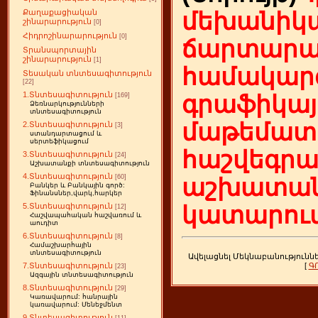
Քաղաքացիական
մեխանիկա
շինարարություն
[0]
Հիդրոշինարարություն
[0]
ճարտարա
Տրանսպորտային
շինարարություն
[1]
համակարգ
Տեսական տնտեսագիտություն
[22]
1.Տնտեսագիտություն
գրաֆիկայ
[169]
Ձեռնարկությունների
տնտեսագիտություն
մաթեմատի
2.Տնտեսագիտություն
[3]
ստանդարտացում և
սերտեֆիկացում
հաշվեգր
3.Տնտեսագիտություն
[24]
Աշխատանքի տնտեսագիտություն
4.Տնտեսագիտություն
[60]
աշխատան
Բանկեր և Բանկային գործ:
Ֆինանսներ,վարկ,հարկեր
5.Տնտեսագիտություն
կատարում
[12]
Հաշվապահական հաշվառում և
աուդիտ
6.Տնտեսագիտություն
[8]
Համաշխարհային
տնտեսագիտություն
Ավելացնել Մեկնաբանությունն
[
Գ
7.Տնտեսագիտություն
[23]
Ազգային տնտեսագիտություն
8.Տնտեսագիտություն
[29]
Կառավարում: հանրային
կառավարում: Մենեջմենտ
9.Տնտեսագիտություն