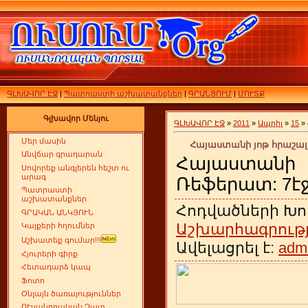
ԳԼԽԱՎՈՐ ԷՋ
|
Պատրաստի աշխատանքներ
|
ԳՐԱՆՑՈՒՄ
|
ՄՈՒՏՔ
Գլխավոր Մենյու
ԳԼԽԱՎՈՐ ԷՋ
»
2011
»
Ապրիլ
»
15
»
Մեր մասին
Հայաստանի յոթ հրաշալի
Անվճար գրադարան
Հայաստանի յ
Սովորեք անգլերեն հեշտ ու
արագ
Ռեֆերատ: 7էջ
Պատրաստի
աշխատանքներ
Հոդվածների Խո
ԳՐԱԿԱՆ ԱՆԿՅՈՒՆ
Աշխարհագրությ
Կայքերի հղումներ
Աշխատեք գումար!!!
Ավելացրել է:
adm
Հյուրերի գիրք
Հետադարձ կապ
Ֆոտո
Օնլայն ծառայություններ
ՈՒսանողական Չատ