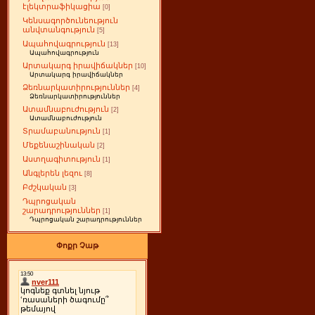
էլեկտրաֆիկացիա
[0]
Կենսագործունեություն
անվտանգություն
[5]
Ապահովագրություն
[13]
Ապահովագրություն
Արտակարգ իրավիճակներ
[10]
Արտակարգ իրավիճակներ
Ձեռնարկատիրություններ
[4]
Ձեռնարկատիրություններ
Ատամնաբուժություն
[2]
Ատամնաբուժություն
Տրամաբանություն
[1]
Մեքենաշինական
[2]
Աստղագիտություն
[1]
Անգլերեն լեզու
[8]
Բժշկական
[3]
Դպրոցական
շարադրություններ
[1]
Դպրոցական շարադրություններ
Փոքր Չաթ