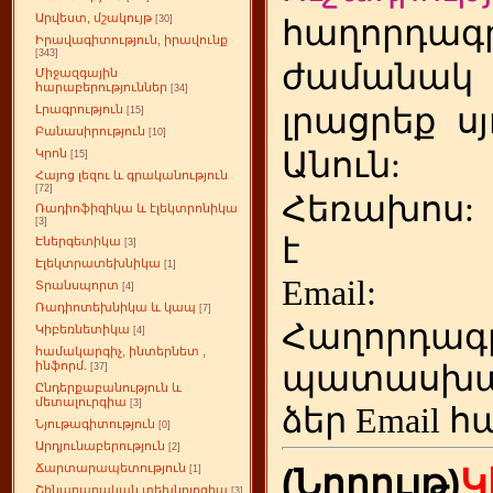
Արվեստ, մշակույթ
[30]
հաղորդագր
Իրավագիտություն, իրավունք
[343]
ժամանակ
Միջազգային
հարաբերություններ
[34]
լրացրեք
ս
Լրագրություն
[15]
Բանասիրություն
[10]
Անուն:
Կրոն
[15]
Հայոց լեզու և գրականություն
[72]
Հեռախոս
Ռադիոֆիզիկա և էլեկտրոնիկա
[3]
է
Էներգետիկա
[3]
Էլեկտրատեխնիկա
[1]
Emai
Տրանսպորտ
[4]
Ռադիոտեխնիկա և կապ
[7]
Հաղորդագ
Կիբեռնետիկա
[4]
համակարգիչ, ինտերնետ ,
ինֆորմ.
պատասխա
[37]
Ընդերքաբանություն և
մետալուրգիա
[3]
ձեր
Email հ
Նյութագիտություն
[0]
Արդյունաբերություն
[2]
Ճարտարապետություն
(Նորույթ)
Կ
[1]
Շինարարական տեխնոլոգիա
[3]