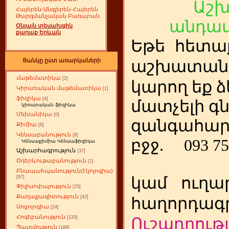
Աշ
Հայերեն-Անգլերեն-Հայերեն
Թարգմանչական Բառարան
անդամ
Օնլայն տեսախցիկ
քաղաք Երևան
Եթե
ետա
հ
Ցանկը ըստ առարկաների
աշխատանք
մաթեմատիկա
[2]
կարող եք ձ
Կիրառական մաթեմատիկա
[1]
ֆիզիկա
[4]
մատչելի գ
կիռարական ֆիզիկա
Մեխանիկա
[0]
զանգահար
Քիմիա
[6]
Կենսաբանություն
[8]
բջջ.
093 75
Կենսաքիմիա Կենսաֆիզիկա
Աշխարհագրություն
[37]
Օդերևութաբանություն
[1]
Բնապահպանություն(էկոլոգիա)
կամ
ուղա
[97]
Փիլիսոփայություն
[25]
Քաղաքագիտություն
[42]
հաղորդագր
Սոցոլոգիա
[24]
Հոգեբանություն
[120]
Ուշադրությ
Պատմություն
[189]