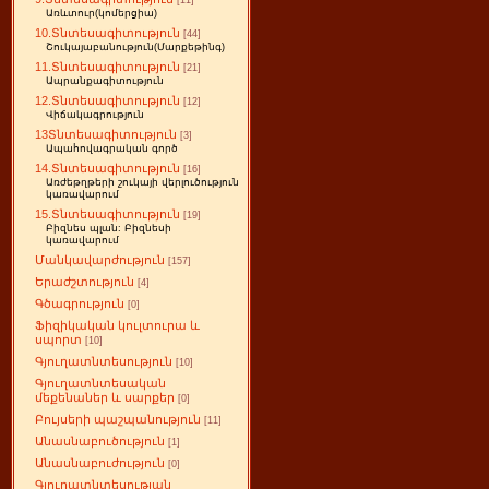
[11]
Առևտուր(կոմերցիա)
10.Տնտեսագիտություն
[44]
Շուկայաբանություն(Մարքեթինգ)
11.Տնտեսագիտություն
[21]
Ապրանքագիտություն
12.Տնտեսագիտություն
[12]
Վիճակագրություն
13Տնտեսագիտություն
[3]
Ապահովագրական գործ
14.Տնտեսագիտություն
[16]
Առժեթղթերի շուկայի վերլուծություն
կառավարում
15.Տնտեսագիտություն
[19]
Բիզնես պլան: Բիզնեսի
կառավարում
Մանկավարժություն
[157]
Երաժշտություն
[4]
Գծագրություն
[0]
Ֆիզիկական կուլտուրա և
սպորտ
[10]
Գյուղատնտեսություն
[10]
Գյուղատնտեսական
մեքենաներ և սարքեր
[0]
Բույսերի պաշպանություն
[11]
Անասնաբուծություն
[1]
Անասնաբուժություն
[0]
Գյուղատնտեսության