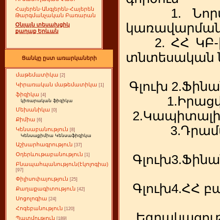
Հայերեն-Անգլերեն-Հայերեն
1. Նորմատի
Թարգմանչական Բառարան
կառավար
Օնլայն տեսախցիկ
քաղաք Երևան
2. ՀՀ ԿԲ-ի 
տնտեսական 
Ցանկը ըստ առարկաների
մաթեմատիկա
[2]
Գլուխ 2.Ֆինա
Կիրառական մաթեմատիկա
[1]
ֆիզիկա
[4]
1.Իրացվելիո
կիռարական ֆիզիկա
Մեխանիկա
[0]
2.Կապիտալի հ
Քիմիա
[6]
3.Դրամական 
Կենսաբանություն
[8]
Կենսաքիմիա Կենսաֆիզիկա
Աշխարհագրություն
[37]
Օդերևութաբանություն
[1]
Գլուխ3.Ֆինան
Բնապահպանություն(էկոլոգիա)
[97]
Փիլիսոփայություն
[25]
Գլուխ4.ՀՀ բ
Քաղաքագիտություն
[42]
Սոցոլոգիա
[24]
Հոգեբանություն
[120]
Եզրակացությ
Պատմություն
[189]