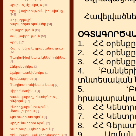
Արվեստ, մշակույթ
[30]
Իրավագիտություն, իրավունք
Հավելվածնե
[343]
Միջազգային
հարաբերություններ
[34]
Լրագրություն
[15]
ՕԳՏԱԳՈՐԾՎԱ
Բանասիրություն
[10]
1. ՀՀ օրենքը 
Կրոն
[15]
Հայոց լեզու և գրականություն
2. ՀՀ օրենքը
[72]
Ռադիոֆիզիկա և էլեկտրոնիկա
3. ՀՀ օրենքը
[3]
Էներգետիկա
[3]
4. ՙԲանկերի
Էլեկտրատեխնիկա
[1]
տնտեսական ն
Տրանսպորտ
[4]
Ռադիոտեխնիկա և կապ
[7]
5. ՙԲանկե
Կիբեռնետիկա
[4]
հրապարակում
համակարգիչ, ինտերնետ ,
ինֆորմ.
[37]
6. ՀՀ Կենտրո
Ընդերքաբանություն և
մետալուրգիա
[3]
7. ՀՀ Կենտրո
Նյութագիտություն
[0]
8. ՀՀ Գերատ
Արդյունաբերություն
[2]
Ճարտարապետություն
[1]
9. Արման Բ
Շինարարական տեխնոլոգիա
[3]