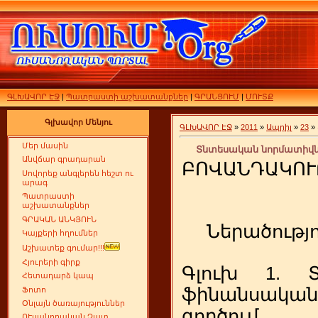
ԳԼԽԱՎՈՐ ԷՋ
|
Պատրաստի աշխատանքներ
|
ԳՐԱՆՑՈՒՄ
|
ՄՈՒՏՔ
Գլխավոր Մենյու
ԳԼԽԱՎՈՐ ԷՋ
»
2011
»
Ապրիլ
»
23
»
Մեր մասին
Տնտեսական նորմատիվներ
Անվճար գրադարան
ԲՈՎԱՆԴԱԿՈՒ
Սովորեք անգլերեն հեշտ ու
արագ
Պատրաստի
աշխատանքներ
ԳՐԱԿԱՆ ԱՆԿՅՈՒՆ
Ներածությո
Կայքերի հղումներ
Աշխատեք գումար!!!
Հյուրերի գիրք
Գլուխ 1. Տ
Հետադարձ կապ
ֆինանսակ
Ֆոտո
Օնլայն ծառայություններ
գ
ՈՒսանողական Չատ