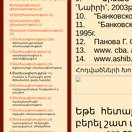
ՙՆաիրի՚, 2003թ
Քաղաքացիական
շինարարություն
[0]
10. "Банковское
Հիդրոշինարարություն
[0]
Տրանսպորտային
11. "Банковско
շինարարություն
[1]
Տեսական տնտեսագիտություն
1995г.
[22]
12. Панова Г. 
1.Տնտեսագիտություն
[169]
Ձեռնարկությունների
տնտեսագիտություն
13. www. cba.
2.Տնտեսագիտություն
[3]
ստանդարտացում և
14. www.ashib
սերտեֆիկացում
3.Տնտեսագիտություն
[24]
Հոդվածների Խո
Աշխատանքի տնտեսագիտություն
4.Տնտեսագիտություն
[60]
Բանկեր և Բանկային գործ:
Ֆինանսներ,վարկ,հարկեր
5.Տնտեսագիտություն
[12]
Հաշվապահական հաշվառում և
աուդիտ
6.Տնտեսագիտություն
[8]
Համաշխարհային
տնտեսագիտություն
Եթե
ետա
հ
7.Տնտեսագիտություն
[23]
Ազգային տնտեսագիտություն
8.Տնտեսագիտություն
բերել շատ
[29]
Կառավարում: հանրային
կառավարում: Մենեջմենտ
9.Տնտեսագիտություն