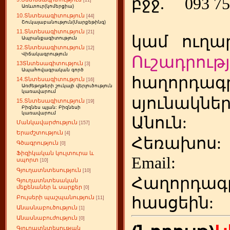
բջջ.
093 75
[11]
Առևտուր(կոմերցիա)
10.Տնտեսագիտություն
[44]
Շուկայաբանություն(Մարքեթինգ)
11.Տնտեսագիտություն
[21]
կամ
ուղա
Ապրանքագիտություն
12.Տնտեսագիտություն
[12]
Վիճակագրություն
Ուշադրությ
13Տնտեսագիտություն
[3]
Ապահովագրական գործ
հաղորդագր
14.Տնտեսագիտություն
[16]
Առժեթղթերի շուկայի վերլուծություն
կառավարում
սյունակներ
15.Տնտեսագիտություն
[19]
Բիզնես պլան: Բիզնեսի
կառավարում
Անուն:
Մանկավարժություն
[157]
Երաժշտություն
[4]
Հեռախոս
Գծագրություն
[0]
Ֆիզիկական կուլտուրա և
Emai
սպորտ
[10]
Գյուղատնտեսություն
[10]
Հաղորդագ
Գյուղատնտեսական
մեքենաներ և սարքեր
[0]
հասցեին:
Բույսերի պաշպանություն
[11]
Անասնաբուծություն
[1]
Անասնաբուժություն
[0]
Գյուղատնտեսության