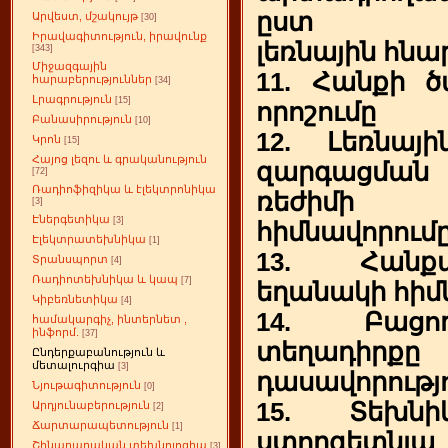
ըստ
Արվեստ, մշակույթ
[30]
Իրավագիտություն, իրավունք
լեռնային հնա
[343]
Միջազգային
11. Հանքի 
հարաբերություններ
[34]
Լրագրություն
[15]
որոշումը
Բանասիրություն
[10]
12. Լեռնայ
Կրոն
[15]
Հայոց լեզու և գրականություն
զարգացման
[72]
Ռադիոֆիզիկա և էլեկտրոնիկա
ռեժիմի
[3]
Էներգետիկա
[3]
հիմնավորում
Էլեկտրատեխնիկա
[1]
13. Հանք
Տրանսպորտ
[4]
Ռադիոտեխնիկա և կապ
[7]
եղանակի հիմ
Կիբեռնետիկա
[4]
14. Բացո
համակարգիչ, ինտերնետ ,
ինֆորմ.
[37]
տեղադիրք
Ընդերքաբանություն և
մետալուրգիա
[3]
դասավորությ
Նյութագիտություն
[0]
15. Տեխնի
Արդյունաբերություն
[2]
Ճարտարապետություն
[1]
ստորգետ
Շինարարական տեխնոլոգիա
[3]