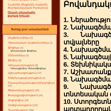
Բովանդակո
Հայերեն-Անգլերեն-Հայերեն
Թարգմանչական Բառարան
Օնլայն տեսախցիկ
քաղաք Երևան
1. Ներածությո
2. Նախագծմա
Ցանկը ըստ առարկաների
3. Նախագծ
մաթեմատիկա
[2]
տվյալները
Կիրառական մաթեմատիկա
[1]
4. Նախագծմա
ֆիզիկա
[4]
կիռարական ֆիզիկա
5. Նախագծա
Մեխանիկա
[0]
Քիմիա
[6]
6. Տեխնիկակ
Կենսաբանություն
[8]
Կենսաքիմիա Կենսաֆիզիկա
7. Աշխատանք
Աշխարհագրություն
[37]
8. Նախագծմա
Օդերևութաբանություն
[1]
Բնապահպանություն(էկոլոգիա)
9. Նախագծա
[97]
Փիլիսոփայություն
[25]
տնտեսական
Քաղաքագիտություն
[42]
10. Ստորգետ
Սոցոլոգիա
[24]
Հոգեբանություն
[120]
արտադրողակա
Պատմություն
[189]