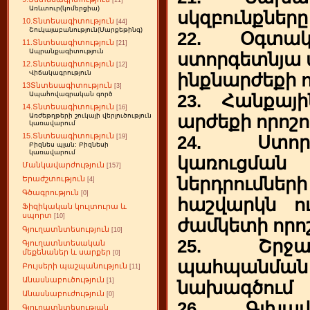
[11]
Առևտուր(կոմերցիա)
սկզբունքները
10.Տնտեսագիտություն
[44]
Շուկայաբանություն(Մարքեթինգ)
22. Օգտակ
11.Տնտեսագիտություն
[21]
Ապրանքագիտություն
ստորգետնյա 
12.Տնտեսագիտություն
[12]
Վիճակագրություն
ինքնարժեքի ո
13Տնտեսագիտություն
[3]
Ապահովագրական գործ
23. Հանքայի
14.Տնտեսագիտություն
[16]
արժեքի որոշո
Առժեթղթերի շուկայի վերլուծություն
կառավարում
15.Տնտեսագիտություն
24. Ստոր
[19]
Բիզնես պլան: Բիզնեսի
կառավարում
կառուց
Մանկավարժություն
[157]
ներդրումների
Երաժշտություն
[4]
Գծագրություն
[0]
հաշվարկն ո
Ֆիզիկական կուլտուրա և
սպորտ
[10]
ժամկետի որո
Գյուղատնտեսություն
[10]
25. Շրջա
Գյուղատնտեսական
մեքենաներ և սարքեր
[0]
պահպանման
Բույսերի պաշպանություն
[11]
Անասնաբուծություն
[1]
նախագծում
Անասնաբուժություն
[0]
26. Գլխա
Գյուղատնտեսության