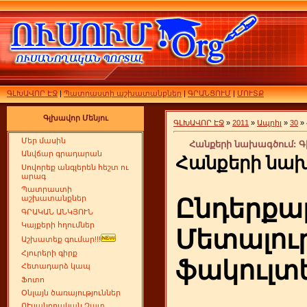
ԳԼԽԱՎՈՐ ԷՋ
|
Պատրաստի աշխատանքներ
|
ԳՐԱՆՑՈՒՄ
|
ՄՈՒՏՔ
Գլխավոր Մենյու
ԳԼԽԱՎՈՐ ԷՋ
»
2011
»
Ապրիլ
»
30
»
Մեր մասին
Հանքերի նախագծում: Գիր
Անվճար գրադարան
Հանքերի նա
Սովորեք անգլերեն հեշտ ու
արագ
Պատրաստի
Ընդերքա
աշխատանքներ
ԳՐԱԿԱՆ ԱՆԿՅՈՒՆ
Կայքերի հղումներ
Մետալու
Աշխատեք գումար!!!
Հյուրերի գիրք
ֆակուլտ
Հետադարձ կապ
Ֆոտո
Օնլայն ծառայություններ
ՈՒսանողական Չատ