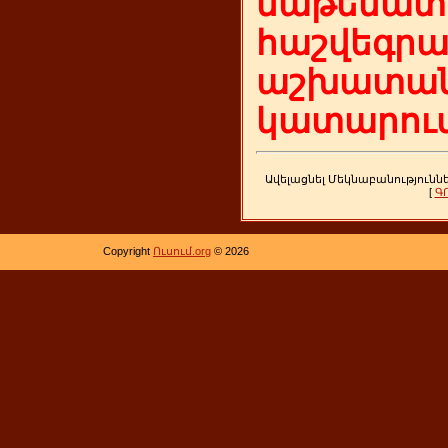
մաթեմատի
հաշվեգր
աշխատան
կատարում
Ավելացնել Մեկնաբանությունն
[
Գ
Copyright
Ուսում.org
© 2026