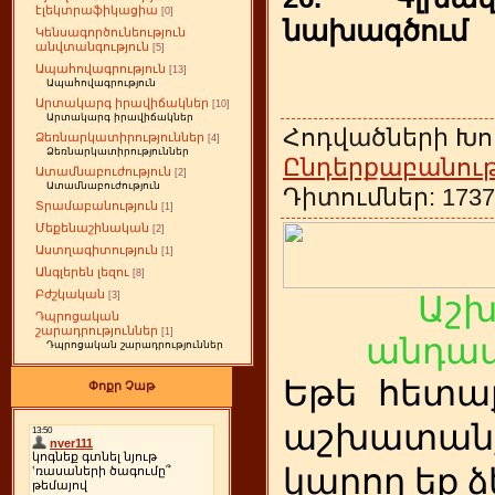
էլեկտրաֆիկացիա
[0]
նախագծում
Կենսագործունեություն
անվտանգություն
[5]
Ապահովագրություն
[13]
Ապահովագրություն
Արտակարգ իրավիճակներ
[10]
Արտակարգ իրավիճակներ
Հոդվածների Խո
Ձեռնարկատիրություններ
[4]
Ձեռնարկատիրություններ
Ընդերքաբանութ
Ատամնաբուժություն
[2]
Ատամնաբուժություն
Դիտումներ: 1737 
Տրամաբանություն
[1]
Մեքենաշինական
[2]
Աստղագիտություն
[1]
Անգլերեն լեզու
[8]
Բժշկական
[3]
Աշ
Դպրոցական
շարադրություններ
[1]
անդամ
Դպրոցական շարադրություններ
Եթե
ետա
հ
Փոքր Չաթ
աշխատանք
կարող եք ձ