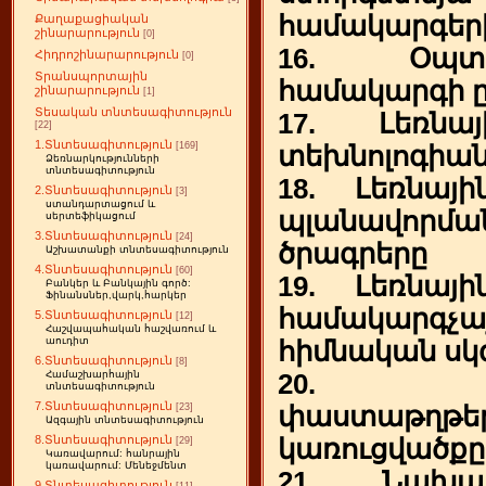
համակարգերի
Քաղաքացիական
շինարարություն
[0]
16. Օպտ
Հիդրոշինարարություն
[0]
Տրանսպորտային
համակարգի ը
շինարարություն
[1]
Տեսական տնտեսագիտություն
17. Լեռնա
[22]
1.Տնտեսագիտություն
[169]
տեխնոլոգիան
Ձեռնարկությունների
տնտեսագիտություն
18. Լեռնայ
2.Տնտեսագիտություն
[3]
ստանդարտացում և
պլանավորմա
սերտեֆիկացում
3.Տնտեսագիտություն
[24]
ծրագրերը
Աշխատանքի տնտեսագիտություն
4.Տնտեսագիտություն
[60]
19. Լեռնայ
Բանկեր և Բանկային գործ:
Ֆինանսներ,վարկ,հարկեր
համակարգչա
5.Տնտեսագիտություն
[12]
Հաշվապահական հաշվառում և
աուդիտ
հիմնական սկ
6.Տնտեսագիտություն
[8]
20. Նա
Համաշխարհային
տնտեսագիտություն
7.Տնտեսագիտություն
փաստաթղ
[23]
Ազգային տնտեսագիտություն
8.Տնտեսագիտություն
կառուցվածքը
[29]
Կառավարում: հանրային
կառավարում: Մենեջմենտ
21. Նախա
9.Տնտեսագիտություն