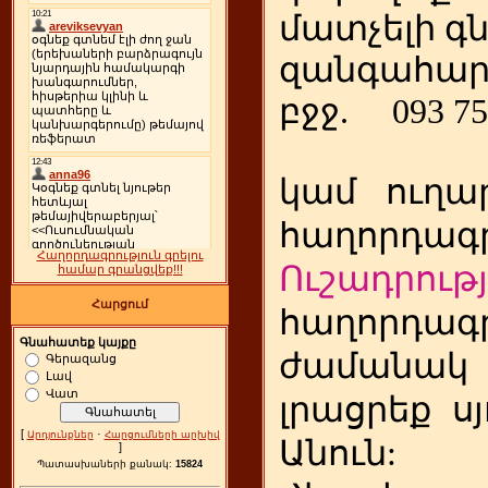
մատչելի գ
զանգահար
բջջ.
093 75
կամ
ուղա
հաղորդագր
Հաղորդագրություն գրելու
Ուշադրությ
համար գրանցվեք!!!
Հարցում
հաղորդագր
Գնահատեք կայքը
ժամանակ
Գերազանց
Լավ
Վատ
լրացրեք
ս
[
·
Արդյունքներ
Հարցումների արխիվ
Անուն:
]
Պատասխաների քանակ:
15824