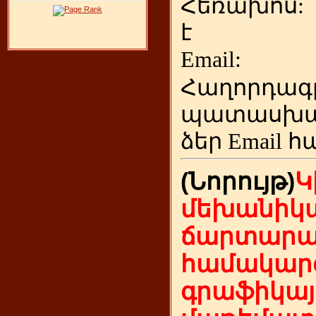
Հեռախոս
է
Emai
Հաղորդագ
պատասխա
ձեր
Email հ
(Նորույթ)
Կ
մեխանիկա
ճարտարա
համակարգ
գրաֆիկայ