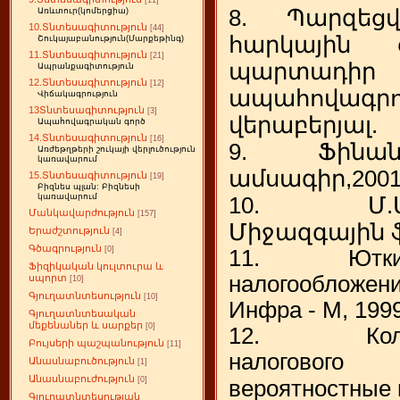
[11]
8. Պարզեցվա
Առևտուր(կոմերցիա)
10.Տնտեսագիտություն
[44]
հարկային 
Շուկայաբանություն(Մարքեթինգ)
11.Տնտեսագիտություն
[21]
պարտադի
Ապրանքագիտություն
12.Տնտեսագիտություն
[12]
ապահովագր
Վիճակագրություն
13Տնտեսագիտություն
[3]
վերաբերյալ.
Ապահովագրական գործ
14.Տնտեսագիտություն
[16]
9. Ֆինանս
Առժեթղթերի շուկայի վերլուծություն
կառավարում
ամսագիր,2001
15.Տնտեսագիտություն
[19]
Բիզնես պլան: Բիզնեսի
կառավարում
10. Մ.Մել
Մանկավարժություն
[157]
Միջազգային ֆ
Երաժշտություն
[4]
Գծագրություն
[0]
11. Юткина
Ֆիզիկական կուլտուրա և
налогообложе
սպորտ
[10]
Գյուղատնտեսություն
[10]
Инфра - М, 1999
Գյուղատնտեսական
մեքենաներ և սարքեր
[0]
12. Колчин
Բույսերի պաշպանություն
[11]
налоговог
Անասնաբուծություն
[1]
Անասնաբուժություն
[0]
вероятностные 
Գյուղատնտեսության