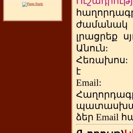
Ուշադրությ
հաղորդագր
ժամանակ
լրացրեք
ս
Անուն:
Հեռախոս
է
Emai
Հաղորդագ
պատասխա
ձեր
Email հ