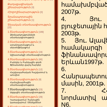
համախմբված
Քաղաքացիական
շինարարություն
[0]
2007թ.
Հիդրոշինարարություն
[0]
Տրանսպորտային
4. Յու. Ա
շինարարություն
[1]
բյուջետային
Տեսական տնտեսագիտություն
[22]
2003թ.
1.Տնտեսագիտություն
[169]
Ձեռնարկությունների
տնտեսագիտություն
5. Յու. Ալավ
2.Տնտեսագիտություն
[3]
ստանդարտացում և
համակարգի
սերտեֆիկացում
3.Տնտեսագիտություն
[24]
ֆինանսավո
Աշխատանքի տնտեսագիտություն
4.Տնտեսագիտություն
[60]
Երևան1997թ.
Բանկեր և Բանկային գործ:
Ֆինանսներ,վարկ,հարկեր
6. Հ
5.Տնտեսագիտություն
[12]
Հաշվապահական հաշվառում և
Հանրապետութ
աուդիտ
6.Տնտեսագիտություն
[8]
մասին, 2001թ.
Համաշխարհային
տնտեսագիտություն
7. ՀՀ գ
7.Տնտեսագիտություն
[23]
Ազգային տնտեսագիտություն
նորմատիվ ա
8.Տնտեսագիտություն
[29]
Կառավարում: հանրային
N6.
կառավարում: Մենեջմենտ
9.Տնտեսագիտություն