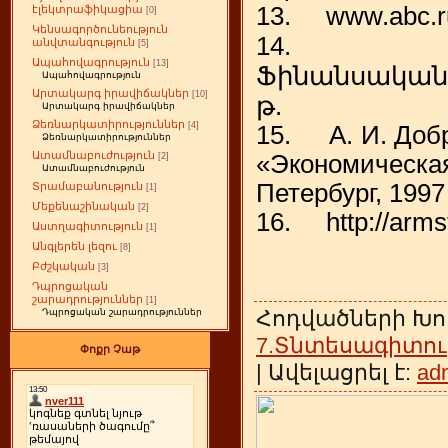
13. www.abc.r
էլեկտրաֆիկացիա
[0]
Կենսագործունեություն
14. Տիգ
անվտանգություն
[5]
Ապահովագրություն
[13]
Ֆինանսական 
Ապահովագրություն
Արտակարգ իրավիճակներ
[10]
թ.
Արտակարգ իրավիճակներ
Ձեռնարկատիրություններ
[4]
15. А. И. Добр
Ձեռնարկատիրություններ
Ատամնաբուժություն
«Экономичес
[2]
Ատամնաբուժություն
Петербург, 1997 
Տրամաբանություն
[1]
Մեքենաշինական
[2]
16. http://arms
Աստղագիտություն
[1]
Անգլերեն լեզու
[8]
Բժշկական
[3]
Դպրոցական
շարադրություններ
[1]
Հոդվածների Խո
Դպրոցական շարադրություններ
7.Տնտեսագիտու
Փոքր Չաթ
| Ավելացրել է:
ad