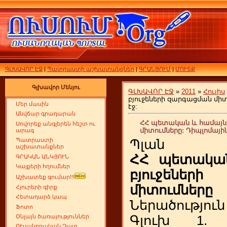
ԳԼԽԱՎՈՐ ԷՋ
|
Պատրաստի աշխատանքներ
|
ԳՐԱՆՑՈՒՄ
|
ՄՈՒՏՔ
Գլխավոր Մենյու
ԳԼԽԱՎՈՐ ԷՋ
»
2011
»
Հուլիս
բյուջեների զարգացման մի
Մեր մասին
էջ:
Անվճար գրադարան
ՀՀ պետական և համայնք
Սովորեք անգլերեն հեշտ ու
միտումները: Դիպլոմայի
արագ
Պատրաստի
Պլան
աշխատանքներ
ՀՀ պետակա
ԳՐԱԿԱՆ ԱՆԿՅՈՒՆ
Կայքերի հղումներ
բյուջենե
Աշխատեք գումար!!!
միտումները
Հյուրերի գիրք
Հետադարձ կապ
Ներածություն
Ֆոտո
Գլուխ 1
Օնլայն ծառայություններ
ՈՒսանողական Չատ