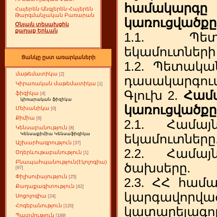
համակա
Հայերեն-Անգլերեն-Հայերեն
Թարգմանչական Բառարան
կառուցվածքը
Օնլայն տեսախցիկ
քաղաք Երևան
1.1. Պետ
եկամուտների
Ցանկը ըստ առարկաների
1.2. Պետակա
մաթեմատիկա
[2]
դասակարգում
Կիրառական մաթեմատիկա
[1]
Գլուխ 2.
Համա
ֆիզիկա
[4]
կիռարական ֆիզիկա
կառուցվածքը
Մեխանիկա
[0]
Քիմիա
[6]
2.1. Համայն
Կենսաբանություն
[8]
Կենսաքիմիա Կենսաֆիզիկա
եկամուտները
Աշխարհագրություն
[37]
2.2. Համայն
Օդերևութաբանություն
[1]
Բնապահպանություն(էկոլոգիա)
ծախսերը.
[97]
Փիլիսոփայություն
[25]
2.3.
ՀՀ համայ
Քաղաքագիտություն
[42]
կարգավոր
Սոցոլոգիա
[24]
Հոգեբանություն
[120]
կատարելագոր
Պատմություն
[189]