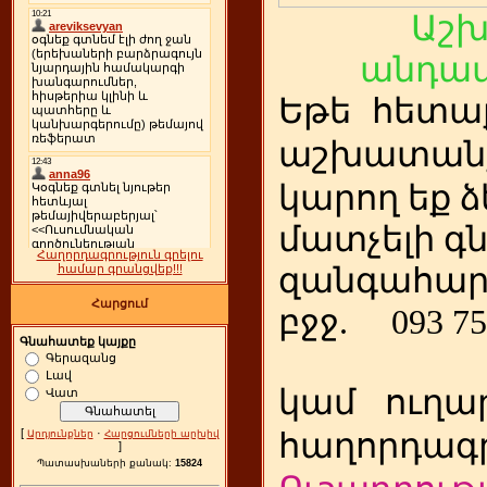
Աշ
անդամ
Եթե
ետա
հ
աշխատանք
կարող եք ձ
մատչելի գ
Հաղորդագրություն գրելու
զանգահար
համար գրանցվեք!!!
Հարցում
բջջ.
093 75
Գնահատեք կայքը
Գերազանց
Լավ
կամ
ուղա
Վատ
[
·
հաղորդագր
Արդյունքներ
Հարցումների արխիվ
]
Պատասխաների քանակ:
15824