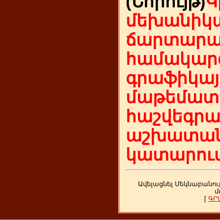
(Նորույթ)
Կ
մեխանիկա
ճարտարա
համակարգ
գրաֆիկայ
մաթեմատի
հաշվեգր
աշխատան
կատարում
Ավելացնել Մեկնաբանու
մ
[
ԳՐ