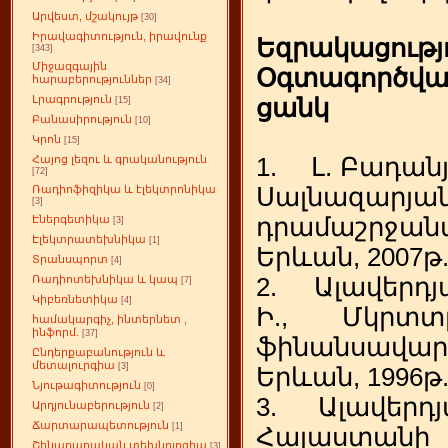
Արվեստ, մշակույթ
[30]
Իրավագիտություն, իրավունք
Եզրակացությ
[343]
Միջազգային
Օգտագործվ
հարաբերություններ
[34]
Լրագրություն
ցանկ
[15]
Բանասիրություն
[10]
Կրոն
[15]
1. Լ. Բադանյ
Հայոց լեզու և գրականություն
[72]
Սալնազարյ
Ռադիոֆիզիկա և էլեկտրոնիկա
[3]
դրամաշրջանա
Էներգետիկա
[3]
Էլեկտրատեխնիկա
[1]
Երևան, 2007թ. 
Տրանսպորտ
[4]
2. Ալավերդյ
Ռադիոտեխնիկա և կապ
[7]
Կիբեռնետիկա
[4]
Ի., Մկրտտ
համակարգիչ, ինտերնետ ,
ինֆորմ.
[37]
ֆինանսավար
Ընդերքաբանություն և
մետալուրգիա
[3]
Երևան, 1996թ
Նյութագիտություն
[0]
3. Ալավերդյա
Արդյունաբերություն
[2]
Ճարտարապետություն
[1]
Հայաստանի
Շինարարական տեխնոլոգիա
[3]