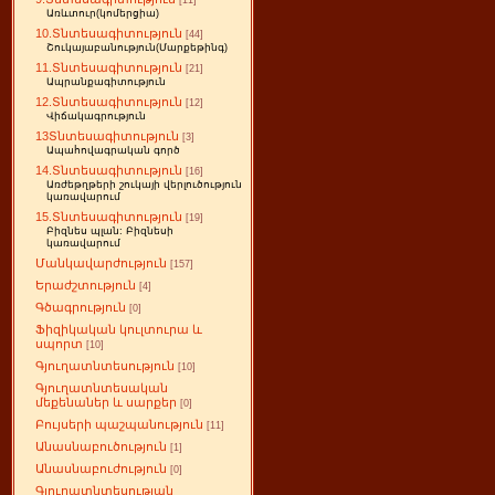
[11]
Առևտուր(կոմերցիա)
10.Տնտեսագիտություն
[44]
Շուկայաբանություն(Մարքեթինգ)
11.Տնտեսագիտություն
[21]
Ապրանքագիտություն
12.Տնտեսագիտություն
[12]
Վիճակագրություն
13Տնտեսագիտություն
[3]
Ապահովագրական գործ
14.Տնտեսագիտություն
[16]
Առժեթղթերի շուկայի վերլուծություն
կառավարում
15.Տնտեսագիտություն
[19]
Բիզնես պլան: Բիզնեսի
կառավարում
Մանկավարժություն
[157]
Երաժշտություն
[4]
Գծագրություն
[0]
Ֆիզիկական կուլտուրա և
սպորտ
[10]
Գյուղատնտեսություն
[10]
Գյուղատնտեսական
մեքենաներ և սարքեր
[0]
Բույսերի պաշպանություն
[11]
Անասնաբուծություն
[1]
Անասնաբուժություն
[0]
Գյուղատնտեսության