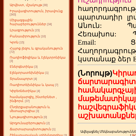
Ուշադրություն
Արվեստ, մշակույթ
[30]
հաղորդագրութ
Իրավագիտություն, իրավունք
[343]
պարտադիր
լր
Միջազգային
Անուն:
Պ
հարաբերություններ
[34]
Լրագրություն
[15]
Հեռախոս
:
Բանասիրություն
[10]
Email:
Ց
Կրոն
[15]
Հայոց լեզու և գրականություն
Հաղորդագրու
[72]
կստանաք ձեր
Ռադիոֆիզիկա և էլեկտրոնիկա
[3]
Էներգետիկա
[3]
(Նորույթ)
Կիրա
Էլեկտրատեխնիկա
[1]
Տրանսպորտ
ճարտարագիտ
[4]
Ռադիոտեխնիկա և կապ
[7]
համակարգչայի
Կիբեռնետիկա
[4]
մաթեմատիկայ
համակարգիչ, ինտերնետ ,
ինֆորմ.
[37]
հաշվեգրաֆիկ
Ընդերքաբանություն և
մետալուրգիա
[3]
աշխատանքներ
Նյութագիտություն
[0]
Արդյունաբերություն
[2]
Ճարտարապետություն
[1]
Ավելացնել Մեկնաբանությունն
Շինարարական տեխնոլոգիա
[
Գ
[3]