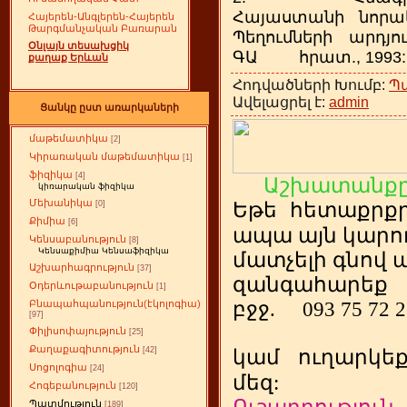
Հայաստանի նորակա
Հայերեն-Անգլերեն-Հայերեն
Թարգմանչական Բառարան
Պեղումների արդյո
Օնլայն տեսախցիկ
ԳԱ հրատ., 1993:
քաղաք Երևան
Հոդվածների Խումբ:
Պ
Ավելացրել է:
admin
Ցանկը ըստ առարկաների
մաթեմատիկա
[2]
Կիրառական մաթեմատիկա
[1]
ֆիզիկա
[4]
Աշխատանքը
կիռարական ֆիզիկա
Մեխանիկա
Եթե
ետաքրք
[0]
հ
Քիմիա
[6]
ապա այն կարող
Կենսաբանություն
[8]
Կենսաքիմիա Կենսաֆիզիկա
մատչելի գնով
Աշխարհագրություն
[37]
զանգահարեք
Օդերևութաբանություն
[1]
բջջ.
093 75 72 
Բնապահպանություն(էկոլոգիա)
[97]
Փիլիսոփայություն
[25]
Քաղաքագիտություն
[42]
կամ
ուղարկե
Սոցոլոգիա
[24]
մեզ:
Հոգեբանություն
[120]
Պատմություն
[189]