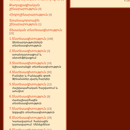
Քաղաքացիական
շինարարություն
[0]
Հիդրոշինարարություն
[0]
Տրանսպորտային
շինարարություն
[1]
Տեսական տնտեսագիտություն
[22]
1.Տնտեսագիտություն
[169]
Ձեռնարկությունների
տնտեսագիտություն
2.Տնտեսագիտություն
[3]
ստանդարտացում և
սերտեֆիկացում
3.Տնտեսագիտություն
[24]
Աշխատանքի տնտեսագիտություն
4.Տնտեսագիտություն
[60]
Բանկեր և Բանկային գործ:
Ֆինանսներ,վարկ,հարկեր
5.Տնտեսագիտություն
[12]
Հաշվապահական հաշվառում և
աուդիտ
6.Տնտեսագիտություն
[8]
Համաշխարհային
տնտեսագիտություն
7.Տնտեսագիտություն
[23]
Ազգային տնտեսագիտություն
8.Տնտեսագիտություն
[29]
Կառավարում: հանրային
կառավարում: Մենեջմենտ
9.Տնտեսագիտություն