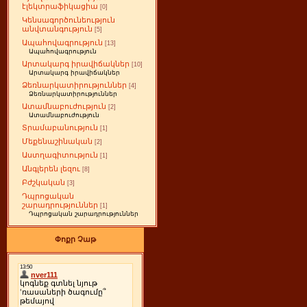
էլեկտրաֆիկացիա
[0]
Կենսագործունեություն
անվտանգություն
[5]
Ապահովագրություն
[13]
Ապահովագրություն
Արտակարգ իրավիճակներ
[10]
Արտակարգ իրավիճակներ
Ձեռնարկատիրություններ
[4]
Ձեռնարկատիրություններ
Ատամնաբուժություն
[2]
Ատամնաբուժություն
Տրամաբանություն
[1]
Մեքենաշինական
[2]
Աստղագիտություն
[1]
Անգլերեն լեզու
[8]
Բժշկական
[3]
Դպրոցական
շարադրություններ
[1]
Դպրոցական շարադրություններ
Փոքր Չաթ