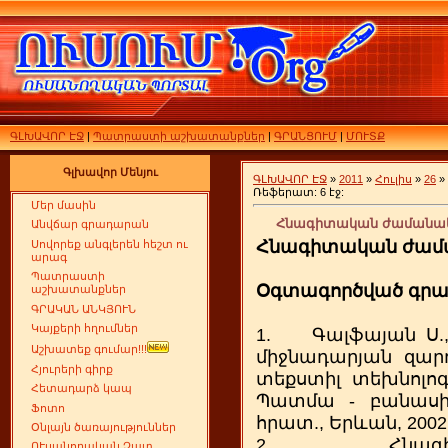
ԳԼԽԱՎՈՐ ԷՋ
|
Պատրաստի աշխատանքներ
|
ԳՐԱՆՑՈՒՄ
|
ՄՈՒՏՔ
Գլխավոր Մենյու
ԳԼԽԱՎՈՐ ԷՋ
»
2011
»
Հուլիս
»
26
»
Ռեֆերատ: 6 էջ:
Մեր մասին
Հնագիտական ժամանակա
Անվճար գրադարան
Հնագիտական ժամ
Սովորեք անգլերեն հեշտ ու
արագ
Պատրաստի
Օգտագործված գրա
աշխատանքներ
ԳՐԱԿԱՆ ԱՆԿՅՈՒՆ
Կայքերի հղումներ
1. Գալֆայան Ս.,
Աշխատեք գումար!!!
միջնադարյան զար
Հյուրերի գիրք
տեքստիլ տեխնոլոգ
Հետադարձ կապ
Պատմա - բանաս
Ֆոտո
հրատ., Երևան, 2002
Օնլայն ծառայություններ
2. Հնագիտա
ՈՒսանողական Չատ