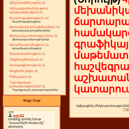
էլեկտրաֆիկացիա
[0]
մեխանիկա
Կենսագործունեություն
անվտանգություն
[5]
Ապահովագրություն
ճարտարա
[13]
Ապահովագրություն
Արտակարգ իրավիճակներ
[10]
համակարգ
Արտակարգ իրավիճակներ
Ձեռնարկատիրություններ
[4]
Ձեռնարկատիրություններ
գրաֆիկայ
Ատամնաբուժություն
[2]
Ատամնաբուժություն
մաթեմատի
Տրամաբանություն
[1]
Մեքենաշինական
[2]
հաշվեգր
Աստղագիտություն
[1]
Անգլերեն լեզու
[8]
աշխատան
Բժշկական
[3]
Դպրոցական
կատարում
շարադրություններ
[1]
Դպրոցական շարադրություններ
Փոքր Չաթ
Ավելացնել Մեկնաբանությունն
[
Գ