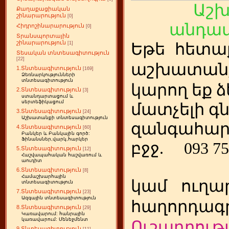
Աշ
Քաղաքացիական
շինարարություն
[0]
անդամ
Հիդրոշինարարություն
[0]
Տրանսպորտային
շինարարություն
Եթե
ետա
[1]
հ
Տեսական տնտեսագիտություն
[22]
աշխատանք
1.Տնտեսագիտություն
[169]
Ձեռնարկությունների
տնտեսագիտություն
կարող եք ձ
2.Տնտեսագիտություն
[3]
ստանդարտացում և
սերտեֆիկացում
մատչելի գ
3.Տնտեսագիտություն
[24]
Աշխատանքի տնտեսագիտություն
զանգահար
4.Տնտեսագիտություն
[60]
Բանկեր և Բանկային գործ:
Ֆինանսներ,վարկ,հարկեր
բջջ.
093 75
5.Տնտեսագիտություն
[12]
Հաշվապահական հաշվառում և
աուդիտ
6.Տնտեսագիտություն
[8]
Համաշխարհային
կամ
ուղա
տնտեսագիտություն
7.Տնտեսագիտություն
[23]
Ազգային տնտեսագիտություն
հաղորդագր
8.Տնտեսագիտություն
[29]
Կառավարում: հանրային
կառավարում: Մենեջմենտ
Ուշադրությ
9.Տնտեսագիտություն