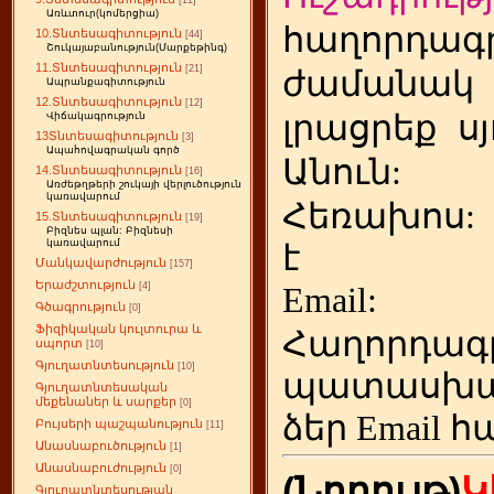
[11]
Առևտուր(կոմերցիա)
հաղորդագր
10.Տնտեսագիտություն
[44]
Շուկայաբանություն(Մարքեթինգ)
11.Տնտեսագիտություն
[21]
ժամանակ
Ապրանքագիտություն
12.Տնտեսագիտություն
[12]
լրացրեք
ս
Վիճակագրություն
13Տնտեսագիտություն
[3]
Ապահովագրական գործ
Անուն:
14.Տնտեսագիտություն
[16]
Առժեթղթերի շուկայի վերլուծություն
կառավարում
Հեռախոս
15.Տնտեսագիտություն
[19]
Բիզնես պլան: Բիզնեսի
կառավարում
է
Մանկավարժություն
[157]
Երաժշտություն
[4]
Emai
Գծագրություն
[0]
Ֆիզիկական կուլտուրա և
Հաղորդագ
սպորտ
[10]
Գյուղատնտեսություն
[10]
պատասխա
Գյուղատնտեսական
մեքենաներ և սարքեր
[0]
ձեր
Email հ
Բույսերի պաշպանություն
[11]
Անասնաբուծություն
[1]
Անասնաբուժություն
[0]
(Նորույթ)
Կ
Գյուղատնտեսության