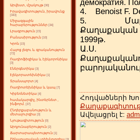
демократия. Пол
Արվեստ, մշակույթ
[30]
4. Benoist F. De
Իրավագիտություն, իրավունք
[343]
5. Մարիա
Միջազգային
հարաբերություններ
[34]
Քաղաքական
Լրագրություն
[15]
1999թ.
Բանասիրություն
[10]
Կրոն
[15]
Ա.Ս. Վ
Հայոց լեզու և գրականություն
[72]
Քաղաքակ
Ռադիոֆիզիկա և էլեկտրոնիկա
[3]
բարոյականութ
Էներգետիկա
[3]
Էլեկտրատեխնիկա
[1]
Տրանսպորտ
[4]
Ռադիոտեխնիկա և կապ
[7]
Կիբեռնետիկա
[4]
Հոդվածների Խո
համակարգիչ, ինտերնետ ,
ինֆորմ.
Քաղաքագիտութ
[37]
Ընդերքաբանություն և
Ավելացրել է:
adm
մետալուրգիա
[3]
Նյութագիտություն
[0]
Արդյունաբերություն
[2]
Ճարտարապետություն
[1]
Շինարարական տեխնոլոգիա
[3]