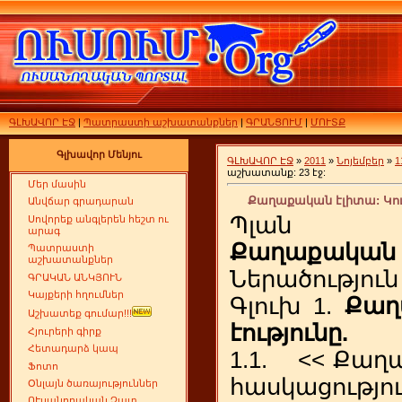
ԳԼԽԱՎՈՐ ԷՋ
|
Պատրաստի աշխատանքներ
|
ԳՐԱՆՑՈՒՄ
|
ՄՈՒՏՔ
Գլխավոր Մենյու
ԳԼԽԱՎՈՐ ԷՋ
»
2011
»
Նոյեմբեր
»
1
աշխատանք: 23 էջ:
Մեր մասին
Քաղաքական էլիտա: Կու
Անվճար գրադարան
Պլան
Սովորեք անգլերեն հեշտ ու
արագ
Քաղաքական 
Պատրաստի
աշխատանքներ
Ներածություն
ԳՐԱԿԱՆ ԱՆԿՅՈՒՆ
Կայքերի հղումներ
Գլուխ 1.
Քաղ
Աշխատեք գումար!!!
էությունը.
Հյուրերի գիրք
Հետադարձ կապ
1.1. << Քաղ
Ֆոտո
հասկացությու
Օնլայն ծառայություններ
ՈՒսանողական Չատ