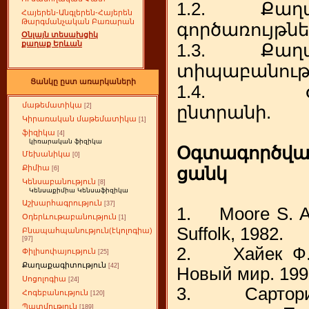
1.2. Քաղա
Հայերեն-Անգլերեն-Հայերեն
Թարգմանչական Բառարան
գործառույթնե
Օնլայն տեսախցիկ
քաղաք Երևան
1.3. Քաղա
տիպաբանությ
Ցանկը ըստ առարկաների
1.4. Ժող
մաթեմատիկա
[2]
ընտրանի.
Կիրառական մաթեմատիկա
[1]
ֆիզիկա
[4]
կիռարական ֆիզիկա
Օգտագործվ
Մեխանիկա
[0]
Քիմիա
ցանկ
[6]
Կենսաբանություն
[8]
Կենսաքիմիա Կենսաֆիզիկա
Աշխարհագրություն
[37]
1. Moore S. An
Օդերևութաբանություն
[1]
Suffolk, 1982.
Բնապահպանություն(էկոլոգիա)
[97]
2. Xайек Ф. ”
Փիլիսոփայություն
[25]
Քաղաքագիտություն
[42]
Новый мир. 199
Սոցոլոգիա
[24]
3. Сартори 
Հոգեբանություն
[120]
Պատմություն
[189]