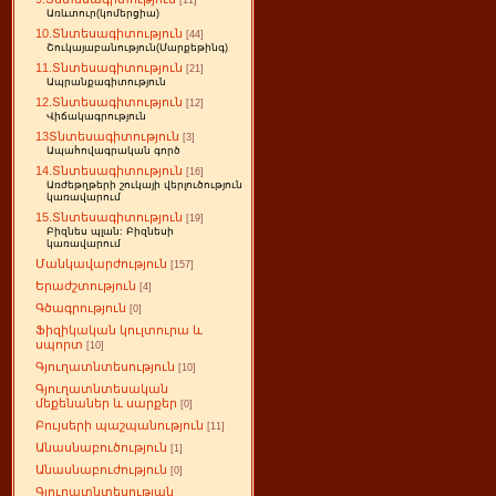
[11]
Առևտուր(կոմերցիա)
10.Տնտեսագիտություն
[44]
Շուկայաբանություն(Մարքեթինգ)
11.Տնտեսագիտություն
[21]
Ապրանքագիտություն
12.Տնտեսագիտություն
[12]
Վիճակագրություն
13Տնտեսագիտություն
[3]
Ապահովագրական գործ
14.Տնտեսագիտություն
[16]
Առժեթղթերի շուկայի վերլուծություն
կառավարում
15.Տնտեսագիտություն
[19]
Բիզնես պլան: Բիզնեսի
կառավարում
Մանկավարժություն
[157]
Երաժշտություն
[4]
Գծագրություն
[0]
Ֆիզիկական կուլտուրա և
սպորտ
[10]
Գյուղատնտեսություն
[10]
Գյուղատնտեսական
մեքենաներ և սարքեր
[0]
Բույսերի պաշպանություն
[11]
Անասնաբուծություն
[1]
Անասնաբուժություն
[0]
Գյուղատնտեսության