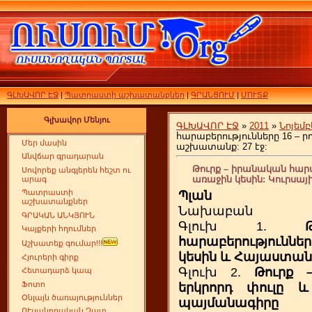
ԳԼԽԱՎՈՐ ԷՋ
|
Պատրաստի աշխատանքներ
|
ԳՐԱՆՑՈՒՄ
|
ՄՈՒՏՔ
Գլխավոր Մենյու
ԳԼԽԱՎՈՐ ԷՋ
»
2011
»
Նոյեմբ
հարաբերությունները 16 – ր
Մեր մասին
աշխատանք: 27 էջ:
Անվճար գրադարան
Թուրք – իրանական հարա
Սովորեք անգլերեն հեշտ ու
առաջին կեսին: Կուրսայ
արագ
Պլան
Պատրաստի
աշխատանքներ
Նախաբան
ԳՐԱԿԱՆ ԱՆԿՅՈՒՆ
Գլուխ 1.
Կայքերի հղումներ
հարաբերությունն
Աշխատեք գումար!!!
կեսին և Հայաստան
Հյուրերի գիրք
Գլուխ 2.
Թուրք 
Հետադարձ կապ
Ֆոտո
երկրորդ փուլը և
Օնլայն ծառայություններ
պայմանագիրը
ՈՒսանողական Չատ