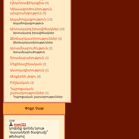
էլեկտրաֆիկացիա
[0]
Կենսագործունեություն
անվտանգություն
[5]
Ապահովագրություն
[13]
Ապահովագրություն
Արտակարգ իրավիճակներ
[10]
Արտակարգ իրավիճակներ
Ձեռնարկատիրություններ
[4]
Ձեռնարկատիրություններ
Ատամնաբուժություն
[2]
Ատամնաբուժություն
Տրամաբանություն
[1]
Մեքենաշինական
[2]
Աստղագիտություն
[1]
Անգլերեն լեզու
[8]
Բժշկական
[3]
Դպրոցական
շարադրություններ
[1]
Դպրոցական շարադրություններ
Փոքր Չաթ