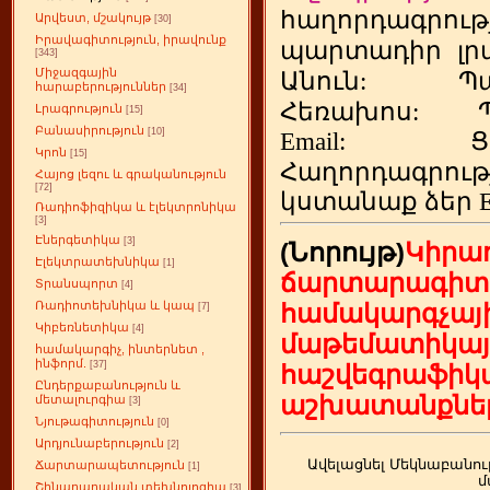
հաղորդագրութ
Արվեստ, մշակույթ
[30]
Իրավագիտություն, իրավունք
պարտադիր
լր
[343]
Միջազգային
Անուն:
Պ
հարաբերություններ
[34]
Հեռախոս
:
Լրագրություն
[15]
Բանասիրություն
[10]
Email:
Ց
Կրոն
[15]
Հաղորդագրու
Հայոց լեզու և գրականություն
[72]
կստանաք ձեր
Ռադիոֆիզիկա և էլեկտրոնիկա
[3]
Էներգետիկա
[3]
(Նորույթ)
Կիրա
Էլեկտրատեխնիկա
[1]
ճարտարագիտ
Տրանսպորտ
[4]
համակարգչայի
Ռադիոտեխնիկա և կապ
[7]
Կիբեռնետիկա
[4]
մաթեմատիկայ
համակարգիչ, ինտերնետ ,
ինֆորմ.
[37]
հաշվեգրաֆիկ
Ընդերքաբանություն և
աշխատանքներ
մետալուրգիա
[3]
Նյութագիտություն
[0]
Արդյունաբերություն
[2]
Ավելացնել Մեկնաբանու
Ճարտարապետություն
[1]
մ
Շինարարական տեխնոլոգիա
[3]