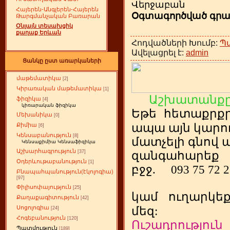
Վերջաբան
Հայերեն-Անգլերեն-Հայերեն
Օգտագործված գրա
Թարգմանչական Բառարան
Օնլայն տեսախցիկ
քաղաք Երևան
Հոդվածների Խումբ:
Պ
Ավելացրել է:
admin
Ցանկը ըստ առարկաների
մաթեմատիկա
[2]
Կիրառական մաթեմատիկա
[1]
Աշխատանքը
ֆիզիկա
[4]
կիռարական ֆիզիկա
Եթե
ետաքրք
հ
Մեխանիկա
[0]
ապա այն կարող
Քիմիա
[6]
Կենսաբանություն
[8]
մատչելի գնով
Կենսաքիմիա Կենսաֆիզիկա
Աշխարհագրություն
[37]
զանգահարեք
Օդերևութաբանություն
[1]
բջջ.
093 75 72 
Բնապահպանություն(էկոլոգիա)
[97]
Փիլիսոփայություն
[25]
կամ
ուղարկե
Քաղաքագիտություն
[42]
Սոցոլոգիա
մեզ:
[24]
Հոգեբանություն
[120]
Ուշադրություն
Պատմություն
[189]