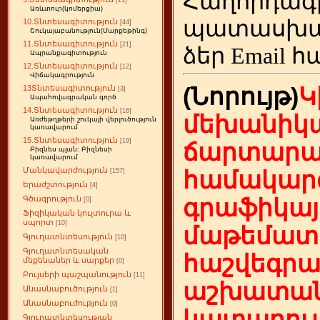
Հաղորդագ
[11]
Առևտուր(կոմերցիա)
պատասխա
10.Տնտեսագիտություն
[44]
Շուկայաբանություն(Մարքեթինգ)
11.Տնտեսագիտություն
[21]
ձեր
Email հ
Ապրանքագիտություն
12.Տնտեսագիտություն
[12]
Վիճակագրություն
(Նորույթ)
Կ
13Տնտեսագիտություն
[3]
Ապահովագրական գործ
14.Տնտեսագիտություն
[16]
մեխանիկա
Առժեթղթերի շուկայի վերլուծություն
կառավարում
15.Տնտեսագիտություն
[19]
ճարտարա
Բիզնես պլան: Բիզնեսի
կառավարում
Մանկավարժություն
համակարգ
[157]
Երաժշտություն
[4]
Գծագրություն
գրաֆիկայ
[0]
Ֆիզիկական կուլտուրա և
սպորտ
[10]
մաթեմատի
Գյուղատնտեսություն
[10]
Գյուղատնտեսական
հաշվեգր
մեքենաներ և սարքեր
[0]
Բույսերի պաշպանություն
[11]
աշխատան
Անասնաբուծություն
[1]
Անասնաբուժություն
[0]
կատարում
Գյուղատնտեսության