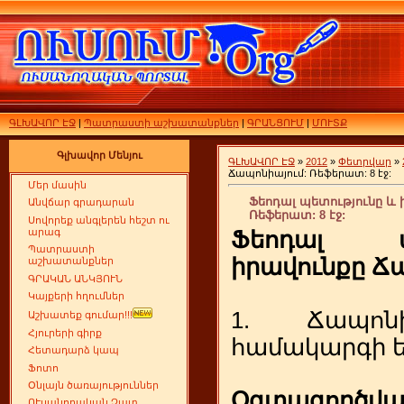
ԳԼԽԱՎՈՐ ԷՋ
|
Պատրաստի աշխատանքներ
|
ԳՐԱՆՑՈՒՄ
|
ՄՈՒՏՔ
Գլխավոր Մենյու
ԳԼԽԱՎՈՐ ԷՋ
»
2012
»
Փետրվար
»
Ճապոնիայում: Ռեֆերատ: 8 էջ:
Մեր մասին
Ֆեոդալ պետությունը և 
Անվճար գրադարան
Ռեֆերատ: 8 էջ:
Սովորեք անգլերեն հեշտ ու
արագ
Ֆեոդալ պ
Պատրաստի
իրավունքը Ճ
աշխատանքներ
ԳՐԱԿԱՆ ԱՆԿՅՈՒՆ
Կայքերի հղումներ
1. Ճապոն
Աշխատեք գումար!!!
Հյուրերի գիրք
համակարգի 
Հետադարձ կապ
Ֆոտո
Օնլայն ծառայություններ
Օգտագործվ
ՈՒսանողական Չատ