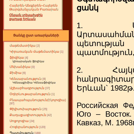
ցանկ
Հայերեն-Անգլերեն-Հայերեն
Թարգմանչական Բառարան
Օնլայն տեսախցիկ
քաղաք Երևան
1. Ա. Պ
Արտասահմա
Ցանկը ըստ առարկաների
պետությա
մաթեմատիկա
[2]
պատմություն,
Կիրառական մաթեմատիկա
[1]
ֆիզիկա
[4]
կիռարական ֆիզիկա
Մեխանիկա
[0]
2. Հայկա
Քիմիա
[6]
հանրագիտարա
Կենսաբանություն
[8]
Կենսաքիմիա Կենսաֆիզիկա
Երևան` 1982թ
Աշխարհագրություն
[37]
Օդերևութաբանություն
[1]
Բնապահպանություն(էկոլոգիա)
Российская Фе
[97]
Փիլիսոփայություն
[25]
Юго – Восток.
Քաղաքագիտություն
[42]
Кавказ, М. 1968г
Սոցոլոգիա
[24]
Հոգեբանություն
[120]
Պատմություն
[189]