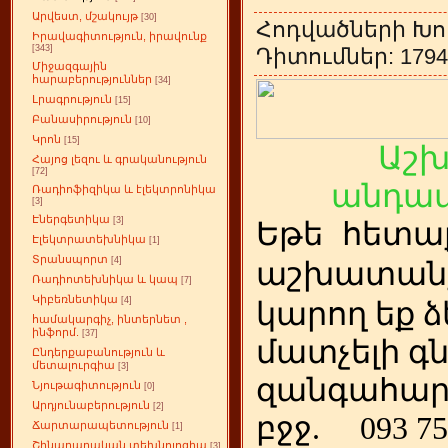
Արվեստ, մշակույթ
[30]
Հոդվածների Խո
Իրավագիտություն, իրավունք
[343]
Դիտումներ: 1794 
Միջազգային
հարաբերություններ
[34]
Լրագրություն
[15]
Բանասիրություն
[10]
Կրոն
[15]
Աշ
Հայոց լեզու և գրականություն
[72]
անդամ
Ռադիոֆիզիկա և էլեկտրոնիկա
[3]
Էներգետիկա
[3]
Եթե
ետա
հ
Էլեկտրատեխնիկա
[1]
Տրանսպորտ
[4]
աշխատանք
Ռադիոտեխնիկա և կապ
[7]
Կիբեռնետիկա
[4]
կարող եք ձ
համակարգիչ, ինտերնետ ,
ինֆորմ.
[37]
մատչելի գ
Ընդերքաբանություն և
մետալուրգիա
[3]
զանգահար
Նյութագիտություն
[0]
Արդյունաբերություն
[2]
բջջ.
093 75
Ճարտարապետություն
[1]
Շինարարական տեխնոլոգիա
[3]