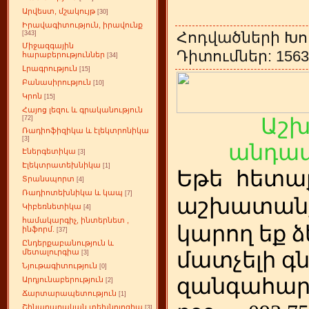
Արվեստ, մշակույթ
[30]
Իրավագիտություն, իրավունք
Հոդվածների Խո
[343]
Միջազգային
Դիտումներ: 1563 
հարաբերություններ
[34]
Լրագրություն
[15]
Բանասիրություն
[10]
Կրոն
[15]
Հայոց լեզու և գրականություն
Աշ
[72]
Ռադիոֆիզիկա և էլեկտրոնիկա
[3]
անդամ
Էներգետիկա
[3]
Էլեկտրատեխնիկա
[1]
Եթե
ետա
հ
Տրանսպորտ
[4]
Ռադիոտեխնիկա և կապ
[7]
աշխատանք
Կիբեռնետիկա
[4]
համակարգիչ, ինտերնետ ,
կարող եք ձ
ինֆորմ.
[37]
Ընդերքաբանություն և
մետալուրգիա
մատչելի գ
[3]
Նյութագիտություն
[0]
զանգահար
Արդյունաբերություն
[2]
Ճարտարապետություն
[1]
Շինարարական տեխնոլոգիա
[3]