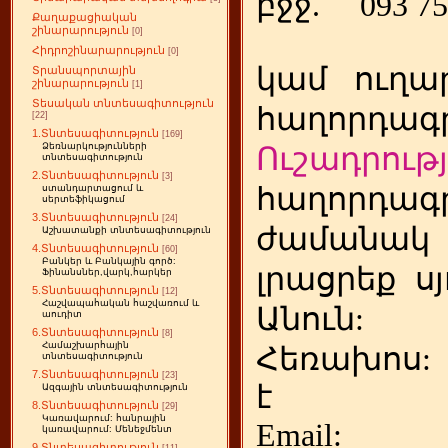
բջջ.
093 75
Քաղաքացիական
շինարարություն
[0]
Հիդրոշինարարություն
[0]
կամ
ուղա
Տրանսպորտային
շինարարություն
[1]
Տեսական տնտեսագիտություն
հաղորդագր
[22]
1.Տնտեսագիտություն
[169]
Ձեռնարկությունների
Ուշադրությ
տնտեսագիտություն
2.Տնտեսագիտություն
[3]
հաղորդագր
ստանդարտացում և
սերտեֆիկացում
3.Տնտեսագիտություն
[24]
ժամանակ
Աշխատանքի տնտեսագիտություն
4.Տնտեսագիտություն
[60]
Բանկեր և Բանկային գործ:
լրացրեք
ս
Ֆինանսներ,վարկ,հարկեր
5.Տնտեսագիտություն
[12]
Հաշվապահական հաշվառում և
Անուն:
աուդիտ
6.Տնտեսագիտություն
[8]
Համաշխարհային
Հեռախոս
տնտեսագիտություն
7.Տնտեսագիտություն
[23]
է
Ազգային տնտեսագիտություն
8.Տնտեսագիտություն
[29]
Կառավարում: հանրային
Emai
կառավարում: Մենեջմենտ
9.Տնտեսագիտություն