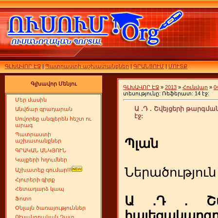
ԳԼԽԱՎՈՐ ԷՋ
|
Պատրաստի աշխատանքներ
|
ԳՐԱՆՑՈՒՄ
|
ՄՈՒՏՔ
Գլխավոր Մենյու
ԳԼԽԱՎՈՐ ԷՋ
»
2013
»
Հունվար
»
0
տեսությունը: Ռեֆերատ: 14 էջ:
Մեր մասին
Ա .Դ . Շվեյցերի թարգմա
Անվճար գրադարան
էջ:
Սովորեք անգլերեն հեշտ ու
արագ
Պատրաստի
Պլան
աշխատանքներ
ԳՐԱԿԱՆ ԱՆԿՅՈՒՆ
Կայքերի հղումներ
Ներածություն
Աշխատեք գումար!!!
Հյուրերի գիրք
Հետադարձ կապ
Ա .Դ . Շվ
Ֆոտո
Օնլայն ծառայություններ
հայեցակարգ
ՈՒսանողական Չատ