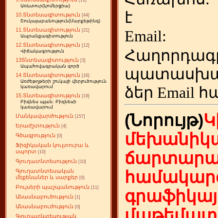
[11]
Առևտուր(կոմերցիա)
է
10.Տնտեսագիտություն
[44]
Շուկայաբանություն(Մարքեթինգ)
11.Տնտեսագիտություն
Emai
[21]
Ապրանքագիտություն
12.Տնտեսագիտություն
[12]
Հաղորդագ
Վիճակագրություն
13Տնտեսագիտություն
[3]
Ապահովագրական գործ
պատասխա
14.Տնտեսագիտություն
[16]
Առժեթղթերի շուկայի վերլուծություն
ձեր
Email հ
կառավարում
15.Տնտեսագիտություն
[19]
Բիզնես պլան: Բիզնեսի
կառավարում
(Նորույթ)
Կ
Մանկավարժություն
[157]
Երաժշտություն
[4]
մեխանիկա
Գծագրություն
[0]
Ֆիզիկական կուլտուրա և
սպորտ
ճարտարա
[10]
Գյուղատնտեսություն
[10]
Գյուղատնտեսական
համակարգ
մեքենաներ և սարքեր
[0]
Բույսերի պաշպանություն
[11]
գրաֆիկայ
Անասնաբուծություն
[1]
Անասնաբուժություն
[0]
մաթեմատի
Գյուղատնտեսության