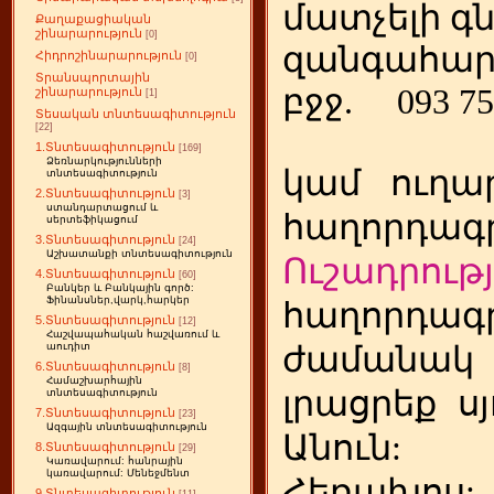
մատչելի գ
Քաղաքացիական
շինարարություն
[0]
զանգահար
Հիդրոշինարարություն
[0]
Տրանսպորտային
բջջ.
093 75
շինարարություն
[1]
Տեսական տնտեսագիտություն
[22]
1.Տնտեսագիտություն
[169]
Ձեռնարկությունների
կամ
ուղա
տնտեսագիտություն
2.Տնտեսագիտություն
[3]
ստանդարտացում և
հաղորդագր
սերտեֆիկացում
3.Տնտեսագիտություն
[24]
Աշխատանքի տնտեսագիտություն
Ուշադրությ
4.Տնտեսագիտություն
[60]
Բանկեր և Բանկային գործ:
Ֆինանսներ,վարկ,հարկեր
հաղորդագր
5.Տնտեսագիտություն
[12]
Հաշվապահական հաշվառում և
ժամանակ
աուդիտ
6.Տնտեսագիտություն
[8]
Համաշխարհային
լրացրեք
ս
տնտեսագիտություն
7.Տնտեսագիտություն
[23]
Ազգային տնտեսագիտություն
Անուն:
8.Տնտեսագիտություն
[29]
Կառավարում: հանրային
կառավարում: Մենեջմենտ
Հեռախոս
9.Տնտեսագիտություն