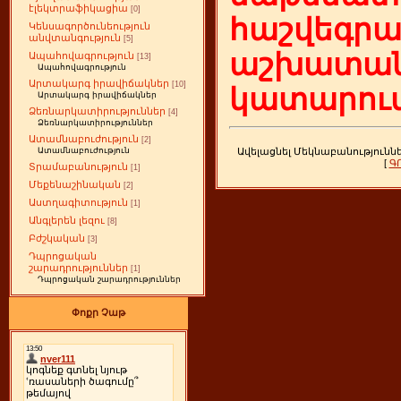
էլեկտրաֆիկացիա
[0]
հաշվեգր
Կենսագործունեություն
անվտանգություն
[5]
աշխատան
Ապահովագրություն
[13]
Ապահովագրություն
Արտակարգ իրավիճակներ
[10]
կատարում
Արտակարգ իրավիճակներ
Ձեռնարկատիրություններ
[4]
Ձեռնարկատիրություններ
Ատամնաբուժություն
[2]
Ավելացնել Մեկնաբանությունն
Ատամնաբուժություն
[
Գ
Տրամաբանություն
[1]
Մեքենաշինական
[2]
Աստղագիտություն
[1]
Անգլերեն լեզու
[8]
Բժշկական
[3]
Դպրոցական
շարադրություններ
[1]
Դպրոցական շարադրություններ
Փոքր Չաթ