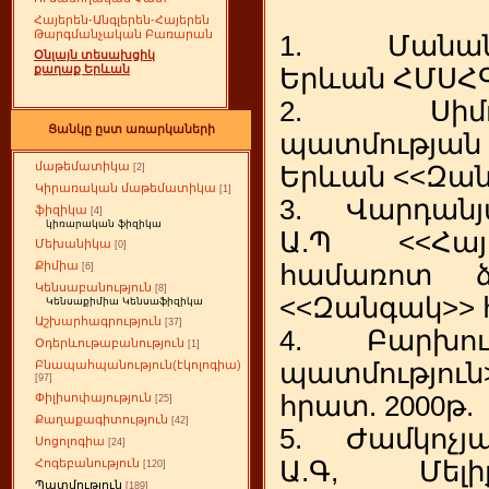
Հայերեն-Անգլերեն-Հայերեն
Թարգմանչական Բառարան
1. Մանանդյ
Օնլայն տեսախցիկ
քաղաք Երևան
Երևան ՀՄՍՀԳ
2. Սիմոնյ
Ցանկը ըստ առարկաների
պատմությա
մաթեմատիկա
Երևան <<Զան
[2]
Կիրառական մաթեմատիկա
[1]
3. Վարդանյա
ֆիզիկա
[4]
կիռարական ֆիզիկա
Ա.Պ <<Հայ
Մեխանիկա
[0]
Քիմիա
համառոտ ձ
[6]
Կենսաբանություն
[8]
<<Զանգակ>> հ
Կենսաքիմիա Կենսաֆիզիկա
Աշխարհագրություն
[37]
4. Բարխուդ
Օդերևութաբանություն
[1]
պատմություն
Բնապահպանություն(էկոլոգիա)
[97]
հրատ. 2000թ.
Փիլիսոփայություն
[25]
Քաղաքագիտություն
[42]
5. Ժամկոչյա
Սոցոլոգիա
[24]
Ա.Գ, Մելի
Հոգեբանություն
[120]
Պատմություն
[189]