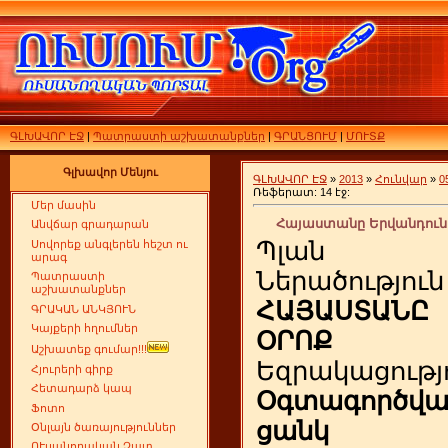
ԳԼԽԱՎՈՐ ԷՋ
|
Պատրաստի աշխատանքներ
|
ԳՐԱՆՑՈՒՄ
|
ՄՈՒՏՔ
Գլխավոր Մենյու
ԳԼԽԱՎՈՐ ԷՋ
»
2013
»
Հունվար
»
0
Ռեֆերատ: 14 էջ:
Մեր մասին
Հայաստանը Երվանդունին
Անվճար գրադարան
Պլան
Սովորեք անգլերեն հեշտ ու
արագ
Ներածություն
Պատրաստի
աշխատանքներ
ՀԱՅԱՍՏԱՆԸ
ԳՐԱԿԱՆ ԱՆԿՅՈՒՆ
Կայքերի հղումներ
ՕՐՈՔ
Աշխատեք գումար!!!
Եզրակացությ
Հյուրերի գիրք
Հետադարձ կապ
Օգտագործվ
Ֆոտո
ցանկ
Օնլայն ծառայություններ
ՈՒսանողական Չատ