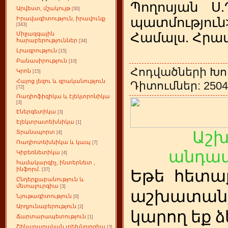
Պողոսյան Ս.
Արվեստ, մշակույթ
[30]
պատմությո
Իրավագիտություն, իրավունք
[343]
Համալս. Հրատ
Միջազգային
հարաբերություններ
[34]
Լրագրություն
[15]
Բանասիրություն
[10]
Հոդվածների Խո
Կրոն
[15]
Հայոց լեզու և գրականություն
Դիտումներ: 2504 
[72]
Ռադիոֆիզիկա և էլեկտրոնիկա
[3]
Էներգետիկա
[3]
Էլեկտրատեխնիկա
[1]
Աշ
Տրանսպորտ
[4]
Ռադիոտեխնիկա և կապ
[7]
անդամ
Կիբեռնետիկա
[4]
համակարգիչ, ինտերնետ ,
ինֆորմ.
[37]
Եթե
ետա
հ
Ընդերքաբանություն և
մետալուրգիա
[3]
աշխատանք
Նյութագիտություն
[0]
Արդյունաբերություն
[2]
կարող եք ձ
Ճարտարապետություն
[1]
Շինարարական տեխնոլոգիա
[3]