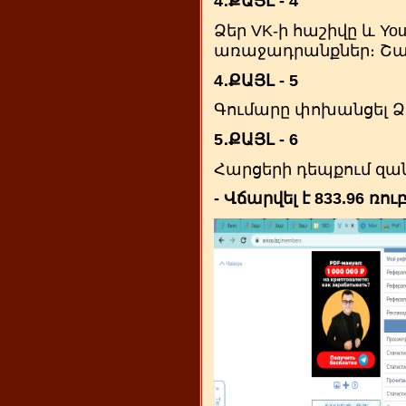
4․ՔԱՅԼ - 4
Ձեր VK-ի հաշիվը և You
առաջադրանքներ։ Շա
4․ՔԱՅԼ - 5
Գումարը փոխանցել Ձե
5․ՔԱՅԼ - 6
Հարցերի դեպքում զան
- Վճարվել է 833.96 ռու