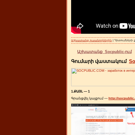
Աշխատանք ուսանողներին
| Դիտումների 
Աշխատանք Socpublic-ում
Գումարի վաստակում
So
1.ՔԱՅԼ — 1
Գրանցվել կայքում —
http://socpubli