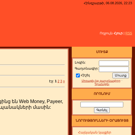
Հինգշաբթի, 06.08.2026, 22:23
Ողջույն
Հյուր
|
RSS
ՄՈՒՏՔ
Լոգին:
Գաղտնագիր:
Հիշել
Էջ:
1
2
3
»
Մոռացել եք գաղտնագիրը
·
Գրանվցել
ՈՐՈՆՈՒՄ
 են Web Money, Payeer,
ամապանակների մասին:
ՆՈՐՈՒԹՅՈՒՆՆԵՐԻ ՕՐԱՑՈՒՅՑ
Հայկական կայքեր