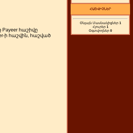
ՀԱՇՎԻՉՆԵՐ
Օնլայն Մասնակիցներ
1
Հյուրեր
1
 Payeer հաշիվը
Օգտվողներ
0
r-ի հաշվին, հաշված