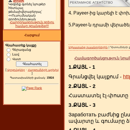
4. Payeer-ից կարելի է 
Հաղորդագրություն գրելու
5.Payeer-ն դրամի վերածե
համար գրանցվեք!!!
Հարցում
Գնահատեք կայքը
Աշխատանք ուսանողներին
| Դիտումների 
Գերազանց
Լավ
Համագործակցություն նրանց
Վատ
1.ՔԱՅԼ - 1
[
·
Արդյունքներ
Հարցումների արխիվ
]
Գրանցվել կայքում -
htt
Պատասխաների քանակ:
15824
2․ՔԱՅԼ - 2
Հաստատել էլ-փոստը
3․ՔԱՅԼ - 3
Заработать բաժնից ը
ավարտը և գումարը ձե