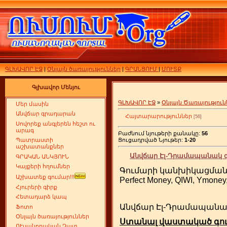
ԳԼԽԱՎՈՐ ԷՋ
|
Օնլայն ծառայություններ
|
ԳՐԱՆՑՈՒՄ
|
ՄՈՒՏՔ
Գլխավոր Մենյու
ԳԼԽԱՎՈՐ ԷՋ
»
Օնլայն Ծառայություն
Մեր մասին
Անվճար գրադարան
Հայտարարություններ
[56]
Սովորեք անգլերեն հեշտ ու
արագ
Բաժնում նյութերի քանակը:
56
Ցուցադրված Նյութեր:
1-20
Պատրաստի
աշխատանքներ
Անվճար Էլ-Դրամապանակ գր
ԳՐԱԿԱՆ ԱՆԿՅՈՒՆ
Կայքերի հղումներ
Գումարի կանխիկացման հ
Աշխատեք գումար!!!
Perfect Money, QIWI, Y
Հյուրերի գիրք
Հետադարձ կապ
Անվճար Էլ-Դրամապանակ 
Ֆոտո
Օնլայն ծառայություններ
Ստանալ վաստակած գո
ՈՒսանողական Չատ