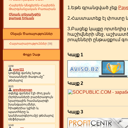
Հայերեն-Անգլերեն-Հայերեն
1.Եթե գրանցված չեք
Paye
Թարգմանչական Բառարան
Օնլայն տեսախցիկ
2.Հաստատեք էլ փոստը և
քաղաք Երևան
3.Բացեք կայքը որտեղից 
հաշիվների մեջ, աշխատե
Օնլայն Ծառայություններ
րոպեների ընթացքում գու
Հայտարարություններ
[56]
Կայք 1
Փոքր Չաթ
Կայք 2
Կայք 3