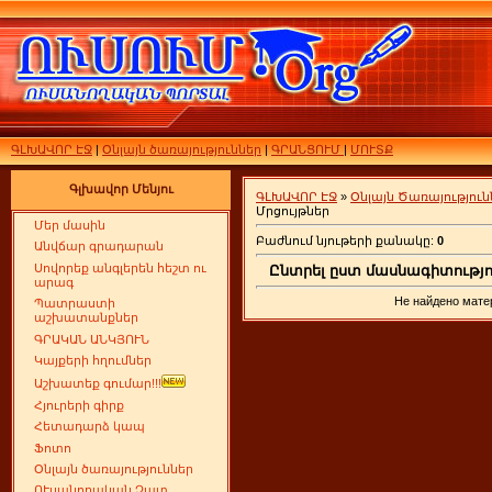
ԳԼԽԱՎՈՐ ԷՋ
|
Օնլայն ծառայություններ
|
ԳՐԱՆՑՈՒՄ
|
ՄՈՒՏՔ
Գլխավոր Մենյու
ԳԼԽԱՎՈՐ ԷՋ
»
Օնլայն Ծառայություն
Մրցույթներ
Մեր մասին
Բաժնում նյութերի քանակը:
0
Անվճար գրադարան
Սովորեք անգլերեն հեշտ ու
Ընտրել ըստ մասնագիտությո
արագ
Не найдено мате
Պատրաստի
աշխատանքներ
ԳՐԱԿԱՆ ԱՆԿՅՈՒՆ
Կայքերի հղումներ
Աշխատեք գումար!!!
Հյուրերի գիրք
Հետադարձ կապ
Ֆոտո
Օնլայն ծառայություններ
ՈՒսանողական Չատ