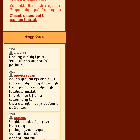
Հայերեն-Անգլերեն-Հայերեն
Թարգմանչական Բառարան
Օնլայն տեսախցիկ
քաղաք Երևան
Փոքր Չաթ