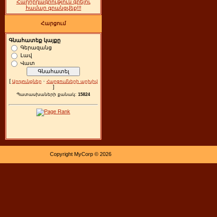
Հաղորդագրություն գրելու
համար գրանցվեք!!!
Հարցում
Գնահատեք կայքը
Գերազանց
Լավ
Վատ
[
·
Արդյունքներ
Հարցումների արխիվ
]
Պատասխաների քանակ:
15824
Copyright MyCorp © 2026