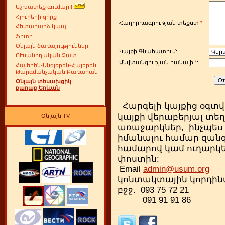
Աշխատեք գումար!!!
Հյուրերի գիրք
Հաղորդագրության տեքստ
*
:
Հետադարձ կապ
Ֆոտո
Օնլայն ծառայություններ
Կայքի Գնահատում:
ՈՒսանողական Չատ
Անվտանգության բանալի
*
:
Հայերեն-Անգլերեն-Հայերեն
Թարգմանչական Բառարան
Օնլայն տեսախցիկ
քաղաք Երևան
Հարգելի կայքից օգտվ
կայքի վերաբերյալ տեղ
Օնլայն TV
առաջարկներ, ինչպես 
իմանալու համար զան
համարով կամ ուղարկե
փոստին:
Email
admin@usum.org
կոնտակտային կորդի
բջջ. 093 75 72 2
091 91 91 86