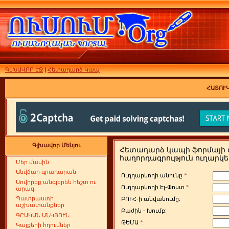
ԳԼԽԱՎՈՐ ԷՋ
|
Հետադարձ Կապ
ՀԱՏՈՒԿ
Գլխավոր Մենյու
Հետադարձ կապի ֆորմայի օ
հաղորդագրություն ուղարկե
Մեր մասին
Անվճար գրադարան
Ուղղարկողի անունը
*
:
Սովորեք անգլերեն հեշտ ու
Ուղղարկողի Էլ-Փոստ
*
:
արագ
Պատրաստի
ԲՈՒՀ-ի անվանումը:
աշխատանքներ
Բաժին - Խումբ:
ԳՐԱԿԱՆ ԱՆԿՅՈՒՆ
ԹԵՄԱ
*
:
Կայքերի հղումներ