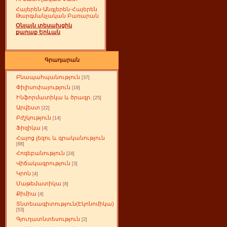
Հայերեն-Անգլերեն-Հայերեն
Թարգմանչական Բառարան
Օնլայն տեսախցիկ
քաղաք Երևան
Գրադարան
Բնապահպանություն
[37]
Փիլիսոփայություն
[19]
Ինֆորմատիկա և ծրագր.
[25]
Արվեստ
[22]
Բժշկություն
[14]
Ֆիզիկա
[4]
Հայոց լեզու և գրականություն
[68]
Հոգեբանություն
[24]
Վիճակագրություն
[3]
Կրոն
[4]
Մաթեմատիկա
[8]
Քիմիա
[4]
Տնտեսագիտություն(Էկոնոմիկա)
[53]
Գյուղատնտեսություն
[2]