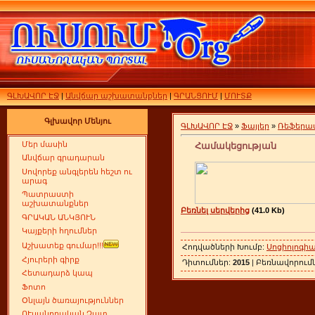
ԳԼԽԱՎՈՐ ԷՋ
|
Անվճար աշխատանքներ
|
ԳՐԱՆՑՈՒՄ
|
ՄՈՒՏՔ
Գլխավոր Մենյու
ԳԼԽԱՎՈՐ ԷՋ
»
Ֆայլեր
»
Ռեֆերա
Մեր մասին
Համակեցության
Անվճար գրադարան
Սովորեք անգլերեն հեշտ ու
արագ
Պատրաստի
աշխատանքներ
Բեռնել սերվերից
(41.0 Kb)
ԳՐԱԿԱՆ ԱՆԿՅՈՒՆ
Կայքերի հղումներ
Աշխատեք գումար!!!
Հոդվածների Խումբ:
Սոցիոլոգի
Հյուրերի գիրք
Դիտումներ:
2015
| Բեռնավորում
Հետադարձ կապ
Ֆոտո
Օնլայն ծառայություններ
ՈՒսանողական Չատ