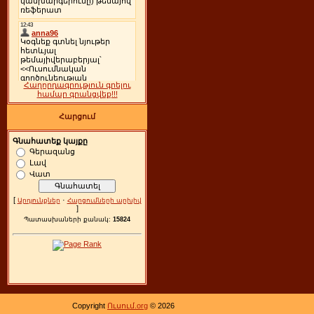
Հաղորդագրություն գրելու
համար գրանցվեք!!!
Հարցում
Գնահատեք կայքը
Գերազանց
Լավ
Վատ
[
·
Արդյունքներ
Հարցումների արխիվ
]
Պատասխաների քանակ:
15824
Copyright
Ուսում.org
© 2026