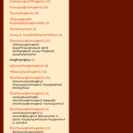
Մանկավարժություն
[10]
Իրավագիտություն
[33]
Պատմություն
[30]
Միջազգային
հարաբերություններ
[8]
Տրանսպորտ
[0]
Կապ և ռադիոէլէկտրոնիկա
[6]
Տնտեսագիտություն
[37]
Վիճակագրություն
Ապահովագրական գործ
Արժեթղթերի շուկա Բիզնեսի
կազմակերպում
Սոցիոլոգիա
[6]
Աշխարհագրություն
[6]
Կենսաբանություն
[10]
Տնտեսագիտություն
[32]
Առևտուր(կոմերցիա)
Շուկայաբանություն (մարքեթինգ)
Մենեջմենտ
Տնտեսագիտություն
[9]
Համաշխարհային
տնտեսագիտություն Ազգային
տնտեսագիտություն Կառավարում
Տնտեսագիտություն
[3]
ստանդարտացում և
սերտեֆիկացում ֆինանսներ և
վարկ Հաշվապահական հաշվառում
և աուդիտ
Տնտեսագիտություն
[11]
Ձեռնարկությունների