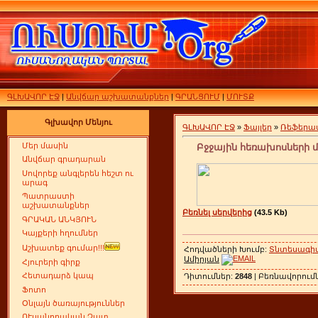
ԳԼԽԱՎՈՐ ԷՋ
|
Անվճար աշխատանքներ
|
ԳՐԱՆՑՈՒՄ
|
ՄՈՒՏՔ
Գլխավոր Մենյու
ԳԼԽԱՎՈՐ ԷՋ
»
Ֆայլեր
»
Ռեֆերա
Մեր մասին
Բջջային հեռախոսների 
Անվճար գրադարան
Սովորեք անգլերեն հեշտ ու
արագ
Պատրաստի
աշխատանքներ
Բեռնել սերվերից
(43.5 Kb)
ԳՐԱԿԱՆ ԱՆԿՅՈՒՆ
Կայքերի հղումներ
Աշխատեք գումար!!!
Հոդվածների Խումբ:
Տնտեսագիտ
Ամիրյան
Հյուրերի գիրք
Հետադարձ կապ
Դիտումներ:
2848
| Բեռնավորում
Ֆոտո
Օնլայն ծառայություններ
ՈՒսանողական Չատ