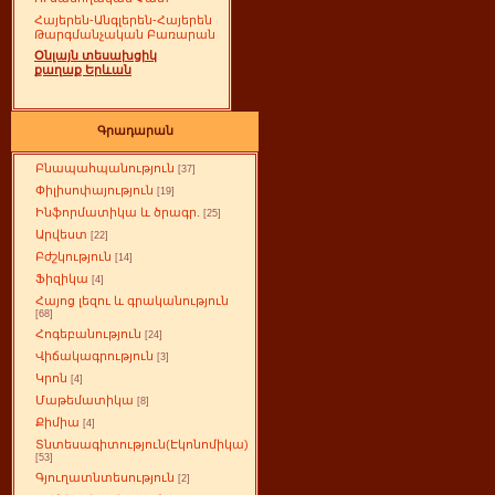
Հայերեն-Անգլերեն-Հայերեն
Թարգմանչական Բառարան
Օնլայն տեսախցիկ
քաղաք Երևան
Գրադարան
Բնապահպանություն
[37]
Փիլիսոփայություն
[19]
Ինֆորմատիկա և ծրագր.
[25]
Արվեստ
[22]
Բժշկություն
[14]
Ֆիզիկա
[4]
Հայոց լեզու և գրականություն
[68]
Հոգեբանություն
[24]
Վիճակագրություն
[3]
Կրոն
[4]
Մաթեմատիկա
[8]
Քիմիա
[4]
Տնտեսագիտություն(Էկոնոմիկա)
[53]
Գյուղատնտեսություն
[2]