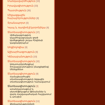
Մանկավարժություն
[10]
Իրավագիտություն
[33]
Պատմություն
[30]
Միջազգային
հարաբերություններ
[8]
Տրանսպորտ
[0]
Կապ և ռադիոէլէկտրոնիկա
[6]
Տնտեսագիտություն
[37]
Վիճակագրություն
Ապահովագրական գործ
Արժեթղթերի շուկա Բիզնեսի
կազմակերպում
Սոցիոլոգիա
[6]
Աշխարհագրություն
[6]
Կենսաբանություն
[10]
Տնտեսագիտություն
[32]
Առևտուր(կոմերցիա)
Շուկայաբանություն (մարքեթինգ)
Մենեջմենտ
Տնտեսագիտություն
[9]
Համաշխարհային
տնտեսագիտություն Ազգային
տնտեսագիտություն Կառավարում
Տնտեսագիտություն
[3]
ստանդարտացում և
սերտեֆիկացում ֆինանսներ և
վարկ Հաշվապահական հաշվառում
և աուդիտ
Տնտեսագիտություն
[11]
Ձեռնարկությունների