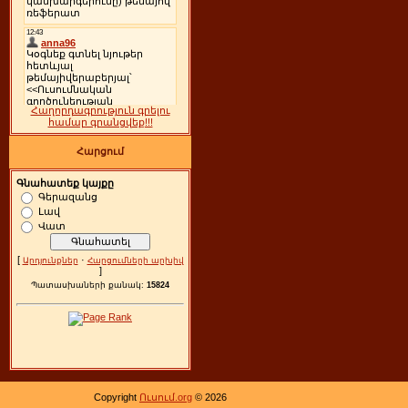
Հաղորդագրություն գրելու
համար գրանցվեք!!!
Հարցում
Գնահատեք կայքը
Գերազանց
Լավ
Վատ
[
·
Արդյունքներ
Հարցումների արխիվ
]
Պատասխաների քանակ:
15824
Copyright
Ուսում.org
© 2026