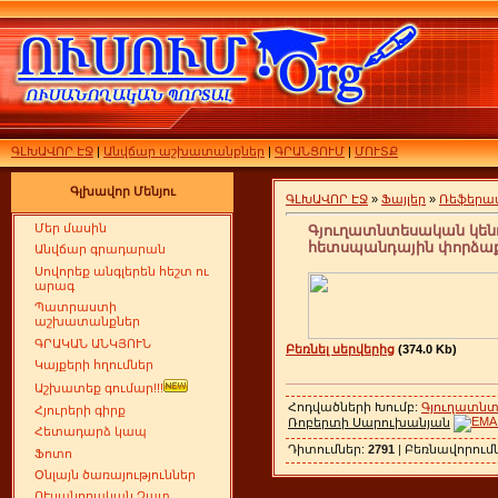
ԳԼԽԱՎՈՐ ԷՋ
|
Անվճար աշխատանքներ
|
ԳՐԱՆՑՈՒՄ
|
ՄՈՒՏՔ
Գլխավոր Մենյու
ԳԼԽԱՎՈՐ ԷՋ
»
Ֆայլեր
»
Ռեֆերա
Մեր մասին
Գյուղատնտեսական կեն
հետսպանդային փորձաք
Անվճար գրադարան
Սովորեք անգլերեն հեշտ ու
արագ
Պատրաստի
աշխատանքներ
ԳՐԱԿԱՆ ԱՆԿՅՈՒՆ
Բեռնել սերվերից
(374.0 Kb)
Կայքերի հղումներ
Աշխատեք գումար!!!
Հոդվածների Խումբ:
Գյուղատնտ
Հյուրերի գիրք
Ռոբերտի Սարուխանյան
Հետադարձ կապ
Դիտումներ:
2791
| Բեռնավորում
Ֆոտո
Օնլայն ծառայություններ
ՈՒսանողական Չատ