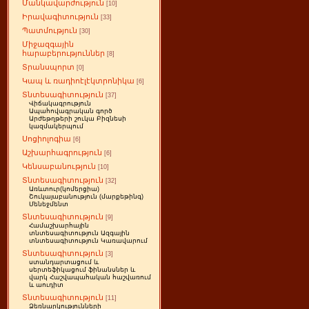
Մանկավարժություն
[10]
Իրավագիտություն
[33]
Պատմություն
[30]
Միջազգային
հարաբերություններ
[8]
Տրանսպորտ
[0]
Կապ և ռադիոէլէկտրոնիկա
[6]
Տնտեսագիտություն
[37]
Վիճակագրություն
Ապահովագրական գործ
Արժեթղթերի շուկա Բիզնեսի
կազմակերպում
Սոցիոլոգիա
[6]
Աշխարհագրություն
[6]
Կենսաբանություն
[10]
Տնտեսագիտություն
[32]
Առևտուր(կոմերցիա)
Շուկայաբանություն (մարքեթինգ)
Մենեջմենտ
Տնտեսագիտություն
[9]
Համաշխարհային
տնտեսագիտություն Ազգային
տնտեսագիտություն Կառավարում
Տնտեսագիտություն
[3]
ստանդարտացում և
սերտեֆիկացում ֆինանսներ և
վարկ Հաշվապահական հաշվառում
և աուդիտ
Տնտեսագիտություն
[11]
Ձեռնարկությունների