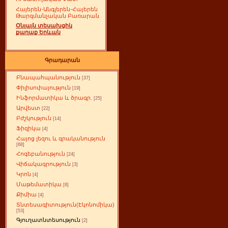
Հայերեն-Անգլերեն-Հայերեն
Թարգմանչական Բառարան
Օնլայն տեսախցիկ
քաղաք Երևան
Գրադարան
Բնապահպանություն
[37]
Փիլիսոփայություն
[19]
Ինֆորմատիկա և ծրագր.
[25]
Արվեստ
[22]
Բժշկություն
[14]
Ֆիզիկա
[4]
Հայոց լեզու և գրականություն
[68]
Հոգեբանություն
[24]
Վիճակագրություն
[3]
Կրոն
[4]
Մաթեմատիկա
[8]
Քիմիա
[4]
Տնտեսագիտություն(Էկոնոմիկա)
[53]
Գյուղատնտեսություն
[2]