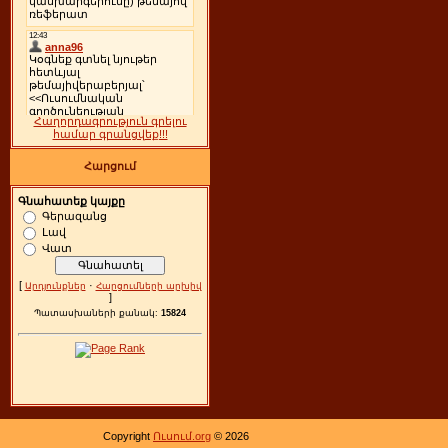
Հաղորդագրություն գրելու
համար գրանցվեք!!!
Հարցում
Գնահատեք կայքը
Գերազանց
Լավ
Վատ
[
·
Արդյունքներ
Հարցումների արխիվ
]
Պատասխաների քանակ:
15824
Copyright
Ուսում.org
© 2026