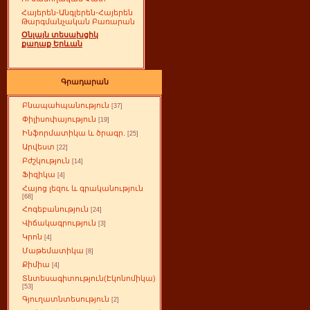
Հայերեն-Անգլերեն-Հայերեն
Թարգմանչական Բառարան
Օնլայն տեսախցիկ
քաղաք Երևան
Գրադարան
Բնապահպանություն
[37]
Փիլիսոփայություն
[19]
Ինֆորմատիկա և ծրագր.
[25]
Արվեստ
[22]
Բժշկություն
[14]
Ֆիզիկա
[4]
Հայոց լեզու և գրականություն
[68]
Հոգեբանություն
[24]
Վիճակագրություն
[3]
Կրոն
[4]
Մաթեմատիկա
[8]
Քիմիա
[4]
Տնտեսագիտություն(Էկոնոմիկա)
[53]
Գյուղատնտեսություն
[2]