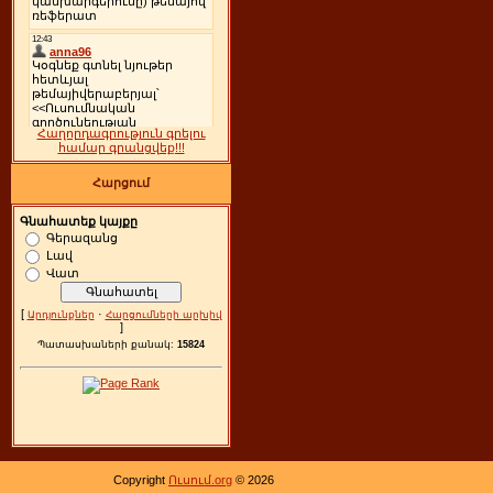
Հաղորդագրություն գրելու
համար գրանցվեք!!!
Հարցում
Գնահատեք կայքը
Գերազանց
Լավ
Վատ
[
·
Արդյունքներ
Հարցումների արխիվ
]
Պատասխաների քանակ:
15824
Copyright
Ուսում.org
© 2026