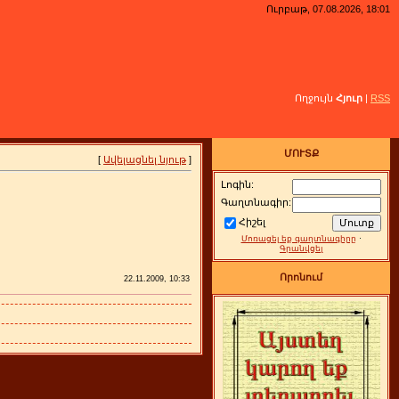
Ուրբաթ, 07.08.2026, 18:01
Ողջույն
Հյուր
|
RSS
ՄՈՒՏՔ
[
Ավելացնել նյութ
]
Լոգին:
Գաղտնագիր:
Հիշել
Մոռացել եք գաղտնագիրը
·
Գրանվցել
Որոնում
22.11.2009, 10:33