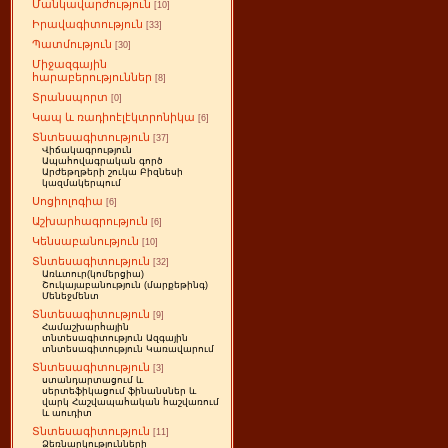
Մանկավարժություն
[10]
Իրավագիտություն
[33]
Պատմություն
[30]
Միջազգային
հարաբերություններ
[8]
Տրանսպորտ
[0]
Կապ և ռադիոէլէկտրոնիկա
[6]
Տնտեսագիտություն
[37]
Վիճակագրություն
Ապահովագրական գործ
Արժեթղթերի շուկա Բիզնեսի
կազմակերպում
Սոցիոլոգիա
[6]
Աշխարհագրություն
[6]
Կենսաբանություն
[10]
Տնտեսագիտություն
[32]
Առևտուր(կոմերցիա)
Շուկայաբանություն (մարքեթինգ)
Մենեջմենտ
Տնտեսագիտություն
[9]
Համաշխարհային
տնտեսագիտություն Ազգային
տնտեսագիտություն Կառավարում
Տնտեսագիտություն
[3]
ստանդարտացում և
սերտեֆիկացում ֆինանսներ և
վարկ Հաշվապահական հաշվառում
և աուդիտ
Տնտեսագիտություն
[11]
Ձեռնարկությունների