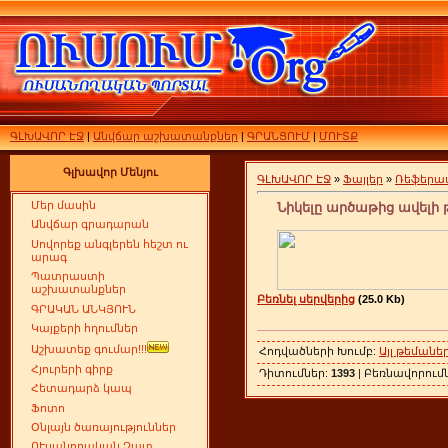
ԳԼԽԱՎՈՐ ԷՋ
|
Անվճար աշխատանքներ
|
ԳՐԱՆՑՈՒՄ
|
ՄՈՒՏՔ
Գլխավոր Մենյու
ԳԼԽԱՎՈՐ ԷՋ
»
Ֆայլեր
»
Ռեֆերա
Մեր մասին
Նիկելը արծաթից ավելի
Անվճար գրադարան
Սովորեք անգլերեն հեշտ ու
արագ
Պատրաստի
աշխատանքներ
Բեռնել սերվերից
(25.0 Kb)
ԳՐԱԿԱՆ ԱՆԿՅՈՒՆ
Կայքերի հղումներ
Աշխատեք գումար!!!
Հոդվածների Խումբ:
Այլ թեմանե
Հյուրերի գիրք
Դիտումներ:
1393
| Բեռնավորում
Հետադարձ կապ
Ֆոտո
Օնլայն ծառայություններ
ՈՒսանողական Չատ