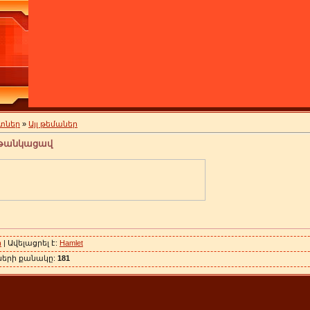
տներ
»
Այլ թեմաներ
 թանկացավ
ր
| Ավելացրել է:
Hamlet
ների քանակը:
181