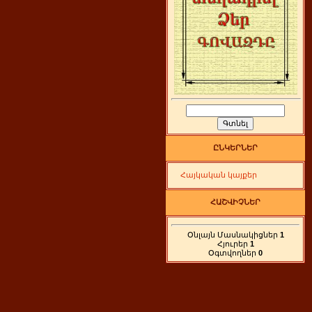
ԸՆԿԵՐՆԵՐ
Հայկական կայքեր
ՀԱՇՎԻՉՆԵՐ
Օնլայն Մասնակիցներ
1
Հյուրեր
1
Օգտվողներ
0