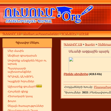
ԳԼԽԱՎՈՐ ԷՋ
|
Անվճար աշխատանքներ
|
ԳՐԱՆՑՈՒՄ
|
ՄՈՒՏՔ
Գլխավոր Մենյու
ԳԼԽԱՎՈՐ ԷՋ
»
Ֆայլեր
»
Ռեֆերա
Մեր մասին
Սևանի ազգային պարկ
Անվճար գրադարան
Սովորեք անգլերեն հեշտ ու
արագ
Պատրաստի
աշխատանքներ
Բեռնել սերվերից
(419.5 Kb)
ԳՐԱԿԱՆ ԱՆԿՅՈՒՆ
Կայքերի հղումներ
Աշխատեք գումար!!!
Հոդվածների Խումբ:
Բնապահպա
Հյուրերի գիրք
Դիտումներ:
3933
| Բեռնավորում
Հետադարձ կապ
Ֆոտո
Օնլայն ծառայություններ
ՈՒսանողական Չատ