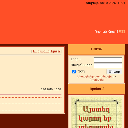
Շաբաթ, 08.08.2026, 11:21
Ողջույն
Հյուր
|
RSS
ՄՈՒՏՔ
[
Ավելացնել նյութ
]
Լոգին:
Գաղտնագիր:
Հիշել
Մոռացել եք գաղտնագիրը
·
Գրանվցել
Որոնում
16.03.2010, 16:38