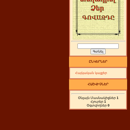
ԸՆԿԵՐՆԵՐ
Հայկական կայքեր
ՀԱՇՎԻՉՆԵՐ
Օնլայն Մասնակիցներ
1
Հյուրեր
1
Օգտվողներ
0