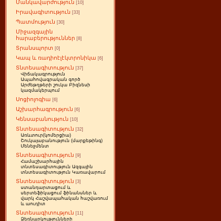
Մանկավարժություն
[10]
Իրավագիտություն
[33]
Պատմություն
[30]
Միջազգային
հարաբերություններ
[8]
Տրանսպորտ
[0]
Կապ և ռադիոէլէկտրոնիկա
[6]
Տնտեսագիտություն
[37]
Վիճակագրություն
Ապահովագրական գործ
Արժեթղթերի շուկա Բիզնեսի
կազմակերպում
Սոցիոլոգիա
[6]
Աշխարհագրություն
[6]
Կենսաբանություն
[10]
Տնտեսագիտություն
[32]
Առևտուր(կոմերցիա)
Շուկայաբանություն (մարքեթինգ)
Մենեջմենտ
Տնտեսագիտություն
[9]
Համաշխարհային
տնտեսագիտություն Ազգային
տնտեսագիտություն Կառավարում
Տնտեսագիտություն
[3]
ստանդարտացում և
սերտեֆիկացում ֆինանսներ և
վարկ Հաշվապահական հաշվառում
և աուդիտ
Տնտեսագիտություն
[11]
Ձեռնարկությունների