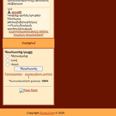
Հաղորդագրություն գրելու
համար գրանցվեք!!!
Հարցում
Գնահատեք կայքը
Գերազանց
Լավ
Վատ
[
·
Արդյունքներ
Հարցումների արխիվ
]
Պատասխաների քանակ:
15824
Copyright
Ուսում.org
© 2026