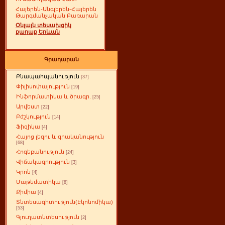
Հայերեն-Անգլերեն-Հայերեն
Թարգմանչական Բառարան
Օնլայն տեսախցիկ
քաղաք Երևան
Գրադարան
Բնապահպանություն
[37]
Փիլիսոփայություն
[19]
Ինֆորմատիկա և ծրագր.
[25]
Արվեստ
[22]
Բժշկություն
[14]
Ֆիզիկա
[4]
Հայոց լեզու և գրականություն
[68]
Հոգեբանություն
[24]
Վիճակագրություն
[3]
Կրոն
[4]
Մաթեմատիկա
[8]
Քիմիա
[4]
Տնտեսագիտություն(Էկոնոմիկա)
[53]
Գյուղատնտեսություն
[2]