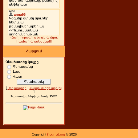
Հաղորդագրություն գրելու
համար գրանցվեք!!!
Հարցում
Գնահատեք կայքը
Գերազանց
Լավ
Վատ
[
·
Արդյունքներ
Հարցումների արխիվ
]
Պատասխաների քանակ:
15824
Copyright
Ուսում.org
© 2026