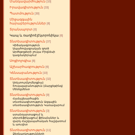
Մանկավարժություն
[10]
Իրավագիտություն
[33]
Պատմություն
[30]
Միջազգային
հարաբերություններ
[8]
Տրանսպորտ
[0]
Կապ և ռադիոէլէկտրոնիկա
[6]
Տնտեսագիտություն
[37]
Վիճակագրություն
Ապահովագրական գործ
Արժեթղթերի շուկա Բիզնեսի
կազմակերպում
Սոցիոլոգիա
[6]
Աշխարհագրություն
[6]
Կենսաբանություն
[10]
Տնտեսագիտություն
[32]
Առևտուր(կոմերցիա)
Շուկայաբանություն (մարքեթինգ)
Մենեջմենտ
Տնտեսագիտություն
[9]
Համաշխարհային
տնտեսագիտություն Ազգային
տնտեսագիտություն Կառավարում
Տնտեսագիտություն
[3]
ստանդարտացում և
սերտեֆիկացում ֆինանսներ և
վարկ Հաշվապահական հաշվառում
և աուդիտ
Տնտեսագիտություն
[11]
Ձեռնարկությունների