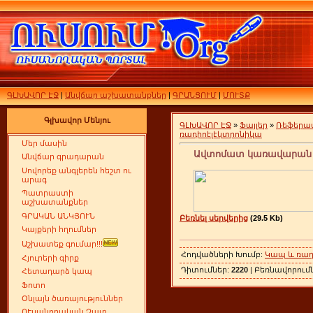
ԳԼԽԱՎՈՐ ԷՋ
|
Անվճար աշխատանքներ
|
ԳՐԱՆՑՈՒՄ
|
ՄՈՒՏՔ
Գլխավոր Մենյու
ԳԼԽԱՎՈՐ ԷՋ
»
Ֆայլեր
»
Ռեֆերա
ռադիոէլէկտրոնիկա
Մեր մասին
Ավտոմատ կառավարան 
Անվճար գրադարան
Սովորեք անգլերեն հեշտ ու
արագ
Պատրաստի
աշխատանքներ
ԳՐԱԿԱՆ ԱՆԿՅՈՒՆ
Բեռնել սերվերից
(29.5 Kb)
Կայքերի հղումներ
Աշխատեք գումար!!!
Հոդվածների Խումբ:
Կապ և ռադ
Հյուրերի գիրք
Դիտումներ:
2220
| Բեռնավորում
Հետադարձ կապ
Ֆոտո
Օնլայն ծառայություններ
ՈՒսանողական Չատ