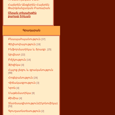
Հայերեն-Անգլերեն-Հայերեն
Թարգմանչական Բառարան
Օնլայն տեսախցիկ
քաղաք Երևան
Գրադարան
Բնապահպանություն
[37]
Փիլիսոփայություն
[19]
Ինֆորմատիկա և ծրագր.
[25]
Արվեստ
[22]
Բժշկություն
[14]
Ֆիզիկա
[4]
Հայոց լեզու և գրականություն
[68]
Հոգեբանություն
[24]
Վիճակագրություն
[3]
Կրոն
[4]
Մաթեմատիկա
[8]
Քիմիա
[4]
Տնտեսագիտություն(Էկոնոմիկա)
[53]
Գյուղատնտեսություն
[2]