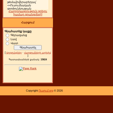
Հաղորդագրություն գրելու
համար գրանցվեք!!!
Հարցում
Գնահատեք կայքը
Գերազանց
Լավ
Վատ
[
·
Արդյունքներ
Հարցումների արխիվ
]
Պատասխաների քանակ:
15824
Copyright
Ուսում.org
© 2026