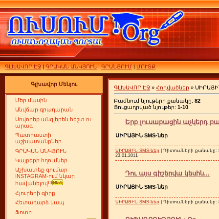
ԳԼԽԱՎՈՐ ԷՋ
|
ԳՐԱԿԱՆ ԱՆԿՅՈՒՆ
|
ԳՐԱՆՑՈՒՄ
|
ՄՈՒՏՔ
Գլխավոր Մենյու
ԳԼԽԱՎՈՐ ԷՋ
»
Հոդվածներ
» ՍԻՐԱՅԻ
Մեր մասին
Բաժնում նյութերի քանակը:
82
Ցուցադրված նյութեր:
1-10
Անվճար գրադարան
Սովորեք անգլերեն հեշտ ու
Երբ լուսաբացին աչկերդ բաց
արագ
Պատրաստի
ՍԻՐԱՅԻՆ SMS-ներ
աշխատանքներ
ԳՐԱԿԱՆ ԱՆԿՅՈՒՆ
ՍԻՐԱՅԻՆ SMS-ներ
| Դիտումների քանակը: 8
23.01.2011
Կայքերի հղումներ
Աշխատեք գումար
Դու այս գիշերվա կեսին...
INSTAGRAM-ում նկար
հավանելով!!!
ՍԻՐԱՅԻՆ SMS-ներ
Հյուրերի գիրք
Հետադարձ կապ
ՍԻՐԱՅԻՆ SMS-ներ
| Դիտումների քանակը: 8
Ֆոտո