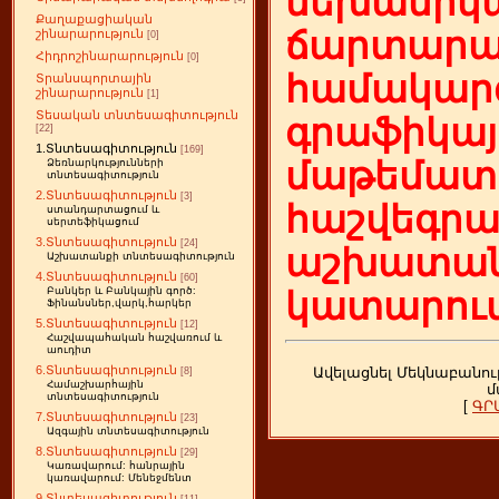
մեխանիկա
Քաղաքացիական
ճարտարա
շինարարություն
[0]
Հիդրոշինարարություն
[0]
համակարգ
Տրանսպորտային
շինարարություն
[1]
Տեսական տնտեսագիտություն
գրաֆիկայ
[22]
1.Տնտեսագիտություն
[169]
մաթեմատի
Ձեռնարկությունների
տնտեսագիտություն
2.Տնտեսագիտություն
[3]
հաշվեգր
ստանդարտացում և
սերտեֆիկացում
3.Տնտեսագիտություն
[24]
աշխատան
Աշխատանքի տնտեսագիտություն
4.Տնտեսագիտություն
[60]
Բանկեր և Բանկային գործ:
կատարում
Ֆինանսներ,վարկ,հարկեր
5.Տնտեսագիտություն
[12]
Հաշվապահական հաշվառում և
աուդիտ
6.Տնտեսագիտություն
Ավելացնել Մեկնաբանու
[8]
Համաշխարհային
մ
տնտեսագիտություն
[
ԳՐ
7.Տնտեսագիտություն
[23]
Ազգային տնտեսագիտություն
8.Տնտեսագիտություն
[29]
Կառավարում: հանրային
կառավարում: Մենեջմենտ
9.Տնտեսագիտություն