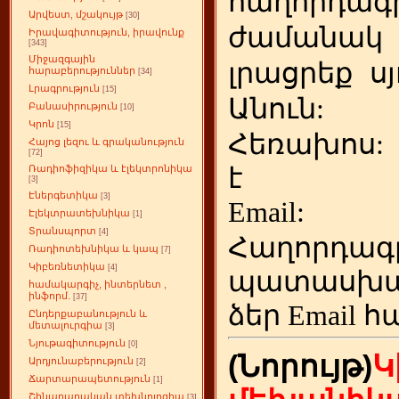
հաղորդագր
Արվեստ, մշակույթ
[30]
ժամանակ
Իրավագիտություն, իրավունք
[343]
Միջազգային
լրացրեք
ս
հարաբերություններ
[34]
Լրագրություն
[15]
Անուն:
Բանասիրություն
[10]
Կրոն
[15]
Հեռախոս
Հայոց լեզու և գրականություն
[72]
է
Ռադիոֆիզիկա և էլեկտրոնիկա
[3]
Էներգետիկա
[3]
Emai
Էլեկտրատեխնիկա
[1]
Տրանսպորտ
[4]
Հաղորդագ
Ռադիոտեխնիկա և կապ
[7]
Կիբեռնետիկա
[4]
պատասխա
համակարգիչ, ինտերնետ ,
ինֆորմ.
[37]
ձեր
Email հ
Ընդերքաբանություն և
մետալուրգիա
[3]
Նյութագիտություն
[0]
(Նորույթ)
Կ
Արդյունաբերություն
[2]
Ճարտարապետություն
[1]
Շինարարական տեխնոլոգիա
[3]