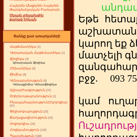
անդամ
Հայերեն-Անգլերեն-Հայերեն
Թարգմանչական Բառարան
Օնլայն տեսախցիկ
Եթե
ետա
հ
քաղաք Երևան
աշխատանք
Ցանկը ըստ առարկաների
կարող եք ձ
մաթեմատիկա
[2]
մատչելի գ
Կիրառական մաթեմատիկա
[1]
ֆիզիկա
[4]
կիռարական ֆիզիկա
զանգահար
Մեխանիկա
[0]
Քիմիա
բջջ.
093 75
[6]
Կենսաբանություն
[8]
Կենսաքիմիա Կենսաֆիզիկա
Աշխարհագրություն
[37]
Օդերևութաբանություն
[1]
կամ
ուղա
Բնապահպանություն(էկոլոգիա)
[97]
հաղորդագր
Փիլիսոփայություն
[25]
Քաղաքագիտություն
[42]
Ուշադրությ
Սոցոլոգիա
[24]
Հոգեբանություն
[120]
Պատմություն
[189]