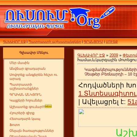
ԳԼԽԱՎՈՐ ԷՋ
|
Պատրաստի աշխատանքներ
|
ԳՐԱՆՑՈՒՄ
|
ՄՈՒՏՔ
Գլխավոր Մենյու
ԳԼԽԱՎՈՐ ԷՋ
»
2009
»
Փետր
համաւևկարգային մոտեցումը
Մեր մասին
Անվճար գրադարան
Կազմակերպությունների
Չեսթեր Բեռնարդի – 10 է
Սովորեք անգլերեն հեշտ ու
արագ
Հոդվածների Խո
Պատրաստի
աշխատանքներ
1.Տնտեսագիտու
ԳՐԱԿԱՆ ԱՆԿՅՈՒՆ
| Ավելացրել է:
51
Կայքերի հղումներ
Աշխատեք գումար!!!
Հյուրերի գիրք
Հետադարձ կապ
Ֆոտո
Աշ
Օնլայն ծառայություններ
ՈՒսանողական Չատ