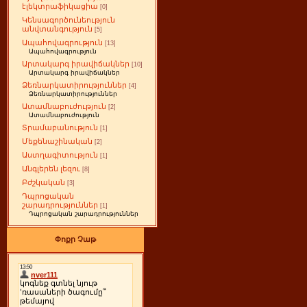
էլեկտրաֆիկացիա
[0]
Կենսագործունեություն
անվտանգություն
[5]
Ապահովագրություն
[13]
Ապահովագրություն
Արտակարգ իրավիճակներ
[10]
Արտակարգ իրավիճակներ
Ձեռնարկատիրություններ
[4]
Ձեռնարկատիրություններ
Ատամնաբուժություն
[2]
Ատամնաբուժություն
Տրամաբանություն
[1]
Մեքենաշինական
[2]
Աստղագիտություն
[1]
Անգլերեն լեզու
[8]
Բժշկական
[3]
Դպրոցական
շարադրություններ
[1]
Դպրոցական շարադրություններ
Փոքր Չաթ