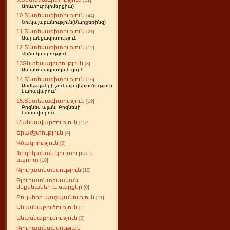
[11]
Առևտուր(կոմերցիա)
10.Տնտեսագիտություն
[44]
Շուկայաբանություն(Մարքեթինգ)
11.Տնտեսագիտություն
[21]
Ապրանքագիտություն
12.Տնտեսագիտություն
[12]
Վիճակագրություն
13Տնտեսագիտություն
[3]
Ապահովագրական գործ
14.Տնտեսագիտություն
[16]
Առժեթղթերի շուկայի վերլուծություն
կառավարում
15.Տնտեսագիտություն
[19]
Բիզնես պլան: Բիզնեսի
կառավարում
Մանկավարժություն
[157]
Երաժշտություն
[4]
Գծագրություն
[0]
Ֆիզիկական կուլտուրա և
սպորտ
[10]
Գյուղատնտեսություն
[10]
Գյուղատնտեսական
մեքենաներ և սարքեր
[0]
Բույսերի պաշպանություն
[11]
Անասնաբուծություն
[1]
Անասնաբուժություն
[0]
Գյուղատնտեսության