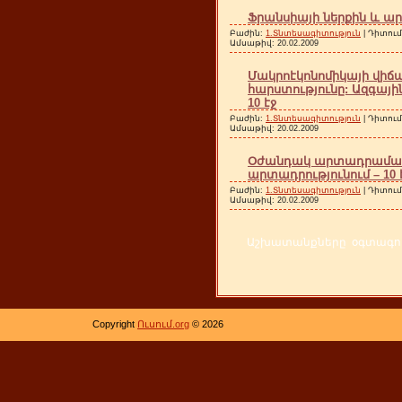
Ֆրանսիայի ներքին և ար
Բաժին:
1.Տնտեսագիտություն
| Դիտում
Ամսաթիվ:
20.02.2009
Մակրոէկոնոմիկայի վի
հարստությունը: Ազգայի
10 էջ
Բաժին:
1.Տնտեսագիտություն
| Դիտում
Ամսաթիվ:
20.02.2009
Օժանդակ արտադրամաս
արտադրությունում – 10 
Բաժին:
1.Տնտեսագիտություն
| Դիտում
Ամսաթիվ:
20.02.2009
Աշխատանքները օգտագործ
Copyright
Ուսում.org
© 2026