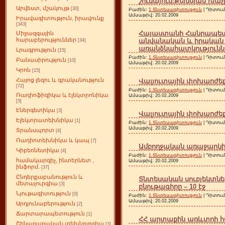
շուկայում:Քեյնսյան խաչի
Արվեստ, մշակույթ
[30]
Բաժին:
1.Տնտեսագիտություն
| Դիտում
Ամսաթիվ:
20.02.2009
Իրավագիտություն, իրավունք
[343]
Հայաստանի Հանրապետո
Միջազգային
հարաբերություններ
անվանական և իրական
[34]
առանձնահատկություններ
Լրագրություն
[15]
Բաժին:
1.Տնտեսագիտություն
| Դիտում
Բանասիրություն
[10]
Ամսաթիվ:
20.02.2009
Կրոն
[15]
Հայոց լեզու և գրականություն
Վալյուտային փոխարժեքի
[72]
Բաժին:
1.Տնտեսագիտություն
| Դիտում
Ռադիոֆիզիկա և էլեկտրոնիկա
Ամսաթիվ:
20.02.2009
[3]
Էներգետիկա
[3]
Վալյուտային փոխարժե
Էլեկտրատեխնիկա
[1]
Բաժին:
1.Տնտեսագիտություն
| Դիտում
Ամսաթիվ:
20.02.2009
Տրանսպորտ
[4]
Ռադիոտեխնիկա և կապ
[7]
Ամբողջական առաջարկի ո
Կիբեռնետիկա
[4]
Բաժին:
1.Տնտեսագիտություն
| Դիտում
համակարգիչ, ինտերնետ ,
Ամսաթիվ:
20.02.2009
ինֆորմ.
[37]
Ընդերքաբանություն և
Տնտեսական սուբյեկտնե
մետալուրգիա
[3]
բնութագիրը – 10 էջ
Նյութագիտություն
[0]
Բաժին:
1.Տնտեսագիտություն
| Դիտում
Ամսաթիվ:
20.02.2009
Արդյունաբերություն
[2]
Ճարտարապետություն
[1]
ՀՀ արտաքին առևտրի հաշ
Շինարարական տեխնոլոգիա
[3]