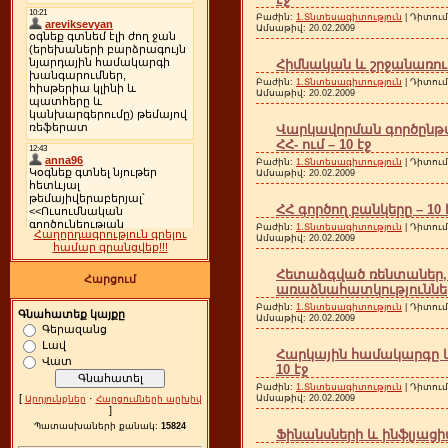
Բաժին:
1.Տնտեսագիտություն
| Դիտում
Ամսաթիվ:
20.02.2009
Հիմնական և շրջանառու
Բաժին:
1.Տնտեսագիտություն
| Դիտում
Ամսաթիվ:
20.02.2009
Վարկավորման գործընթ
ՀՀ- ում – 10 էջ
Բաժին:
1.Տնտեսագիտություն
| Դիտում
Ամսաթիվ:
20.02.2009
ՀՀ գործող բանկերը – 10 
Բաժին:
1.Տնտեսագիտություն
| Դիտում
Հաղորդագրություն գրելու
Ամսաթիվ:
20.02.2009
համար գրանցվեք!!!
Հետաձգված ռենտաներ,
Հարցում
առաձնահատկությունները
Բաժին:
1.Տնտեսագիտություն
| Դիտում
Գնահատեք կայքը
Ամսաթիվ:
20.02.2009
Գերազանց
Լավ
Հարկային համակարգը և 
Վատ
10 էջ
Բաժին:
1.Տնտեսագիտություն
| Դիտում
[
·
Ամսաթիվ:
20.02.2009
Արդյունքներ
Հարցումների արխիվ
]
Պատասխաների քանակ:
15824
Ֆինանսների և ինֆլյացիա