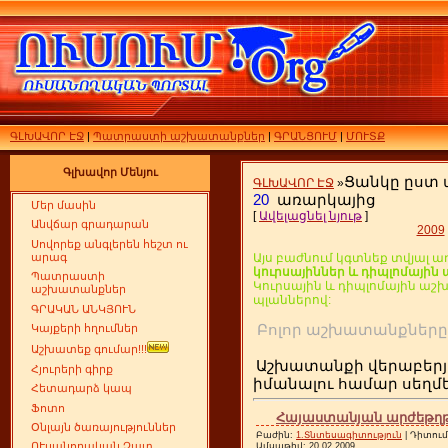
ԳԼԽԱՎՈՐ ԷՋ
|
Պատրաստի աշխատանքներ
|
ԳՐԱՆՑՈՒՄ
|
ՄՈՒՏՔ
Գլխավոր Մենյու
Ցանկը ըստ
ԳԼԽԱՎՈՐ ԷՋ
»
20
առարկայից
Մեր մասին
[
Ավելացնել նյութ
]
Անվճար գրադարան
2009
Սովորեք անգլերեն հեշտ ու
արագ
Այս բաժնում կգտնեք տվյալ ա
կուրսայիններ և դիպլոմայի
Պատրաստի
Կուրսային և դիպլոմային ա
աշխատանքներ
պլաններով:
ԳՐԱԿԱՆ ԱՆԿՅՈՒՆ
Բոլոր աշխատանքն
Կայքերի հղումներ
Աշխատեք գումար!!!
Աշխատանքի վերաբերյ
Հյուրերի գիրք
իմանալու համար սեղ
Հետադարձ կապ
Ֆոտո
Հայաստանյան արժեթղթեր
Օնլայն ծառայություններ
Բաժին:
1.Տնտեսագիտություն
| Դիտում
ՈՒսանողական Չատ
Ամսաթիվ:
20.02.2009