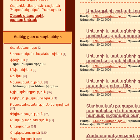
Հայերեն-Անգլերեն-Հայերեն
Թարգմանչական Բառարան
Արժեթղթերի շուկայի էու
Օնլայն տեսախցիկ
Բաժին:
1.Տնտեսագիտություն
| Դիտում
քաղաք Երևան
Ամսաթիվ:
20.02.2009
Առևտրի և սակագների 
գործունեության արդյուն
Ցանկը ըստ առարկաների
Բաժին:
1.Տնտեսագիտություն
| Դիտում
Ամսաթիվ:
20.02.2009
մաթեմատիկա
[2]
Կիրառական մաթեմատիկա
[1]
Առևտրի և սակագների 
ֆիզիկա
գործունեության հիմնակա
[4]
կիռարական ֆիզիկա
Բաժին:
1.Տնտեսագիտություն
| Դիտում
Մեխանիկա
Ամսաթիվ:
20.02.2009
[0]
Քիմիա
[6]
Առևտրի և սակագների 
Կենսաբանություն
[8]
պատմությունը –10էջ
Կենսաքիմիա Կենսաֆիզիկա
Բաժին:
1.Տնտեսագիտություն
| Դիտում
Աշխարհագրություն
[37]
Ամսաթիվ:
20.02.2009
Օդերևութաբանություն
[1]
Բնապահպանություն(էկոլոգիա)
Տնտեսական քաղաքական
[97]
ապրանքների և ծառայութ
Փիլիսոփայություն
[25]
հարկաբյուջետային քաղա
Քաղաքագիտություն
[42]
Բաժին:
1.Տնտեսագիտություն
| Դիտում
Ամսաթիվ:
20.02.2009
Սոցոլոգիա
[24]
Հոգեբանություն
[120]
Հավասարակշռությունը 
Պատմություն
[189]