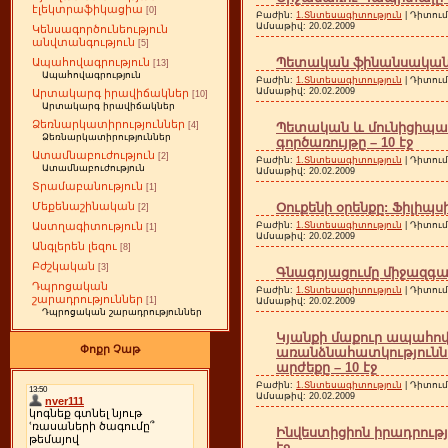
էլեկտրաֆիկացիա
[0]
Բաժին:
1.Տնտեսագիտություն
| Դիտում
Ամսաթիվ:
20.02.2009
Կենսագործունեություն
անվտանգություն
[5]
Պետական ֆինանսական ք
Ապահովագրություն
[13]
Ապահովագրություն
Բաժին:
1.Տնտեսագիտություն
| Դիտում
Ամսաթիվ:
20.02.2009
Արտակարգ իրավիճակներ
[10]
Արտակարգ իրավիճակներ
Ձեռնարկատիրություններ
Պետական և մունիցիպա
[4]
Ձեռնարկատիրություններ
գործառույթը – 10 էջ
Ատամնաբուժություն
[2]
Բաժին:
1.Տնտեսագիտություն
| Դիտում
Ատամնաբուժություն
Ամսաթիվ:
20.02.2009
Տրամաբանություն
[1]
Օուքենի օրենքը: Ֆիլիպսի 
Մեքենաշինական
[2]
Բաժին:
1.Տնտեսագիտություն
| Դիտում
Աստղագիտություն
[1]
Ամսաթիվ:
20.02.2009
Անգլերեն լեզու
[8]
Բժշկական
[3]
Գնագոյացումը միջազգայ
Դպրոցական
Բաժին:
1.Տնտեսագիտություն
| Դիտում
շարադրություններ
[1]
Ամսաթիվ:
20.02.2009
Դպրոցական շարադրություններ
Կյանքի մաքուր ապահով
Փոքր Չաթ
առանձնահատկությունն
արժեքը – 10 էջ
Բաժին:
1.Տնտեսագիտություն
| Դիտում
Ամսաթիվ:
20.02.2009
Ինվեստիցիոն իրադրությ
էջ