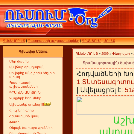
ԳԼԽԱՎՈՐ ԷՋ
|
Պատրաստի աշխատանքներ
|
ԳՐԱՆՑՈՒՄ
|
ՄՈՒՏՔ
Գլխավոր Մենյու
ԳԼԽԱՎՈՐ ԷՋ
»
2009
»
Փետրվար
»
Մեր մասին
Տրանսպորտային ծախսեր
Անվճար գրադարան
Հոդվածների Խո
Սովորեք անգլերեն հեշտ ու
արագ
1.Տնտեսագիտու
Պատրաստի
աշխատանքներ
| Ավելացրել է:
51
ԳՐԱԿԱՆ ԱՆԿՅՈՒՆ
Կայքերի հղումներ
Աշխատեք գումար!!!
Հյուրերի գիրք
Հետադարձ կապ
Աշ
Ֆոտո
Օնլայն ծառայություններ
անդամ
ՈՒսանողական Չատ