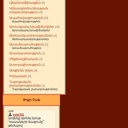
էլեկտրաֆիկացիա
[0]
Կենսագործունեություն
անվտանգություն
[5]
Ապահովագրություն
[13]
Ապահովագրություն
Արտակարգ իրավիճակներ
[10]
Արտակարգ իրավիճակներ
Ձեռնարկատիրություններ
[4]
Ձեռնարկատիրություններ
Ատամնաբուժություն
[2]
Ատամնաբուժություն
Տրամաբանություն
[1]
Մեքենաշինական
[2]
Աստղագիտություն
[1]
Անգլերեն լեզու
[8]
Բժշկական
[3]
Դպրոցական
շարադրություններ
[1]
Դպրոցական շարադրություններ
Փոքր Չաթ