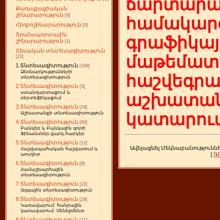
ճարտարա
Քաղաքացիական
շինարարություն
[0]
համակարգ
Հիդրոշինարարություն
[0]
Տրանսպորտային
գրաֆիկայ
շինարարություն
[1]
Տեսական տնտեսագիտություն
մաթեմատի
[22]
1.Տնտեսագիտություն
[169]
Ձեռնարկությունների
հաշվեգր
տնտեսագիտություն
2.Տնտեսագիտություն
[3]
ստանդարտացում և
աշխատան
սերտեֆիկացում
3.Տնտեսագիտություն
[24]
կատարում
Աշխատանքի տնտեսագիտություն
4.Տնտեսագիտություն
[60]
Բանկեր և Բանկային գործ:
Ֆինանսներ,վարկ,հարկեր
5.Տնտեսագիտություն
[12]
Ավելացնել Մեկնաբանությունն
Հաշվապահական հաշվառում և
[
Գ
աուդիտ
6.Տնտեսագիտություն
[8]
Համաշխարհային
տնտեսագիտություն
7.Տնտեսագիտություն
[23]
Ազգային տնտեսագիտություն
8.Տնտեսագիտություն
[29]
Կառավարում: հանրային
կառավարում: Մենեջմենտ
9.Տնտեսագիտություն