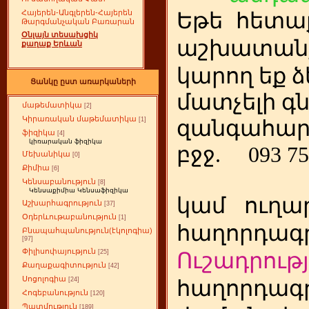
Հայերեն-Անգլերեն-Հայերեն
Եթե
ետա
հ
Թարգմանչական Բառարան
Օնլայն տեսախցիկ
աշխատանք
քաղաք Երևան
կարող եք ձ
Ցանկը ըստ առարկաների
մատչելի գ
մաթեմատիկա
[2]
Կիրառական մաթեմատիկա
[1]
զանգահար
ֆիզիկա
[4]
կիռարական ֆիզիկա
բջջ.
093 75
Մեխանիկա
[0]
Քիմիա
[6]
Կենսաբանություն
[8]
Կենսաքիմիա Կենսաֆիզիկա
կամ
ուղա
Աշխարհագրություն
[37]
Օդերևութաբանություն
[1]
հաղորդագր
Բնապահպանություն(էկոլոգիա)
[97]
Փիլիսոփայություն
[25]
Ուշադրությ
Քաղաքագիտություն
[42]
Սոցոլոգիա
[24]
հաղորդագր
Հոգեբանություն
[120]
Պատմություն
[189]