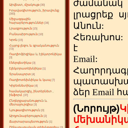
ժամանակ
Արվեստ, մշակույթ
[30]
Իրավագիտություն, իրավունք
լրացրեք
ս
[343]
Միջազգային
Անուն:
հարաբերություններ
[34]
Լրագրություն
[15]
Հեռախոս
Բանասիրություն
[10]
Կրոն
[15]
է
Հայոց լեզու և գրականություն
[72]
Ռադիոֆիզիկա և էլեկտրոնիկա
Emai
[3]
Էներգետիկա
[3]
Հաղորդագ
Էլեկտրատեխնիկա
[1]
Տրանսպորտ
[4]
պատասխա
Ռադիոտեխնիկա և կապ
[7]
Կիբեռնետիկա
[4]
ձեր
Email հ
համակարգիչ, ինտերնետ ,
ինֆորմ.
[37]
Ընդերքաբանություն և
մետալուրգիա
(Նորույթ)
Կ
[3]
Նյութագիտություն
[0]
Արդյունաբերություն
մեխանիկա
[2]
Ճարտարապետություն
[1]
Շինարարական տեխնոլոգիա
[3]