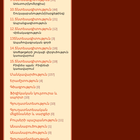
[11]
Առևտուր(կոմերցիա)
10.Տնտեսագիտություն
[44]
Շուկայաբանություն(Մարքեթինգ)
11.Տնտեսագիտություն
[21]
Ապրանքագիտություն
12.Տնտեսագիտություն
[12]
Վիճակագրություն
13Տնտեսագիտություն
[3]
Ապահովագրական գործ
14.Տնտեսագիտություն
[16]
Առժեթղթերի շուկայի վերլուծություն
կառավարում
15.Տնտեսագիտություն
[19]
Բիզնես պլան: Բիզնեսի
կառավարում
Մանկավարժություն
[157]
Երաժշտություն
[4]
Գծագրություն
[0]
Ֆիզիկական կուլտուրա և
սպորտ
[10]
Գյուղատնտեսություն
[10]
Գյուղատնտեսական
մեքենաներ և սարքեր
[0]
Բույսերի պաշպանություն
[11]
Անասնաբուծություն
[1]
Անասնաբուժություն
[0]
Գյուղատնտեսության