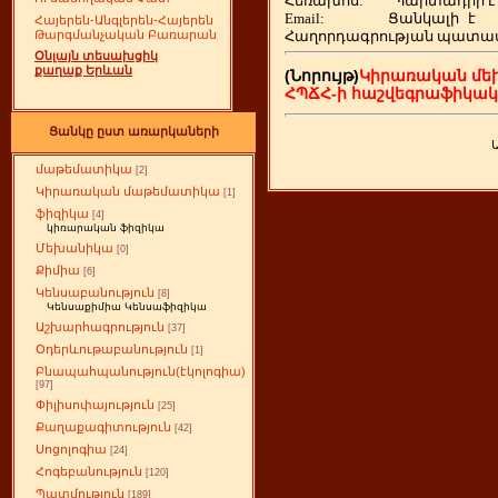
Հեռախոս
:
Պարտադիր է
Email:
Ցանկալի
է
Հայերեն-Անգլերեն-Հայերեն
Հաղորդագրության պատա
Թարգմանչական Բառարան
Օնլայն տեսախցիկ
քաղաք Երևան
(Նորույթ)
Կիրառական մե
ՀՊՃՀ-ի հաշվեգրաֆիկա
Ցանկը ըստ առարկաների
մաթեմատիկա
[2]
Կիրառական մաթեմատիկա
[1]
ֆիզիկա
[4]
կիռարական ֆիզիկա
Մեխանիկա
[0]
Քիմիա
[6]
Կենսաբանություն
[8]
Կենսաքիմիա Կենսաֆիզիկա
Աշխարհագրություն
[37]
Օդերևութաբանություն
[1]
Բնապահպանություն(էկոլոգիա)
[97]
Փիլիսոփայություն
[25]
Քաղաքագիտություն
[42]
Սոցոլոգիա
[24]
Հոգեբանություն
[120]
Պատմություն
[189]