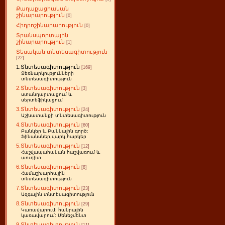
Քաղաքացիական
շինարարություն
[0]
Հիդրոշինարարություն
[0]
Տրանսպորտային
շինարարություն
[1]
Տեսական տնտեսագիտություն
[22]
1.Տնտեսագիտություն
[169]
Ձեռնարկությունների
տնտեսագիտություն
2.Տնտեսագիտություն
[3]
ստանդարտացում և
սերտեֆիկացում
3.Տնտեսագիտություն
[24]
Աշխատանքի տնտեսագիտություն
4.Տնտեսագիտություն
[60]
Բանկեր և Բանկային գործ:
Ֆինանսներ,վարկ,հարկեր
5.Տնտեսագիտություն
[12]
Հաշվապահական հաշվառում և
աուդիտ
6.Տնտեսագիտություն
[8]
Համաշխարհային
տնտեսագիտություն
7.Տնտեսագիտություն
[23]
Ազգային տնտեսագիտություն
8.Տնտեսագիտություն
[29]
Կառավարում: հանրային
կառավարում: Մենեջմենտ
9.Տնտեսագիտություն