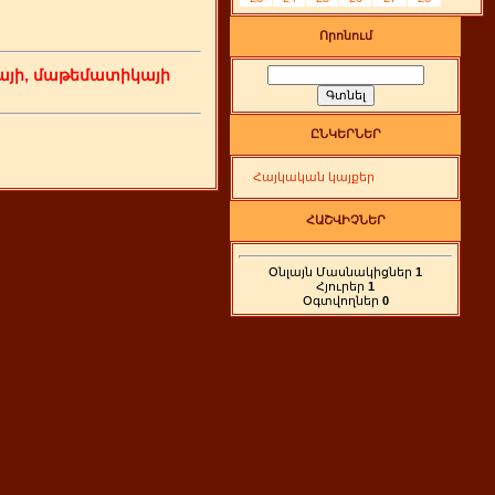
Որոնում
յի, մաթեմատիկայի
ԸՆԿԵՐՆԵՐ
Հայկական կայքեր
ՀԱՇՎԻՉՆԵՐ
Օնլայն Մասնակիցներ
1
Հյուրեր
1
Օգտվողներ
0