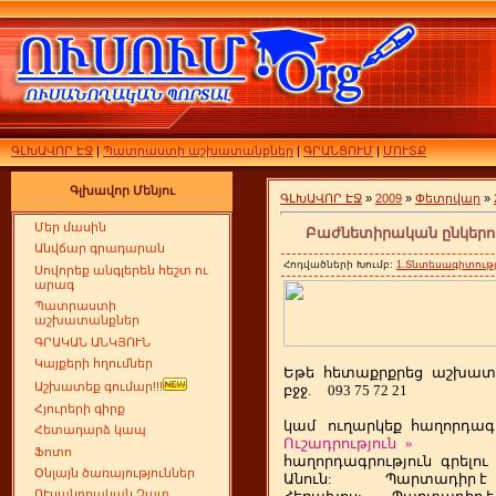
ԳԼԽԱՎՈՐ ԷՋ
|
Պատրաստի աշխատանքներ
|
ԳՐԱՆՑՈՒՄ
|
ՄՈՒՏՔ
Գլխավոր Մենյու
ԳԼԽԱՎՈՐ ԷՋ
»
2009
»
Փետրվար
»
Մեր մասին
Բաժնետիրական ընկերու
Անվճար գրադարան
Հոդվածների Խումբ:
1.Տնտեսագիտությ
Սովորեք անգլերեն հեշտ ու
արագ
Պատրաստի
աշխատանքներ
ԳՐԱԿԱՆ ԱՆԿՅՈՒՆ
Կայքերի հղումներ
Եթե
ետաքրքրեց
աշխատ
հ
Աշխատեք գումար!!!
բջջ.
093 75 72 21
Հյուրերի գիրք
կամ
ուղարկեք
հաղորդագր
Հետադարձ կապ
Ուշադրություն
»
Ֆոտո
հաղորդագրություն
գրելու
Օնլայն ծառայություններ
Անուն:
Պարտադիր է
ՈՒսանողական Չատ