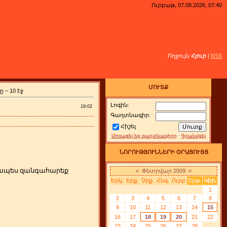
Ուրբաթ, 07.08.2026, 07:40
Ողջույն
Հյուր
|
RSS
ՄՈՒՏՔ
– 10 էջ
Լոգին:
19:02
Գաղտնագիր:
Հիշել
Մոռացել եք գաղտնագիրը
·
Գրանվցել
ՆՈՐՈՒԹՅՈՒՆՆԵՐԻ ՕՐԱՑՈՒՅՑ
րզապես զանգահարեք
«
Փետրվար 2009
»
Երկ.
Երք.
Չրք.
Հնգ.
Ուրբ
Շբթ.
Կիր.
1
2
3
4
5
6
7
8
9
10
11
12
13
14
15
16
17
18
19
20
21
22
23
24
25
26
27
28