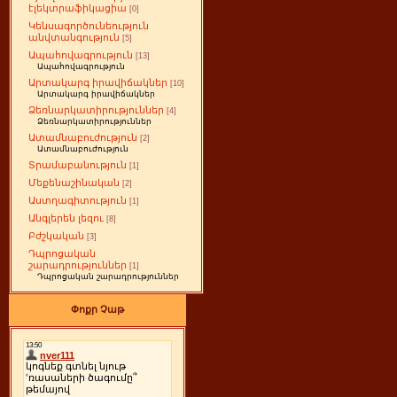
էլեկտրաֆիկացիա
[0]
Կենսագործունեություն
անվտանգություն
[5]
Ապահովագրություն
[13]
Ապահովագրություն
Արտակարգ իրավիճակներ
[10]
Արտակարգ իրավիճակներ
Ձեռնարկատիրություններ
[4]
Ձեռնարկատիրություններ
Ատամնաբուժություն
[2]
Ատամնաբուժություն
Տրամաբանություն
[1]
Մեքենաշինական
[2]
Աստղագիտություն
[1]
Անգլերեն լեզու
[8]
Բժշկական
[3]
Դպրոցական
շարադրություններ
[1]
Դպրոցական շարադրություններ
Փոքր Չաթ