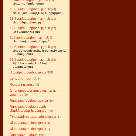
[11]
Առևտուր(կոմերցիա)
10.Տնտեսագիտություն
[44]
Շուկայաբանություն(Մարքեթինգ)
11.Տնտեսագիտություն
[21]
Ապրանքագիտություն
12.Տնտեսագիտություն
[12]
Վիճակագրություն
13Տնտեսագիտություն
[3]
Ապահովագրական գործ
14.Տնտեսագիտություն
[16]
Առժեթղթերի շուկայի վերլուծություն
կառավարում
15.Տնտեսագիտություն
[19]
Բիզնես պլան: Բիզնեսի
կառավարում
Մանկավարժություն
[157]
Երաժշտություն
[4]
Գծագրություն
[0]
Ֆիզիկական կուլտուրա և
սպորտ
[10]
Գյուղատնտեսություն
[10]
Գյուղատնտեսական
մեքենաներ և սարքեր
[0]
Բույսերի պաշպանություն
[11]
Անասնաբուծություն
[1]
Անասնաբուժություն
[0]
Գյուղատնտեսության