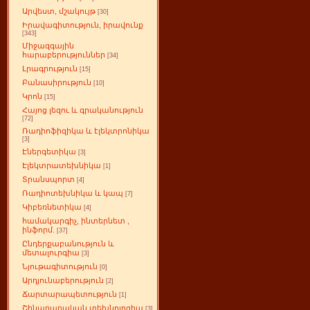
Արվեստ, մշակույթ
[30]
Իրավագիտություն, իրավունք
[343]
Միջազգային
հարաբերություններ
[34]
Լրագրություն
[15]
Բանասիրություն
[10]
Կրոն
[15]
Հայոց լեզու և գրականություն
[72]
Ռադիոֆիզիկա և էլեկտրոնիկա
[3]
Էներգետիկա
[3]
Էլեկտրատեխնիկա
[1]
Տրանսպորտ
[4]
Ռադիոտեխնիկա և կապ
[7]
Կիբեռնետիկա
[4]
համակարգիչ, ինտերնետ ,
ինֆորմ.
[37]
Ընդերքաբանություն և
մետալուրգիա
[3]
Նյութագիտություն
[0]
Արդյունաբերություն
[2]
Ճարտարապետություն
[1]
Շինարարական տեխնոլոգիա
[3]