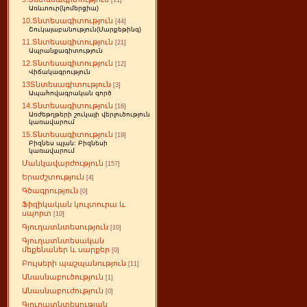
[11]
Առևտուր(կոմերցիա)
10.Տնտեսագիտություն
[44]
Շուկայաբանություն(Մարքեթինգ)
11.Տնտեսագիտություն
[21]
Ապրանքագիտություն
12.Տնտեսագիտություն
[12]
Վիճակագրություն
13Տնտեսագիտություն
[3]
Ապահովագրական գործ
14.Տնտեսագիտություն
[16]
Առժեթղթերի շուկայի վերլուծություն
կառավարում
15.Տնտեսագիտություն
[19]
Բիզնես պլան: Բիզնեսի
կառավարում
Մանկավարժություն
[157]
Երաժշտություն
[4]
Գծագրություն
[0]
Ֆիզիկական կուլտուրա և
սպորտ
[10]
Գյուղատնտեսություն
[10]
Գյուղատնտեսական
մեքենաներ և սարքեր
[0]
Բույսերի պաշպանություն
[11]
Անասնաբուծություն
[1]
Անասնաբուժություն
[0]
Գյուղատնտեսության