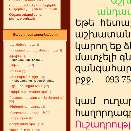
Աշ
Հայերեն-Անգլերեն-Հայերեն
անդամ
Թարգմանչական Բառարան
Օնլայն տեսախցիկ
քաղաք Երևան
Եթե
ետա
հ
աշխատանք
Ցանկը ըստ առարկաների
կարող եք ձ
մաթեմատիկա
[2]
Կիրառական մաթեմատիկա
[1]
մատչելի գ
ֆիզիկա
[4]
կիռարական ֆիզիկա
զանգահար
Մեխանիկա
[0]
Քիմիա
[6]
բջջ.
093 75
Կենսաբանություն
[8]
Կենսաքիմիա Կենսաֆիզիկա
Աշխարհագրություն
[37]
Օդերևութաբանություն
[1]
կամ
ուղա
Բնապահպանություն(էկոլոգիա)
[97]
Փիլիսոփայություն
[25]
հաղորդագր
Քաղաքագիտություն
[42]
Սոցոլոգիա
[24]
Ուշադրությ
Հոգեբանություն
[120]
Պատմություն
[189]