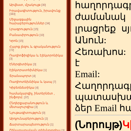
հաղորդագր
Արվեստ, մշակույթ
[30]
Իրավագիտություն, իրավունք
ժամանակ
[343]
Միջազգային
հարաբերություններ
[34]
լրացրեք
ս
Լրագրություն
[15]
Բանասիրություն
[10]
Անուն:
Կրոն
[15]
Հայոց լեզու և գրականություն
Հեռախոս
[72]
Ռադիոֆիզիկա և էլեկտրոնիկա
[3]
է
Էներգետիկա
[3]
Էլեկտրատեխնիկա
[1]
Emai
Տրանսպորտ
[4]
Ռադիոտեխնիկա և կապ
[7]
Հաղորդագ
Կիբեռնետիկա
[4]
համակարգիչ, ինտերնետ ,
պատասխա
ինֆորմ.
[37]
Ընդերքաբանություն և
ձեր
Email հ
մետալուրգիա
[3]
Նյութագիտություն
[0]
Արդյունաբերություն
[2]
(Նորույթ)
Կ
Ճարտարապետություն
[1]
Շինարարական տեխնոլոգիա
[3]