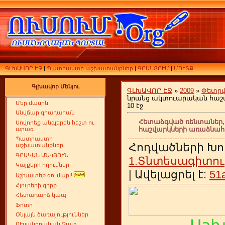
ԳԼԽԱՎՈՐ ԷՋ
|
Պատրաստի աշխատանքներ
|
ԳՐԱՆՑՈՒՄ
|
ՄՈՒՏՔ
Գլխավոր Մենյու
ԳԼԽԱՎՈՐ ԷՋ
»
2009
»
Փետր
նրանց ակտուարական հաշվ
Մեր մասին
10 էջ
Անվճար գրադարան
Հետաձգված ռենտաներ
Սովորեք անգլերեն հեշտ ու
հաշվարկների առաձնահատ
արագ
Պատրաստի
Հոդվածների Խո
աշխատանքներ
ԳՐԱԿԱՆ ԱՆԿՅՈՒՆ
1.Տնտեսագիտու
Կայքերի հղումներ
| Ավելացրել է:
51
Աշխատեք գումար!!!
Հյուրերի գիրք
Հետադարձ կապ
Ֆոտո
Օնլայն ծառայություններ
ՈՒսանողական Չատ