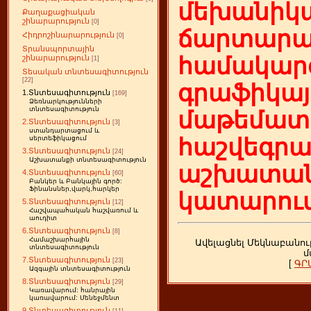
մեխանիկա
Քաղաքացիական
շինարարություն
[0]
ճարտարա
Հիդրոշինարարություն
[0]
Տրանսպորտային
համակարգ
շինարարություն
[1]
Տեսական տնտեսագիտություն
[22]
գրաֆիկայ
1.Տնտեսագիտություն
[169]
Ձեռնարկությունների
տնտեսագիտություն
մաթեմատի
2.Տնտեսագիտություն
[3]
ստանդարտացում և
հաշվեգր
սերտեֆիկացում
3.Տնտեսագիտություն
[24]
Աշխատանքի տնտեսագիտություն
աշխատան
4.Տնտեսագիտություն
[60]
Բանկեր և Բանկային գործ:
Ֆինանսներ,վարկ,հարկեր
կատարում
5.Տնտեսագիտություն
[12]
Հաշվապահական հաշվառում և
աուդիտ
6.Տնտեսագիտություն
[8]
Համաշխարհային
Ավելացնել Մեկնաբանու
տնտեսագիտություն
մ
7.Տնտեսագիտություն
[23]
[
ԳՐ
Ազգային տնտեսագիտություն
8.Տնտեսագիտություն
[29]
Կառավարում: հանրային
կառավարում: Մենեջմենտ
9.Տնտեսագիտություն