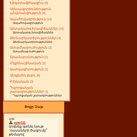
էլեկտրաֆիկացիա
[0]
Կենսագործունեություն
անվտանգություն
[5]
Ապահովագրություն
[13]
Ապահովագրություն
Արտակարգ իրավիճակներ
[10]
Արտակարգ իրավիճակներ
Ձեռնարկատիրություններ
[4]
Ձեռնարկատիրություններ
Ատամնաբուժություն
[2]
Ատամնաբուժություն
Տրամաբանություն
[1]
Մեքենաշինական
[2]
Աստղագիտություն
[1]
Անգլերեն լեզու
[8]
Բժշկական
[3]
Դպրոցական
շարադրություններ
[1]
Դպրոցական շարադրություններ
Փոքր Չաթ