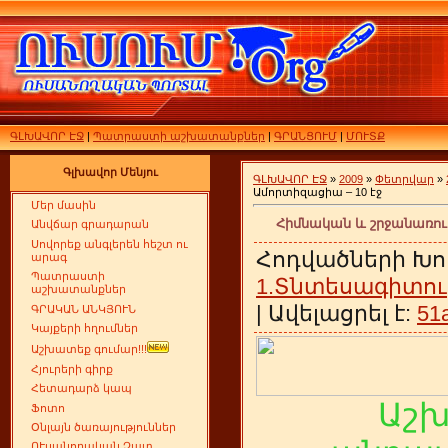
ԳԼԽԱՎՈՐ ԷՋ
|
Պատրաստի աշխատանքներ
|
ԳՐԱՆՑՈՒՄ
|
ՄՈՒՏՔ
Գլխավոր Մենյու
ԳԼԽԱՎՈՐ ԷՋ
»
2009
»
Փետրվար
»
Ամորտիզացիա – 10 էջ
Մեր մասին
Հիմնական և շրջանառու
Անվճար գրադարան
Սովորեք անգլերեն հեշտ ու
Հոդվածների Խո
արագ
Պատրաստի
1.Տնտեսագիտու
աշխատանքներ
| Ավելացրել է:
51
ԳՐԱԿԱՆ ԱՆԿՅՈՒՆ
Կայքերի հղումներ
Աշխատեք գումար!!!
Հյուրերի գիրք
Հետադարձ կապ
Աշ
Ֆոտո
Օնլայն ծառայություններ
ՈՒսանողական Չատ