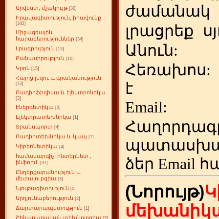
ժամանակ
Արվեստ, մշակույթ
[30]
Իրավագիտություն, իրավունք
[343]
լրացրեք
ս
Միջազգային
հարաբերություններ
[34]
Անուն:
Լրագրություն
[15]
Բանասիրություն
[10]
Հեռախոս
Կրոն
[15]
Հայոց լեզու և գրականություն
է
[72]
Ռադիոֆիզիկա և էլեկտրոնիկա
[3]
Emai
Էներգետիկա
[3]
Էլեկտրատեխնիկա
[1]
Հաղորդագ
Տրանսպորտ
[4]
Ռադիոտեխնիկա և կապ
[7]
պատասխա
Կիբեռնետիկա
[4]
համակարգիչ, ինտերնետ ,
ձեր
Email հ
ինֆորմ.
[37]
Ընդերքաբանություն և
մետալուրգիա
[3]
(Նորույթ)
Կ
Նյութագիտություն
[0]
Արդյունաբերություն
[2]
մեխանիկա
Ճարտարապետություն
[1]
Շինարարական տեխնոլոգիա
[3]