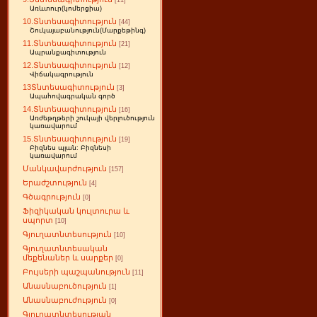
[11]
Առևտուր(կոմերցիա)
10.Տնտեսագիտություն
[44]
Շուկայաբանություն(Մարքեթինգ)
11.Տնտեսագիտություն
[21]
Ապրանքագիտություն
12.Տնտեսագիտություն
[12]
Վիճակագրություն
13Տնտեսագիտություն
[3]
Ապահովագրական գործ
14.Տնտեսագիտություն
[16]
Առժեթղթերի շուկայի վերլուծություն
կառավարում
15.Տնտեսագիտություն
[19]
Բիզնես պլան: Բիզնեսի
կառավարում
Մանկավարժություն
[157]
Երաժշտություն
[4]
Գծագրություն
[0]
Ֆիզիկական կուլտուրա և
սպորտ
[10]
Գյուղատնտեսություն
[10]
Գյուղատնտեսական
մեքենաներ և սարքեր
[0]
Բույսերի պաշպանություն
[11]
Անասնաբուծություն
[1]
Անասնաբուժություն
[0]
Գյուղատնտեսության