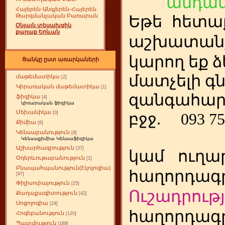
անդամ
Հայերեն-Անգլերեն-Հայերեն
Թարգմանչական Բառարան
Եթե
ետա
հ
Օնլայն տեսախցիկ
քաղաք Երևան
աշխատանք
կարող եք ձ
Ցանկը ըստ առարկաների
մատչելի գ
մաթեմատիկա
[2]
Կիրառական մաթեմատիկա
[1]
զանգահար
ֆիզիկա
[4]
կիռարական ֆիզիկա
Մեխանիկա
[0]
բջջ.
093 75
Քիմիա
[6]
Կենսաբանություն
[8]
Կենսաքիմիա Կենսաֆիզիկա
Աշխարհագրություն
[37]
կամ
ուղա
Օդերևութաբանություն
[1]
Բնապահպանություն(էկոլոգիա)
հաղորդագր
[97]
Փիլիսոփայություն
[25]
Ուշադրությ
Քաղաքագիտություն
[42]
Սոցոլոգիա
[24]
հաղորդագր
Հոգեբանություն
[120]
Պատմություն
[189]