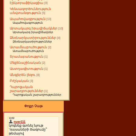
էլեկտրաֆիկացիա
[0]
Կենսագործունեություն
անվտանգություն
[5]
Ապահովագրություն
[13]
Ապահովագրություն
Արտակարգ իրավիճակներ
[10]
Արտակարգ իրավիճակներ
Ձեռնարկատիրություններ
[4]
Ձեռնարկատիրություններ
Ատամնաբուժություն
[2]
Ատամնաբուժություն
Տրամաբանություն
[1]
Մեքենաշինական
[2]
Աստղագիտություն
[1]
Անգլերեն լեզու
[8]
Բժշկական
[3]
Դպրոցական
շարադրություններ
[1]
Դպրոցական շարադրություններ
Փոքր Չաթ