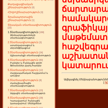
Քաղաքացիական
ճարտարա
շինարարություն
[0]
Հիդրոշինարարություն
[0]
համակարգ
Տրանսպորտային
շինարարություն
[1]
գրաֆիկայ
Տեսական տնտեսագիտություն
[22]
1.Տնտեսագիտություն
[169]
մաթեմատի
Ձեռնարկությունների
տնտեսագիտություն
2.Տնտեսագիտություն
[3]
հաշվեգր
ստանդարտացում և
սերտեֆիկացում
3.Տնտեսագիտություն
[24]
աշխատան
Աշխատանքի տնտեսագիտություն
4.Տնտեսագիտություն
[60]
կատարում
Բանկեր և Բանկային գործ:
Ֆինանսներ,վարկ,հարկեր
5.Տնտեսագիտություն
[12]
Հաշվապահական հաշվառում և
աուդիտ
Ավելացնել Մեկնաբանությունն
6.Տնտեսագիտություն
[8]
[
Գ
Համաշխարհային
տնտեսագիտություն
7.Տնտեսագիտություն
[23]
Ազգային տնտեսագիտություն
8.Տնտեսագիտություն
[29]
Կառավարում: հանրային
կառավարում: Մենեջմենտ
9.Տնտեսագիտություն