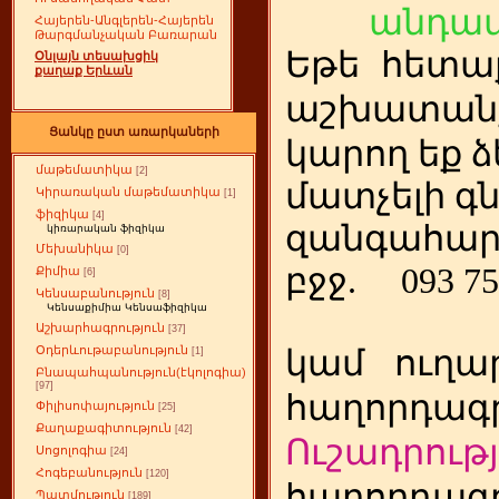
անդամ
Հայերեն-Անգլերեն-Հայերեն
Թարգմանչական Բառարան
Եթե
ետա
հ
Օնլայն տեսախցիկ
քաղաք Երևան
աշխատանք
Ցանկը ըստ առարկաների
կարող եք ձ
մաթեմատիկա
[2]
մատչելի գ
Կիրառական մաթեմատիկա
[1]
ֆիզիկա
[4]
զանգահար
կիռարական ֆիզիկա
Մեխանիկա
[0]
բջջ.
093 75
Քիմիա
[6]
Կենսաբանություն
[8]
Կենսաքիմիա Կենսաֆիզիկա
Աշխարհագրություն
[37]
Օդերևութաբանություն
կամ
ուղա
[1]
Բնապահպանություն(էկոլոգիա)
[97]
հաղորդագր
Փիլիսոփայություն
[25]
Քաղաքագիտություն
[42]
Ուշադրությ
Սոցոլոգիա
[24]
Հոգեբանություն
[120]
հաղորդագր
Պատմություն
[189]