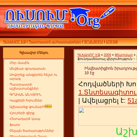
ԳԼԽԱՎՈՐ ԷՋ
|
Պատրաստի աշխատանքներ
|
ԳՐԱՆՑՈՒՄ
|
ՄՈՒՏՔ
Գլխավոր Մենյու
ԳԼԽԱՎՈՐ ԷՋ
»
2009
»
Փետրվար
»
ֆունդամենտալ վերլուծություն – 1
Մեր մասին
Ինվեստիցիոն իրադրությ
Անվճար գրադարան
10 էջ
Սովորեք անգլերեն հեշտ ու
արագ
Հոդվածների Խո
Պատրաստի
աշխատանքներ
1.Տնտեսագիտու
ԳՐԱԿԱՆ ԱՆԿՅՈՒՆ
| Ավելացրել է:
51
Կայքերի հղումներ
Աշխատեք գումար!!!
Հյուրերի գիրք
Հետադարձ կապ
Ֆոտո
Աշ
Օնլայն ծառայություններ
ՈՒսանողական Չատ