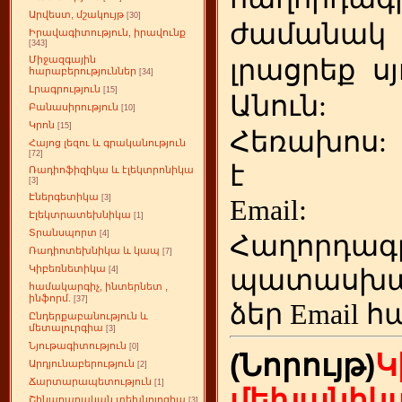
Արվեստ, մշակույթ
[30]
ժամանակ
Իրավագիտություն, իրավունք
[343]
Միջազգային
լրացրեք
ս
հարաբերություններ
[34]
Լրագրություն
[15]
Անուն:
Բանասիրություն
[10]
Կրոն
[15]
Հեռախոս
Հայոց լեզու և գրականություն
[72]
է
Ռադիոֆիզիկա և էլեկտրոնիկա
[3]
Էներգետիկա
[3]
Emai
Էլեկտրատեխնիկա
[1]
Տրանսպորտ
[4]
Հաղորդագ
Ռադիոտեխնիկա և կապ
[7]
Կիբեռնետիկա
պատասխա
[4]
համակարգիչ, ինտերնետ ,
ինֆորմ.
[37]
ձեր
Email հ
Ընդերքաբանություն և
մետալուրգիա
[3]
Նյութագիտություն
[0]
(Նորույթ)
Կ
Արդյունաբերություն
[2]
Ճարտարապետություն
[1]
մեխանիկա
Շինարարական տեխնոլոգիա
[3]