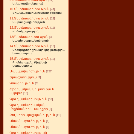
[11]
Առևտուր(կոմերցիա)
10.Տնտեսագիտություն
[44]
Շուկայաբանություն(Մարքեթինգ)
11.Տնտեսագիտություն
[21]
Ապրանքագիտություն
12.Տնտեսագիտություն
[12]
Վիճակագրություն
13Տնտեսագիտություն
[3]
Ապահովագրական գործ
14.Տնտեսագիտություն
[16]
Առժեթղթերի շուկայի վերլուծություն
կառավարում
15.Տնտեսագիտություն
[19]
Բիզնես պլան: Բիզնեսի
կառավարում
Մանկավարժություն
[157]
Երաժշտություն
[4]
Գծագրություն
[0]
Ֆիզիկական կուլտուրա և
սպորտ
[10]
Գյուղատնտեսություն
[10]
Գյուղատնտեսական
մեքենաներ և սարքեր
[0]
Բույսերի պաշպանություն
[11]
Անասնաբուծություն
[1]
Անասնաբուժություն
[0]
Գյուղատնտեսության