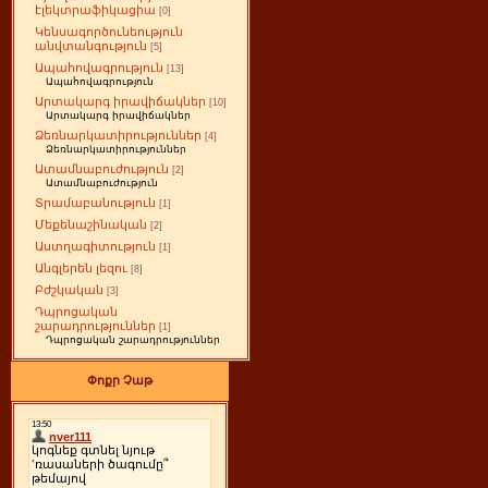
էլեկտրաֆիկացիա
[0]
Կենսագործունեություն
անվտանգություն
[5]
Ապահովագրություն
[13]
Ապահովագրություն
Արտակարգ իրավիճակներ
[10]
Արտակարգ իրավիճակներ
Ձեռնարկատիրություններ
[4]
Ձեռնարկատիրություններ
Ատամնաբուժություն
[2]
Ատամնաբուժություն
Տրամաբանություն
[1]
Մեքենաշինական
[2]
Աստղագիտություն
[1]
Անգլերեն լեզու
[8]
Բժշկական
[3]
Դպրոցական
շարադրություններ
[1]
Դպրոցական շարադրություններ
Փոքր Չաթ