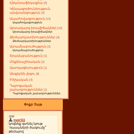
էլեկտրաֆիկացիա
[0]
Կենսագործունեություն
անվտանգություն
[5]
Ապահովագրություն
[13]
Ապահովագրություն
Արտակարգ իրավիճակներ
[10]
Արտակարգ իրավիճակներ
Ձեռնարկատիրություններ
[4]
Ձեռնարկատիրություններ
Ատամնաբուժություն
[2]
Ատամնաբուժություն
Տրամաբանություն
[1]
Մեքենաշինական
[2]
Աստղագիտություն
[1]
Անգլերեն լեզու
[8]
Բժշկական
[3]
Դպրոցական
շարադրություններ
[1]
Դպրոցական շարադրություններ
Փոքր Չաթ