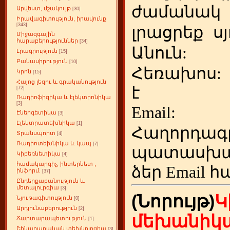
ժամանակ
Արվեստ, մշակույթ
[30]
Իրավագիտություն, իրավունք
[343]
լրացրեք
ս
Միջազգային
հարաբերություններ
[34]
Անուն:
Լրագրություն
[15]
Բանասիրություն
[10]
Հեռախոս
Կրոն
[15]
Հայոց լեզու և գրականություն
է
[72]
Ռադիոֆիզիկա և էլեկտրոնիկա
[3]
Emai
Էներգետիկա
[3]
Էլեկտրատեխնիկա
[1]
Հաղորդագ
Տրանսպորտ
[4]
Ռադիոտեխնիկա և կապ
[7]
պատասխա
Կիբեռնետիկա
[4]
համակարգիչ, ինտերնետ ,
ձեր
Email հ
ինֆորմ.
[37]
Ընդերքաբանություն և
մետալուրգիա
[3]
(Նորույթ)
Կ
Նյութագիտություն
[0]
Արդյունաբերություն
[2]
մեխանիկա
Ճարտարապետություն
[1]
Շինարարական տեխնոլոգիա
[3]