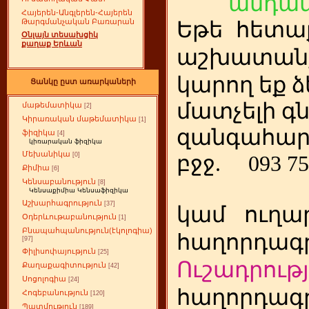
անդամ
Հայերեն-Անգլերեն-Հայերեն
Թարգմանչական Բառարան
Եթե
ետա
հ
Օնլայն տեսախցիկ
քաղաք Երևան
աշխատանք
կարող եք ձ
Ցանկը ըստ առարկաների
մատչելի գ
մաթեմատիկա
[2]
Կիրառական մաթեմատիկա
[1]
զանգահար
ֆիզիկա
[4]
կիռարական ֆիզիկա
Մեխանիկա
[0]
բջջ.
093 75
Քիմիա
[6]
Կենսաբանություն
[8]
Կենսաքիմիա Կենսաֆիզիկա
Աշխարհագրություն
[37]
կամ
ուղա
Օդերևութաբանություն
[1]
Բնապահպանություն(էկոլոգիա)
հաղորդագր
[97]
Փիլիսոփայություն
[25]
Ուշադրությ
Քաղաքագիտություն
[42]
Սոցոլոգիա
[24]
հաղորդագր
Հոգեբանություն
[120]
Պատմություն
[189]