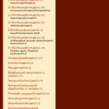
[11]
Առևտուր(կոմերցիա)
10.Տնտեսագիտություն
[44]
Շուկայաբանություն(Մարքեթինգ)
11.Տնտեսագիտություն
[21]
Ապրանքագիտություն
12.Տնտեսագիտություն
[12]
Վիճակագրություն
13Տնտեսագիտություն
[3]
Ապահովագրական գործ
14.Տնտեսագիտություն
[16]
Առժեթղթերի շուկայի վերլուծություն
կառավարում
15.Տնտեսագիտություն
[19]
Բիզնես պլան: Բիզնեսի
կառավարում
Մանկավարժություն
[157]
Երաժշտություն
[4]
Գծագրություն
[0]
Ֆիզիկական կուլտուրա և
սպորտ
[10]
Գյուղատնտեսություն
[10]
Գյուղատնտեսական
մեքենաներ և սարքեր
[0]
Բույսերի պաշպանություն
[11]
Անասնաբուծություն
[1]
Անասնաբուժություն
[0]
Գյուղատնտեսության