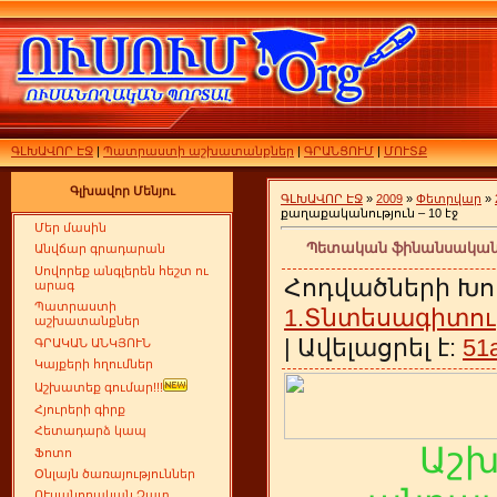
ԳԼԽԱՎՈՐ ԷՋ
|
Պատրաստի աշխատանքներ
|
ԳՐԱՆՑՈՒՄ
|
ՄՈՒՏՔ
Գլխավոր Մենյու
ԳԼԽԱՎՈՐ ԷՋ
»
2009
»
Փետրվար
»
քաղաքականություն – 10 էջ
Մեր մասին
Պետական ֆինանսական ք
Անվճար գրադարան
Սովորեք անգլերեն հեշտ ու
Հոդվածների Խո
արագ
Պատրաստի
1.Տնտեսագիտու
աշխատանքներ
| Ավելացրել է:
51
ԳՐԱԿԱՆ ԱՆԿՅՈՒՆ
Կայքերի հղումներ
Աշխատեք գումար!!!
Հյուրերի գիրք
Հետադարձ կապ
Աշ
Ֆոտո
Օնլայն ծառայություններ
ՈՒսանողական Չատ