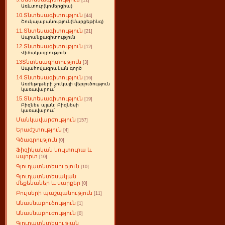
[11]
Առևտուր(կոմերցիա)
10.Տնտեսագիտություն
[44]
Շուկայաբանություն(Մարքեթինգ)
11.Տնտեսագիտություն
[21]
Ապրանքագիտություն
12.Տնտեսագիտություն
[12]
Վիճակագրություն
13Տնտեսագիտություն
[3]
Ապահովագրական գործ
14.Տնտեսագիտություն
[16]
Առժեթղթերի շուկայի վերլուծություն
կառավարում
15.Տնտեսագիտություն
[19]
Բիզնես պլան: Բիզնեսի
կառավարում
Մանկավարժություն
[157]
Երաժշտություն
[4]
Գծագրություն
[0]
Ֆիզիկական կուլտուրա և
սպորտ
[10]
Գյուղատնտեսություն
[10]
Գյուղատնտեսական
մեքենաներ և սարքեր
[0]
Բույսերի պաշպանություն
[11]
Անասնաբուծություն
[1]
Անասնաբուժություն
[0]
Գյուղատնտեսության