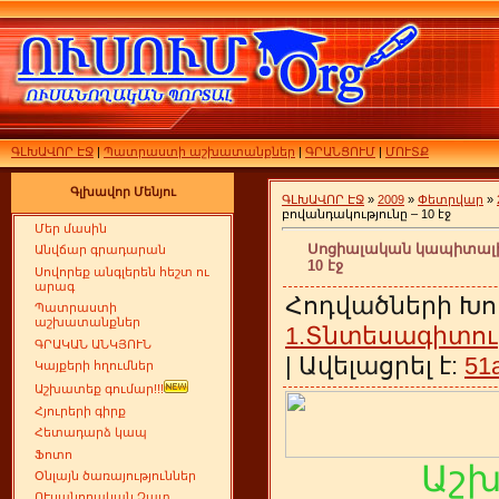
ԳԼԽԱՎՈՐ ԷՋ
|
Պատրաստի աշխատանքներ
|
ԳՐԱՆՑՈՒՄ
|
ՄՈՒՏՔ
Գլխավոր Մենյու
ԳԼԽԱՎՈՐ ԷՋ
»
2009
»
Փետրվար
»
բովանդակությունը – 10 էջ
Մեր մասին
Սոցիալական կապիտալի է
Անվճար գրադարան
10 էջ
Սովորեք անգլերեն հեշտ ու
արագ
Հոդվածների Խո
Պատրաստի
աշխատանքներ
1.Տնտեսագիտու
ԳՐԱԿԱՆ ԱՆԿՅՈՒՆ
| Ավելացրել է:
51
Կայքերի հղումներ
Աշխատեք գումար!!!
Հյուրերի գիրք
Հետադարձ կապ
Ֆոտո
Աշ
Օնլայն ծառայություններ
ՈՒսանողական Չատ