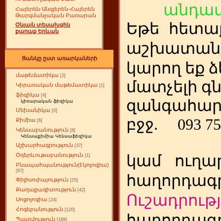
անդամ
Հայերեն-Անգլերեն-Հայերեն
Թարգմանչական Բառարան
Եթե
ետա
հ
Օնլայն տեսախցիկ
քաղաք Երևան
աշխատանք
Ցանկը ըստ առարկաների
կարող եք ձ
մաթեմատիկա
[2]
մատչելի գ
Կիրառական մաթեմատիկա
[1]
ֆիզիկա
[4]
զանգահար
կիռարական ֆիզիկա
Մեխանիկա
[0]
բջջ.
093 75
Քիմիա
[6]
Կենսաբանություն
[8]
Կենսաքիմիա Կենսաֆիզիկա
Աշխարհագրություն
[37]
Օդերևութաբանություն
կամ
ուղա
[1]
Բնապահպանություն(էկոլոգիա)
[97]
հաղորդագր
Փիլիսոփայություն
[25]
Քաղաքագիտություն
[42]
Ուշադրությ
Սոցոլոգիա
[24]
Հոգեբանություն
[120]
հաղորդագր
Պատմություն
[189]