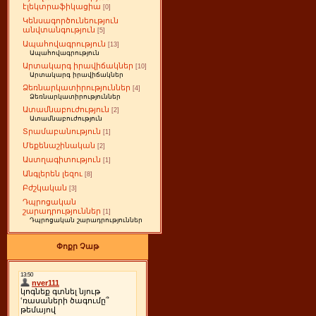
էլեկտրաֆիկացիա
[0]
Կենսագործունեություն
անվտանգություն
[5]
Ապահովագրություն
[13]
Ապահովագրություն
Արտակարգ իրավիճակներ
[10]
Արտակարգ իրավիճակներ
Ձեռնարկատիրություններ
[4]
Ձեռնարկատիրություններ
Ատամնաբուժություն
[2]
Ատամնաբուժություն
Տրամաբանություն
[1]
Մեքենաշինական
[2]
Աստղագիտություն
[1]
Անգլերեն լեզու
[8]
Բժշկական
[3]
Դպրոցական
շարադրություններ
[1]
Դպրոցական շարադրություններ
Փոքր Չաթ