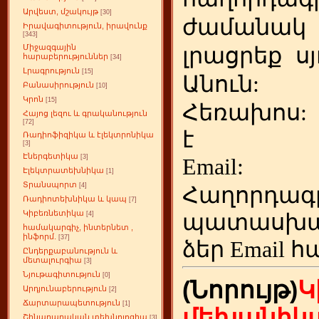
Արվեստ, մշակույթ
[30]
ժամանակ
Իրավագիտություն, իրավունք
[343]
Միջազգային
լրացրեք
ս
հարաբերություններ
[34]
Լրագրություն
[15]
Անուն:
Բանասիրություն
[10]
Կրոն
[15]
Հեռախոս
Հայոց լեզու և գրականություն
[72]
է
Ռադիոֆիզիկա և էլեկտրոնիկա
[3]
Էներգետիկա
[3]
Emai
Էլեկտրատեխնիկա
[1]
Տրանսպորտ
[4]
Հաղորդագ
Ռադիոտեխնիկա և կապ
[7]
Կիբեռնետիկա
պատասխա
[4]
համակարգիչ, ինտերնետ ,
ինֆորմ.
[37]
ձեր
Email հ
Ընդերքաբանություն և
մետալուրգիա
[3]
Նյութագիտություն
[0]
(Նորույթ)
Կ
Արդյունաբերություն
[2]
Ճարտարապետություն
[1]
մեխանիկա
Շինարարական տեխնոլոգիա
[3]