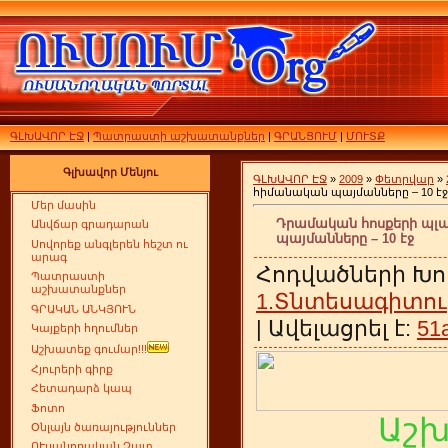
ԳԼԽԱՎՈՐ ԷՋ
|
Պատրաստի աշխատանքներ
|
ԳՐԱՆՑՈՒՄ
|
ՄՈՒՏՔ
Գլխավոր Մենյու
ԳԼԽԱՎՈՐ ԷՋ
»
2009
»
Փետրվար
»
հիմանական պայմանները – 10 էջ
Մեր մասին
Դրամական հոսքերի պլ
Անվճար գրադարան
պայմանները – 10 էջ
Սովորեք անգլերեն հեշտ ու
արագ
Հոդվածների Խո
Պատրաստի
աշխատանքներ
1.Տնտեսագիտու
ԳՐԱԿԱՆ ԱՆԿՅՈՒՆ
| Ավելացրել է:
51
Կայքերի հղումներ
Աշխատեք գումար!!!
Հյուրերի գիրք
Հետադարձ կապ
Ֆոտո
Աշ
Օնլայն ծառայություններ
ՈՒսանողական Չատ