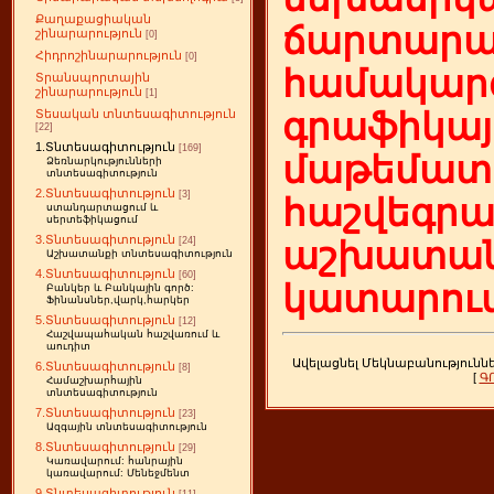
Քաղաքացիական
ճարտարա
շինարարություն
[0]
Հիդրոշինարարություն
[0]
համակարգ
Տրանսպորտային
շինարարություն
[1]
գրաֆիկայ
Տեսական տնտեսագիտություն
[22]
1.Տնտեսագիտություն
[169]
մաթեմատի
Ձեռնարկությունների
տնտեսագիտություն
2.Տնտեսագիտություն
[3]
հաշվեգր
ստանդարտացում և
սերտեֆիկացում
3.Տնտեսագիտություն
[24]
աշխատան
Աշխատանքի տնտեսագիտություն
4.Տնտեսագիտություն
[60]
կատարում
Բանկեր և Բանկային գործ:
Ֆինանսներ,վարկ,հարկեր
5.Տնտեսագիտություն
[12]
Հաշվապահական հաշվառում և
աուդիտ
Ավելացնել Մեկնաբանությունն
6.Տնտեսագիտություն
[8]
[
Գ
Համաշխարհային
տնտեսագիտություն
7.Տնտեսագիտություն
[23]
Ազգային տնտեսագիտություն
8.Տնտեսագիտություն
[29]
Կառավարում: հանրային
կառավարում: Մենեջմենտ
9.Տնտեսագիտություն