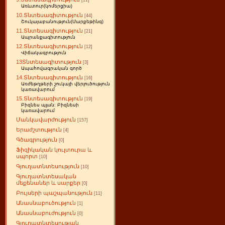
[11]
Առևտուր(կոմերցիա)
10.Տնտեսագիտություն
[44]
Շուկայաբանություն(Մարքեթինգ)
11.Տնտեսագիտություն
[21]
Ապրանքագիտություն
12.Տնտեսագիտություն
[12]
Վիճակագրություն
13Տնտեսագիտություն
[3]
Ապահովագրական գործ
14.Տնտեսագիտություն
[16]
Առժեթղթերի շուկայի վերլուծություն
կառավարում
15.Տնտեսագիտություն
[19]
Բիզնես պլան: Բիզնեսի
կառավարում
Մանկավարժություն
[157]
Երաժշտություն
[4]
Գծագրություն
[0]
Ֆիզիկական կուլտուրա և
սպորտ
[10]
Գյուղատնտեսություն
[10]
Գյուղատնտեսական
մեքենաներ և սարքեր
[0]
Բույսերի պաշպանություն
[11]
Անասնաբուծություն
[1]
Անասնաբուժություն
[0]
Գյուղատնտեսության