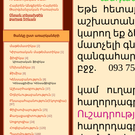
Հայերեն-Անգլերեն-Հայերեն
Եթե
ետա
հ
Թարգմանչական Բառարան
Օնլայն տեսախցիկ
աշխատանք
քաղաք Երևան
կարող եք ձ
Ցանկը ըստ առարկաների
մատչելի գ
մաթեմատիկա
[2]
Կիրառական մաթեմատիկա
[1]
զանգահար
ֆիզիկա
[4]
կիռարական ֆիզիկա
բջջ.
093 75
Մեխանիկա
[0]
Քիմիա
[6]
Կենսաբանություն
[8]
Կենսաքիմիա Կենսաֆիզիկա
կամ
ուղա
Աշխարհագրություն
[37]
Օդերևութաբանություն
[1]
հաղորդագր
Բնապահպանություն(էկոլոգիա)
[97]
Փիլիսոփայություն
[25]
Ուշադրությ
Քաղաքագիտություն
[42]
Սոցոլոգիա
[24]
հաղորդագր
Հոգեբանություն
[120]
Պատմություն
[189]