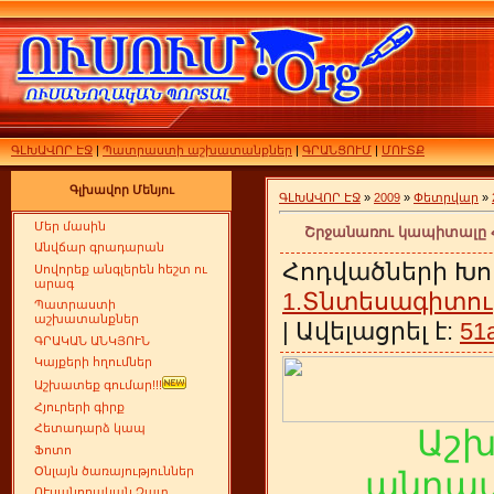
ԳԼԽԱՎՈՐ ԷՋ
|
Պատրաստի աշխատանքներ
|
ԳՐԱՆՑՈՒՄ
|
ՄՈՒՏՔ
Գլխավոր Մենյու
ԳԼԽԱՎՈՐ ԷՋ
»
2009
»
Փետրվար
»
Մեր մասին
Շրջանառու կապիտալը ՀՀ
Անվճար գրադարան
Հոդվածների Խո
Սովորեք անգլերեն հեշտ ու
արագ
1.Տնտեսագիտու
Պատրաստի
աշխատանքներ
| Ավելացրել է:
51
ԳՐԱԿԱՆ ԱՆԿՅՈՒՆ
Կայքերի հղումներ
Աշխատեք գումար!!!
Հյուրերի գիրք
Հետադարձ կապ
Աշ
Ֆոտո
Օնլայն ծառայություններ
անդամ
ՈՒսանողական Չատ