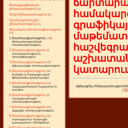
ճարտարա
Քաղաքացիական
շինարարություն
[0]
համակարգ
Հիդրոշինարարություն
[0]
Տրանսպորտային
գրաֆիկայ
շինարարություն
[1]
Տեսական տնտեսագիտություն
մաթեմատի
[22]
1.Տնտեսագիտություն
[169]
Ձեռնարկությունների
հաշվեգր
տնտեսագիտություն
2.Տնտեսագիտություն
[3]
ստանդարտացում և
աշխատան
սերտեֆիկացում
3.Տնտեսագիտություն
[24]
կատարում
Աշխատանքի տնտեսագիտություն
4.Տնտեսագիտություն
[60]
Բանկեր և Բանկային գործ:
Ֆինանսներ,վարկ,հարկեր
5.Տնտեսագիտություն
[12]
Ավելացնել Մեկնաբանությունն
Հաշվապահական հաշվառում և
[
Գ
աուդիտ
6.Տնտեսագիտություն
[8]
Համաշխարհային
տնտեսագիտություն
7.Տնտեսագիտություն
[23]
Ազգային տնտեսագիտություն
8.Տնտեսագիտություն
[29]
Կառավարում: հանրային
կառավարում: Մենեջմենտ
9.Տնտեսագիտություն