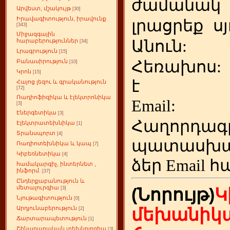
ժամանակ
Արվեստ, մշակույթ
[30]
Իրավագիտություն, իրավունք
լրացրեք
ս
[343]
Միջազգային
Անուն:
հարաբերություններ
[34]
Լրագրություն
[15]
Հեռախոս
Բանասիրություն
[10]
Կրոն
[15]
է
Հայոց լեզու և գրականություն
[72]
Ռադիոֆիզիկա և էլեկտրոնիկա
Emai
[3]
Էներգետիկա
[3]
Հաղորդագ
Էլեկտրատեխնիկա
[1]
Տրանսպորտ
[4]
պատասխա
Ռադիոտեխնիկա և կապ
[7]
Կիբեռնետիկա
[4]
ձեր
Email հ
համակարգիչ, ինտերնետ ,
ինֆորմ.
[37]
Ընդերքաբանություն և
մետալուրգիա
(Նորույթ)
Կ
[3]
Նյութագիտություն
[0]
Արդյունաբերություն
մեխանիկա
[2]
Ճարտարապետություն
[1]
Շինարարական տեխնոլոգիա
[3]