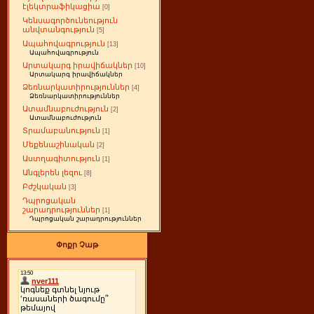
էլեկտրաֆիկացիա
[0]
Կենսագործունեություն
անվտանգություն
[5]
Ապահովագրություն
[13]
Ապահովագրություն
Արտակարգ իրավիճակներ
[10]
Արտակարգ իրավիճակներ
Ձեռնարկատիրություններ
[4]
Ձեռնարկատիրություններ
Ատամնաբուժություն
[2]
Ատամնաբուժություն
Տրամաբանություն
[1]
Մեքենաշինական
[2]
Աստղագիտություն
[1]
Անգլերեն լեզու
[8]
Բժշկական
[3]
Դպրոցական
շարադրություններ
[1]
Դպրոցական շարադրություններ
Փոքր Չաթ