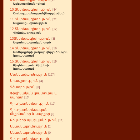
[11]
Առևտուր(կոմերցիա)
10.Տնտեսագիտություն
[44]
Շուկայաբանություն(Մարքեթինգ)
11.Տնտեսագիտություն
[21]
Ապրանքագիտություն
12.Տնտեսագիտություն
[12]
Վիճակագրություն
13Տնտեսագիտություն
[3]
Ապահովագրական գործ
14.Տնտեսագիտություն
[16]
Առժեթղթերի շուկայի վերլուծություն
կառավարում
15.Տնտեսագիտություն
[19]
Բիզնես պլան: Բիզնեսի
կառավարում
Մանկավարժություն
[157]
Երաժշտություն
[4]
Գծագրություն
[0]
Ֆիզիկական կուլտուրա և
սպորտ
[10]
Գյուղատնտեսություն
[10]
Գյուղատնտեսական
մեքենաներ և սարքեր
[0]
Բույսերի պաշպանություն
[11]
Անասնաբուծություն
[1]
Անասնաբուժություն
[0]
Գյուղատնտեսության