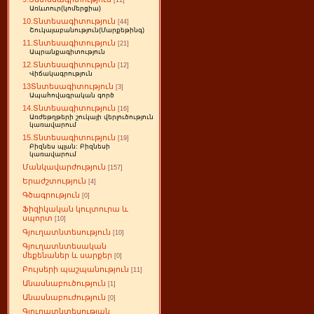
[11]
Առևտուր(կոմերցիա)
10.Տնտեսագիտություն
[44]
Շուկայաբանություն(Մարքեթինգ)
11.Տնտեսագիտություն
[21]
Ապրանքագիտություն
12.Տնտեսագիտություն
[12]
Վիճակագրություն
13Տնտեսագիտություն
[3]
Ապահովագրական գործ
14.Տնտեսագիտություն
[16]
Առժեթղթերի շուկայի վերլուծություն
կառավարում
15.Տնտեսագիտություն
[19]
Բիզնես պլան: Բիզնեսի
կառավարում
Մանկավարժություն
[157]
Երաժշտություն
[4]
Գծագրություն
[0]
Ֆիզիկական կուլտուրա և
սպորտ
[10]
Գյուղատնտեսություն
[10]
Գյուղատնտեսական
մեքենաներ և սարքեր
[0]
Բույսերի պաշպանություն
[11]
Անասնաբուծություն
[1]
Անասնաբուժություն
[0]
Գյուղատնտեսության