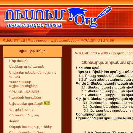
ԳԼԽԱՎՈՐ ԷՋ
|
Պատրաստի աշխատանքներ
|
ԳՐԱՆՑՈՒՄ
|
ՄՈՒՏՔ
Գլխավոր Մենյու
ԳԼԽԱՎՈՐ ԷՋ
»
2009
»
Սեպտեմբեր
Մեր մասին
Ձեռնարկատիրական ռիս
Անվճար գրադարան
Ներածություն
Գլուխ
1.
Ռիսկի
էությունը
և
տնտ
Սովորեք անգլերեն հեշտ ու
1.1.
Ռիսկը
որպես
տնտեսական
արագ
1.2 .
Ռիսկի
տնտեսագիտական
Պատրաստի
Գլուխ
2.
Ձեռնարկատիրական
ռի
աշխատանքներ
2.1.
Ձեռնարկատիրական
ռիս
2.2.
Ձեռնարկատիրական
ռիս
ԳՐԱԿԱՆ ԱՆԿՅՈՒՆ
2.3.
Ձեռնարկատիրական
ռիս
Կայքերի հղումներ
Գլուխ
3.
Ձեռնարկատիրական
ռի
3.1.
Ձեռնարկատիրական
ռի
Աշխատեք գումար!!!
3.2.
Ձեռնարկատիրական
ռի
Հյուրերի գիրք
3.3
Ձեռնարկատիրական
ռի
Եզրակացություն
Հետադարձ կապ
Օգտագործված
գրականության
Ֆոտո
Օնլայն ծառայություններ
А
А
Гвозденко
Основы
стра
ՈՒսանողական Չատ
.
.
. “