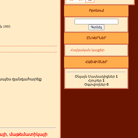
Որոնում
ն
1995
ԸՆԿԵՐՆԵՐ
Հայկական կայքեր
ՀԱՇՎԻՉՆԵՐ
Օնլայն Մասնակիցներ
1
րզապես զանգահարեք
Հյուրեր
1
Օգտվողներ
0
յի, մաթեմատիկայի