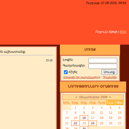
Ուրբաթ, 07.08.2026, 09:54
Ողջույն
Հյուր
|
RSS
ՄՈՒՏՔ
յին աշխատանք:
Լոգին:
15:16
Գաղտնագիր:
Հիշել
Մոռացել եք գաղտնագիրը
·
Գրանվցել
ՆՈՐՈՒԹՅՈՒՆՆԵՐԻ ՕՐԱՑՈՒՅՑ
«
Սեպտեմբեր 2009
»
Երկ.
Երք.
Չրք.
Հնգ.
Ուրբ
Շբթ.
Կիր.
1
2
3
4
5
6
7
8
9
10
11
12
13
14
15
16
17
18
19
20
21
22
23
24
25
26
27
28
29
30