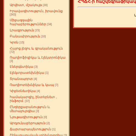
ՀՊՃՀ-ի հաշվեգրաֆիկա
Արվեստ, մշակույթ
[30]
Իրավագիտություն, իրավունք
[343]
Միջազգային
հարաբերություններ
[34]
Լրագրություն
[15]
Բանասիրություն
[10]
Կրոն
[15]
Հայոց լեզու և գրականություն
[72]
Ռադիոֆիզիկա և էլեկտրոնիկա
[3]
Էներգետիկա
[3]
Էլեկտրատեխնիկա
[1]
Տրանսպորտ
[4]
Ռադիոտեխնիկա և կապ
[7]
Կիբեռնետիկա
[4]
համակարգիչ, ինտերնետ ,
ինֆորմ.
[37]
Ընդերքաբանություն և
մետալուրգիա
[3]
Նյութագիտություն
[0]
Արդյունաբերություն
[2]
Ճարտարապետություն
[1]
Շինարարական տեխնոլոգիա
[3]