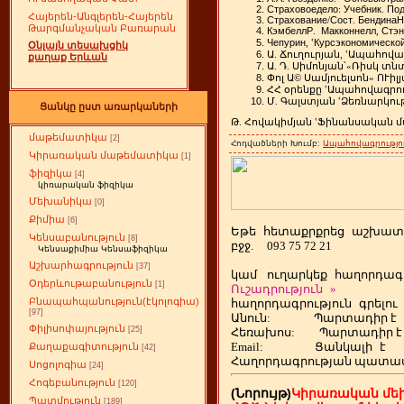
Страховое
дело
Учебник
По
:
.
Հայերեն-Անգլերեն-Հայերեն
Страхование
Сост
Бендина
Н
/
.
Թարգմանչական Բառարան
Кэмбелл
Р
Макконнелл
Стэн
.
,
Чепурин
Курс
экономическо
,
ՙ
Օնլայն տեսախցիկ
Ա
.
Ճուղուրյան
,
ՙԱպահով
քաղաք Երևան
Ա
.
Դ
.
Սիմոնյան՝
«
Ռիսկ
տն
Փոլ
Ա
©
Սամյուելսոն
«
ՈՒիլ
ՀՀ
օրենքը
ՙԱպահովագրո
Մ
.
Գալստյան
ՙՁեռնարկու
Ցանկը ըստ առարկաների
Թ
.
Հովակիմյան
ՙՖինանսական
մ
մաթեմատիկա
[2]
Հոդվածների Խումբ:
Ապահովագրությո
Կիրառական մաթեմատիկա
[1]
ֆիզիկա
[4]
կիռարական ֆիզիկա
Մեխանիկա
[0]
Քիմիա
[6]
Եթե
ետաքրքրեց
աշխատ
հ
Կենսաբանություն
[8]
բջջ.
093 75 72 21
Կենսաքիմիա Կենսաֆիզիկա
Աշխարհագրություն
[37]
կամ
ուղարկեք
հաղորդագր
Օդերևութաբանություն
[1]
Ուշադրություն
»
Բնապահպանություն(էկոլոգիա)
հաղորդագրություն
գրելու
[97]
Անուն:
Պարտադիր է
Փիլիսոփայություն
[25]
Հեռախոս
:
Պարտադիր է
Email:
Ցանկալի
է
Քաղաքագիտություն
[42]
Հաղորդագրության պատա
Սոցոլոգիա
[24]
Հոգեբանություն
[120]
(Նորույթ)
Կիրառական մե
Պատմություն
[189]