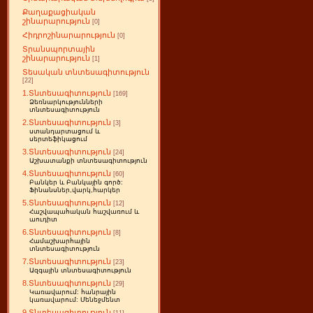
Քաղաքացիական
շինարարություն
[0]
Հիդրոշինարարություն
[0]
Տրանսպորտային
շինարարություն
[1]
Տեսական տնտեսագիտություն
[22]
1.Տնտեսագիտություն
[169]
Ձեռնարկությունների
տնտեսագիտություն
2.Տնտեսագիտություն
[3]
ստանդարտացում և
սերտեֆիկացում
3.Տնտեսագիտություն
[24]
Աշխատանքի տնտեսագիտություն
4.Տնտեսագիտություն
[60]
Բանկեր և Բանկային գործ:
Ֆինանսներ,վարկ,հարկեր
5.Տնտեսագիտություն
[12]
Հաշվապահական հաշվառում և
աուդիտ
6.Տնտեսագիտություն
[8]
Համաշխարհային
տնտեսագիտություն
7.Տնտեսագիտություն
[23]
Ազգային տնտեսագիտություն
8.Տնտեսագիտություն
[29]
Կառավարում: հանրային
կառավարում: Մենեջմենտ
9.Տնտեսագիտություն