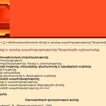
»
22
» Ձեռնարկատիրական ռիսկը և դրանց ապահովագրությունը:Դիպլոմա
կը և դրանց ապահովագրությունը:Դիպլոմային աշխատանք:
եսագիտական
բովանդակությունը
հասկացություն
բովանդակությունը
:
Ռիսկը
և
անորոշությունը
սկի
էությունը
,
տեսակները
,
գնահատումը
և
նվազեցման
ուղիները
կի
էությունը
կի
տեսակները
կի
գնահատումը
և
մեղմացման
ուղիները
սկերի
ապահովագրությունը
սկը
և
ապահովագրությունը
սկերի
ապահովագրության
միջազգային
փորձը
սկերի
ապահովագրությունը
ՀՀ
-
ում
ցանկ
Օգտագործված
գրականության
ցանկը
хования
М
Финансы
и
статистика
г
”
,
., “
”
, 1998
.