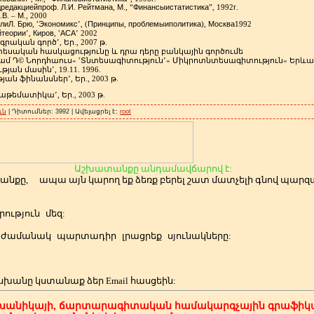
д
редакцией
проф
Л
И
Рейтмана
М
Финансы
и
статистика
г
.
.
.
,
., “
”
, 1992
.
В
М
.
. –
., 2000
ли
Л
Брю
Экономикс
Принципы
проблемы
и
политика
Москва
.
,
ՙ
՚
, (
,
),
1992
й
теории
Киров
АСА
՚
,
,
ՙ
՚
2002
ագրական
գործ՚
,
Եր
., 2007
թ
.
տեսական
հասկացությունը
և
դրա
դերը
բանկային
գործումե
յամ
Դ
©
Նորդհաուս
«
ՙՏնտեսագիտություն՚
«
Միկրոտնտեսագիտություն
«
Երևա
ւթյան
մասին՚
, 19.11. 1996.
թյան
ֆինանսներ՚
,
Եր
., 2
003
թ
.
աթեմատիկա՚
,
Եր
., 2003
թ
.
ւն
| Դիտումներ: 3992 | Ավելացրել է:
root
Աշխատանքը անդամավճարով է:
անքը,
ապա այն կարող եք ձեռք բերել շատ մատչելի գնով պա
ություն
մեզ:
ժամանակ
պարտադիր
լրացրեք
սյունակները:
սխանը կստանաք ձեր
Email հասցեին:
խանիկայի, ճարտարագիտական համակարգչային գրաֆիկա