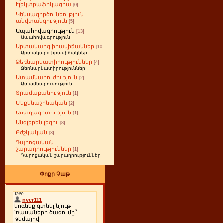
էլեկտրաֆիկացիա
[0]
Կենսագործունեություն
անվտանգություն
[5]
Ապահովագրություն
[13]
Ապահովագրություն
Արտակարգ իրավիճակներ
[10]
Արտակարգ իրավիճակներ
Ձեռնարկատիրություններ
[4]
Ձեռնարկատիրություններ
Ատամնաբուժություն
[2]
Ատամնաբուժություն
Տրամաբանություն
[1]
Մեքենաշինական
[2]
Աստղագիտություն
[1]
Անգլերեն լեզու
[8]
Բժշկական
[3]
Դպրոցական
շարադրություններ
[1]
Դպրոցական շարադրություններ
Փոքր Չաթ