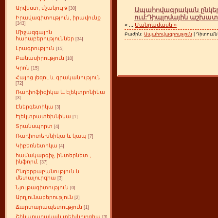
Արվեստ, մշակույթ
[30]
Ապահովագրական ընկերո
ում:Դիպլոմային աշխատ
Իրավագիտություն, իրավունք
[343]
<
...
Մանրամասն »
Միջազգային
Բաժին:
Ապահովագրություն
| Դիտումն
հարաբերություններ
[34]
Լրագրություն
[15]
Բանասիրություն
[10]
Կրոն
[15]
Հայոց լեզու և գրականություն
[72]
Ռադիոֆիզիկա և էլեկտրոնիկա
[3]
Էներգետիկա
[3]
Էլեկտրատեխնիկա
[1]
Տրանսպորտ
[4]
Ռադիոտեխնիկա և կապ
[7]
Կիբեռնետիկա
[4]
համակարգիչ, ինտերնետ ,
ինֆորմ.
[37]
Ընդերքաբանություն և
մետալուրգիա
[3]
Նյութագիտություն
[0]
Արդյունաբերություն
[2]
Ճարտարապետություն
[1]
Շինարարական տեխնոլոգիա
[3]