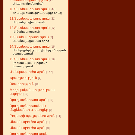
[11]
Առևտուր(կոմերցիա)
10.Տնտեսագիտություն
[44]
Շուկայաբանություն(Մարքեթինգ)
11.Տնտեսագիտություն
[21]
Ապրանքագիտություն
12.Տնտեսագիտություն
[12]
Վիճակագրություն
13Տնտեսագիտություն
[3]
Ապահովագրական գործ
14.Տնտեսագիտություն
[16]
Առժեթղթերի շուկայի վերլուծություն
կառավարում
15.Տնտեսագիտություն
[19]
Բիզնես պլան: Բիզնեսի
կառավարում
Մանկավարժություն
[157]
Երաժշտություն
[4]
Գծագրություն
[0]
Ֆիզիկական կուլտուրա և
սպորտ
[10]
Գյուղատնտեսություն
[10]
Գյուղատնտեսական
մեքենաներ և սարքեր
[0]
Բույսերի պաշպանություն
[11]
Անասնաբուծություն
[1]
Անասնաբուժություն
[0]
Գյուղատնտեսության