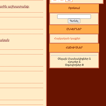
մային աշխատանք:
Որոնում
ԸՆԿԵՐՆԵՐ
Հայկական կայքեր
տական
ՀԱՇՎԻՉՆԵՐ
Օնլայն Մասնակիցներ
1
Հյուրեր
1
Օգտվողներ
0