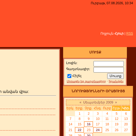
Ուրբաթ, 07.08.2026, 10:34
Ողջույն
Հյուր
|
RSS
ՄՈՒՏՔ
Լոգին:
Գաղտնագիր:
Հիշել
Մոռացել եք գաղտնագիրը
·
Գրանվցել
ի անվան վրա:
ՆՈՐՈՒԹՅՈՒՆՆԵՐԻ ՕՐԱՑՈՒՅՑ
«
Սեպտեմբեր 2009
»
Երկ.
Երք.
Չրք.
Հնգ.
Ուրբ
Շբթ.
Կիր.
1
2
3
4
5
6
7
8
9
10
11
12
13
14
15
16
17
18
19
20
21
22
23
24
25
26
27
28
29
30