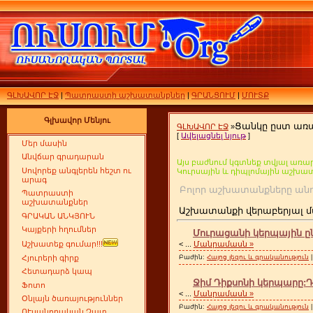
ԳԼԽԱՎՈՐ ԷՋ
|
Պատրաստի աշխատանքներ
|
ԳՐԱՆՑՈՒՄ
|
ՄՈՒՏՔ
Գլխավոր Մենյու
Ցանկը ըստ առ
ԳԼԽԱՎՈՐ ԷՋ
»
[
Ավելացնել նյութ
]
Մեր մասին
Անվճար գրադարան
Այս բաժնում կգտնեք տվյալ առար
Սովորեք անգլերեն հեշտ ու
Կուրսային և դիպլոմային աշխա
արագ
Բոլոր աշխատանքները
Պատրաստի
աշխատանքներ
Աշխատանքի վերաբերյալ մ
ԳՐԱԿԱՆ ԱՆԿՅՈՒՆ
Կայքերի հղումներ
Մուրացանի կերպային ը
<
...
Մանրամասն »
Աշխատեք գումար!!!
Բաժին:
Հայոց լեզու և գրականություն
|
Հյուրերի գիրք
Հետադարձ կապ
Ջիմ Դիքսոնի կերպարը:
Ֆոտո
<
...
Մանրամասն »
Օնլայն ծառայություններ
Բաժին:
Հայոց լեզու և գրականություն
|
ՈՒսանողական Չատ