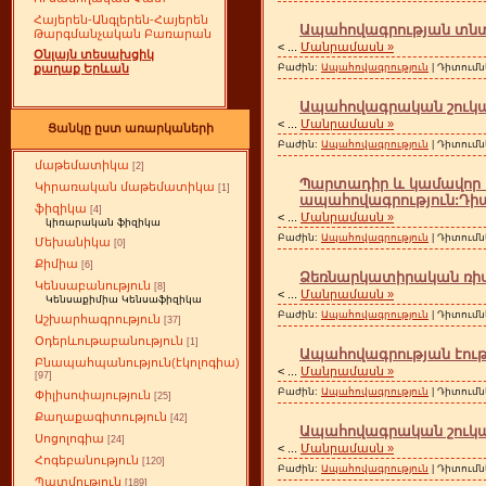
Հայերեն-Անգլերեն-Հայերեն
Ապահովագրության տնտ
Թարգմանչական Բառարան
<
...
Մանրամասն »
Օնլայն տեսախցիկ
Բաժին:
Ապահովագրություն
| Դիտումն
քաղաք Երևան
Ապահովագրական շուկայ
<
...
Մանրամասն »
Ցանկը ըստ առարկաների
Բաժին:
Ապահովագրություն
| Դիտումն
մաթեմատիկա
[2]
Պարտադիր և կամավոր 
Կիրառական մաթեմատիկա
[1]
ապահովագրություն:Դի
ֆիզիկա
[4]
<
...
Մանրամասն »
կիռարական ֆիզիկա
Բաժին:
Ապահովագրություն
| Դիտումն
Մեխանիկա
[0]
Քիմիա
[6]
Ձեռնարկատիրական ռիս
Կենսաբանություն
[8]
<
...
Մանրամասն »
Կենսաքիմիա Կենսաֆիզիկա
Բաժին:
Ապահովագրություն
| Դիտումն
Աշխարհագրություն
[37]
Օդերևութաբանություն
[1]
Ապահովագրության էութ
Բնապահպանություն(էկոլոգիա)
<
...
Մանրամասն »
[97]
Բաժին:
Ապահովագրություն
| Դիտումն
Փիլիսոփայություն
[25]
Քաղաքագիտություն
[42]
Ապահովագրական շուկա
Սոցոլոգիա
[24]
<
...
Մանրամասն »
Հոգեբանություն
[120]
Բաժին:
Ապահովագրություն
| Դիտումն
Պատմություն
[189]