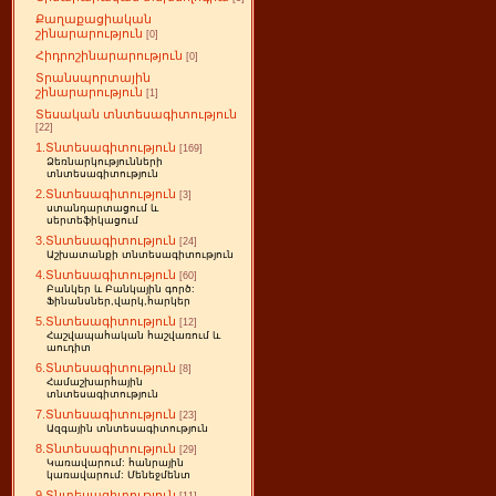
Քաղաքացիական
շինարարություն
[0]
Հիդրոշինարարություն
[0]
Տրանսպորտային
շինարարություն
[1]
Տեսական տնտեսագիտություն
[22]
1.Տնտեսագիտություն
[169]
Ձեռնարկությունների
տնտեսագիտություն
2.Տնտեսագիտություն
[3]
ստանդարտացում և
սերտեֆիկացում
3.Տնտեսագիտություն
[24]
Աշխատանքի տնտեսագիտություն
4.Տնտեսագիտություն
[60]
Բանկեր և Բանկային գործ:
Ֆինանսներ,վարկ,հարկեր
5.Տնտեսագիտություն
[12]
Հաշվապահական հաշվառում և
աուդիտ
6.Տնտեսագիտություն
[8]
Համաշխարհային
տնտեսագիտություն
7.Տնտեսագիտություն
[23]
Ազգային տնտեսագիտություն
8.Տնտեսագիտություն
[29]
Կառավարում: հանրային
կառավարում: Մենեջմենտ
9.Տնտեսագիտություն