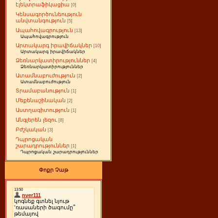
էլեկտրաֆիկացիա
[0]
Կենսագործունեություն
անվտանգություն
[5]
Ապահովագրություն
[13]
Ապահովագրություն
Արտակարգ իրավիճակներ
[10]
Արտակարգ իրավիճակներ
Ձեռնարկատիրություններ
[4]
Ձեռնարկատիրություններ
Ատամնաբուժություն
[2]
Ատամնաբուժություն
Տրամաբանություն
[1]
Մեքենաշինական
[2]
Աստղագիտություն
[1]
Անգլերեն լեզու
[8]
Բժշկական
[3]
Դպրոցական
շարադրություններ
[1]
Դպրոցական շարադրություններ
Փոքր Չաթ