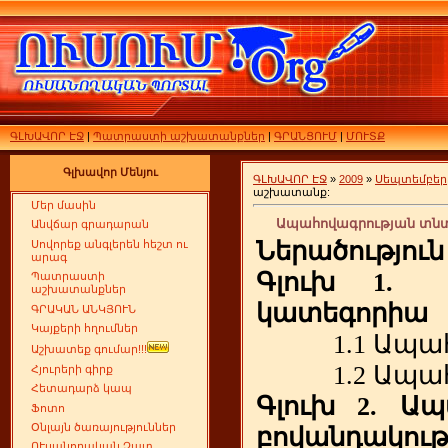
ԳԼԽԱՎՈՐ ԷՋ
|
Պատրաստի աշխատանքներ
|
ԳՐԱՆՑՈՒՄ
|
ՄՈՒՏՔ
Գլխավոր Մենյու
ԳԼԽԱՎՈՐ ԷՋ
»
2009
»
Սեպտեմբեր
աշխատանք:
Մեր մասին
Ապահովագրության տնտ
Անվճար գրադարան
Ներածություն
Սովորեք անգլերեն հեշտ ու
արագ
Գլուխ
1.
Պատրաստի
աշխատանքներ
կատեգորիա
ԳՐԱԿԱՆ ԱՆԿՅՈՒՆ
Կայքերի հղումներ
1.1
Ապահ
Աշխատեք գումար!!!
1.2
Ապահ
Հյուրերի գիրք
Հետադարձ կապ
Գլուխ
2.
Ապ
Ֆոտո
Օնլայն ծառայություններ
բովանդակութ
ՈՒսանողական Չատ