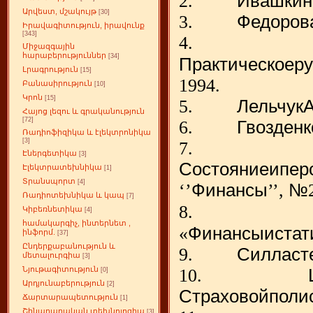
2.
Ивашкин
Արվեստ, մշակույթ
[30]
3.
Федоров
Իրավագիտություն, իրավունք
[343]
4.
Միջազգային
հարաբերություններ
[34]
Практическое
ру
Լրագրություն
[15]
1994.
Բանասիրություն
[10]
Կրոն
[15]
5.
Лельчук
Հայոց լեզու և գրականություն
[72]
6.
Гвозденк
Ռադիոֆիզիկա և էլեկտրոնիկա
[3]
7.
Էներգետիկա
[3]
Состояние
и
пер
Էլեկտրատեխնիկա
[1]
Տրանսպորտ
[4]
‘’
Финансы
’’
,
№
Ռադիոտեխնիկա և կապ
[7]
8.
Կիբեռնետիկա
[4]
համակարգիչ, ինտերնետ ,
«
Финансы
и
стат
ինֆորմ.
[37]
Ընդերքաբանություն և
9.
Силласт
մետալուրգիա
[3]
Նյութագիտություն
10.
[0]
Արդյունաբերություն
[2]
Страховой
поли
Ճարտարապետություն
[1]
Շինարարական տեխնոլոգիա
[3]