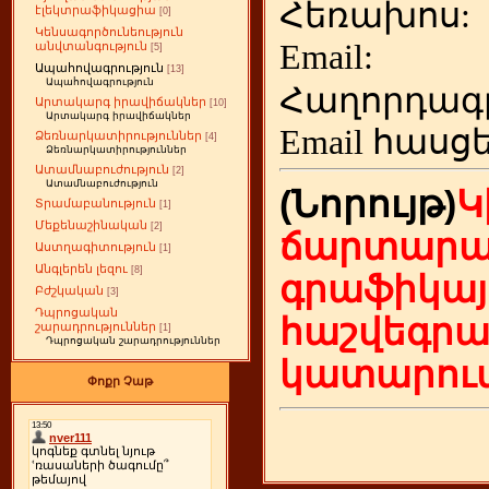
Հեռախոս
էլեկտրաֆիկացիա
[0]
Կենսագործունեություն
Emai
անվտանգություն
[5]
Ապահովագրություն
[13]
Ապահովագրություն
Հաղորդագ
Արտակարգ իրավիճակներ
[10]
Արտակարգ իրավիճակներ
Email հասց
Ձեռնարկատիրություններ
[4]
Ձեռնարկատիրություններ
Ատամնաբուժություն
[2]
Ատամնաբուժություն
(Նորույթ)
Կ
Տրամաբանություն
[1]
Մեքենաշինական
[2]
ճարտարա
Աստղագիտություն
[1]
Անգլերեն լեզու
[8]
գրաֆիկայ
Բժշկական
[3]
Դպրոցական
հաշվեգր
շարադրություններ
[1]
Դպրոցական շարադրություններ
կատարում
Փոքր Չաթ