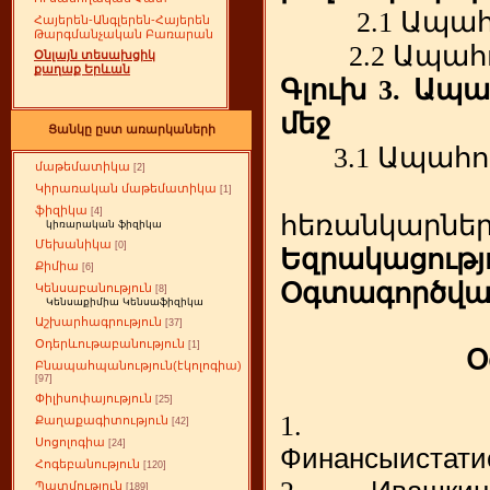
2.1
Ապահ
Հայերեն-Անգլերեն-Հայերեն
Թարգմանչական Բառարան
2.2
Ապահ
Օնլայն տեսախցիկ
քաղաք Երևան
Գլուխ
3.
Ապա
մեջ
Ցանկը ըստ առարկաների
3.1
Ապահո
մաթեմատիկա
[2]
Կիրառական մաթեմատիկա
[1]
ֆիզիկա
[4]
հեռանկարնե
կիռարական ֆիզիկա
Մեխանիկա
[0]
Եզրակացությ
Քիմիա
[6]
Օգտագործվա
Կենսաբանություն
[8]
Կենսաքիմիա Կենսաֆիզիկա
Աշխարհագրություն
[37]
Օդերևութաբանություն
[1]
Օ
Բնապահպանություն(էկոլոգիա)
[97]
Փիլիսոփայություն
[25]
1.
Քաղաքագիտություն
[42]
Սոցոլոգիա
[24]
Финансы
и
стати
Հոգեբանություն
[120]
Պատմություն
[189]