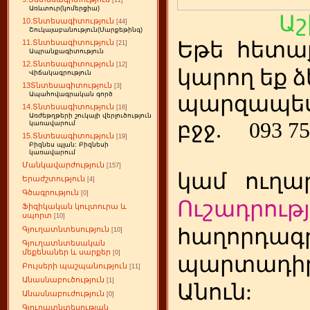
[11]
Առևտուր(կոմերցիա)
Աշ
10.Տնտեսագիտություն
[44]
Շուկայաբանություն(Մարքեթինգ)
Եթե
ետա
11.Տնտեսագիտություն
հ
[21]
Ապրանքագիտություն
12.Տնտեսագիտություն
[12]
կարող եք ձ
Վիճակագրություն
13Տնտեսագիտություն
[3]
Ապահովագրական գործ
պարզապես
14.Տնտեսագիտություն
[16]
Առժեթղթերի շուկայի վերլուծություն
բջջ.
093 75
կառավարում
15.Տնտեսագիտություն
[19]
Բիզնես պլան: Բիզնեսի
կառավարում
Մանկավարժություն
[157]
կամ
ուղա
Երաժշտություն
[4]
Գծագրություն
[0]
Ուշադրությ
Ֆիզիկական կուլտուրա և
սպորտ
[10]
հաղորդագր
Գյուղատնտեսություն
[10]
Գյուղատնտեսական
մեքենաներ և սարքեր
[0]
պարտադի
Բույսերի պաշպանություն
[11]
Անասնաբուծություն
[1]
Անուն:
Անասնաբուժություն
[0]
Գյուղատնտեսության