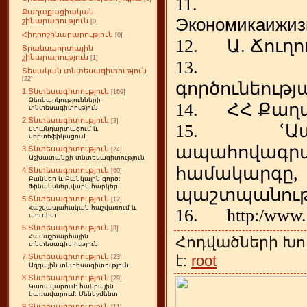
11.
Քաղաքացիական
Экономика
и
жиз
շինարարություն
[0]
Հիդրոշինարարություն
[0]
12.
Ա
.
Ճուղո
Տրանսպորտային
շինարարություն
[1]
13.
Տեսական տնտեսագիտություն
[22]
գործունեությ
1.Տնտեսագիտություն
[169]
Ձեռնարկությունների
14.
ՀՀ
Քաղ
տնտեսագիտություն
2.Տնտեսագիտություն
[3]
15.
ՙԱ
ստանդարտացում և
սերտեֆիկացում
ապահովագր
3.Տնտեսագիտություն
[24]
Աշխատանքի տնտեսագիտություն
համակարգը
4.Տնտեսագիտություն
[60]
Բանկեր և Բանկային գործ:
Ֆինանսներ,վարկ,հարկեր
պաշտպանութ
5.Տնտեսագիտություն
[12]
Հաշվապահական հաշվառում և
16.
http:/www
աուդիտ
6.Տնտեսագիտություն
[8]
Համաշխարհային
Հոդվածների Խո
տնտեսագիտություն
է:
root
7.Տնտեսագիտություն
[23]
Ազգային տնտեսագիտություն
8.Տնտեսագիտություն
[29]
Կառավարում: հանրային
կառավարում: Մենեջմենտ
9.Տնտեսագիտություն