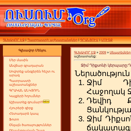
ԳԼԽԱՎՈՐ ԷՋ
|
Պատրաստի աշխատանքներ
|
ԳՐԱՆՑՈՒՄ
|
ՄՈՒՏՔ
Գլխավոր Մենյու
ԳԼԽԱՎՈՐ ԷՋ
»
2009
»
Սեպտեմբեր
աշխատանք:
Մեր մասին
Ջիմ Դիքսոնի կերպարը:
Անվճար գրադարան
Ներածություն
Սովորեք անգլերեն հեշտ ու
արագ
Ջիմ
Դ
Պատրաստի
աշխատանքներ
Հաջողակ
ԳՐԱԿԱՆ ԱՆԿՅՈՒՆ
Կայքերի հղումներ
Դեվիդ
Աշխատեք գումար!!!
Ցանկությ
Հյուրերի գիրք
Հետադարձ կապ
Ջիմ
Դիքսո
Ֆոտո
Օնլայն ծառայություններ
ճակատագ
ՈՒսանողական Չատ