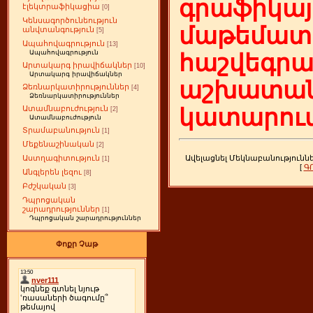
գրաֆիկայ
էլեկտրաֆիկացիա
[0]
Կենսագործունեություն
մաթեմատի
անվտանգություն
[5]
Ապահովագրություն
[13]
Ապահովագրություն
հաշվեգր
Արտակարգ իրավիճակներ
[10]
Արտակարգ իրավիճակներ
աշխատան
Ձեռնարկատիրություններ
[4]
Ձեռնարկատիրություններ
Ատամնաբուժություն
կատարում
[2]
Ատամնաբուժություն
Տրամաբանություն
[1]
Մեքենաշինական
[2]
Ավելացնել Մեկնաբանությունն
Աստղագիտություն
[1]
[
Գ
Անգլերեն լեզու
[8]
Բժշկական
[3]
Դպրոցական
շարադրություններ
[1]
Դպրոցական շարադրություններ
Փոքր Չաթ