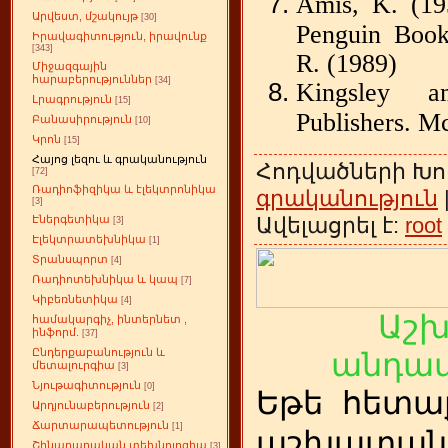
Amis, K. (19
Արվեստ, մշակույթ
[30]
Penguin Book
Իրավագիտություն, իրավունք
[343]
R. (1989)
Միջազգային
հարաբերություններ
[34]
Kingsley 
Լրագրություն
[15]
Publishers. M
Բանասիրություն
[10]
Կրոն
[15]
Հայոց լեզու և գրականություն
Հոդվածների Խո
[72]
Ռադիոֆիզիկա և էլեկտրոնիկա
գրականություն
[3]
Ավելացրել է:
root
Էներգետիկա
[3]
Էլեկտրատեխնիկա
[1]
Տրանսպորտ
[4]
Ռադիոտեխնիկա և կապ
[7]
Կիբեռնետիկա
[4]
Աշ
համակարգիչ, ինտերնետ ,
ինֆորմ.
[37]
Ընդերքաբանություն և
անդամ
մետալուրգիա
[3]
Նյութագիտություն
[0]
Եթե
ետա
հ
Արդյունաբերություն
[2]
Ճարտարապետություն
[1]
աշխատանք
Շինարարական տեխնոլոգիա
[3]