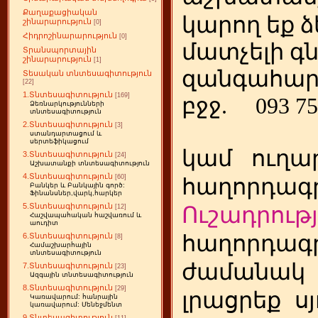
Քաղաքացիական
կարող եք ձ
շինարարություն
[0]
Հիդրոշինարարություն
[0]
մատչելի գ
Տրանսպորտային
շինարարություն
[1]
զանգահար
Տեսական տնտեսագիտություն
[22]
1.Տնտեսագիտություն
[169]
բջջ.
093 75
Ձեռնարկությունների
տնտեսագիտություն
2.Տնտեսագիտություն
[3]
ստանդարտացում և
սերտեֆիկացում
կամ
ուղա
3.Տնտեսագիտություն
[24]
Աշխատանքի տնտեսագիտություն
4.Տնտեսագիտություն
[60]
հաղորդագր
Բանկեր և Բանկային գործ:
Ֆինանսներ,վարկ,հարկեր
5.Տնտեսագիտություն
Ուշադրությ
[12]
Հաշվապահական հաշվառում և
աուդիտ
հաղորդագր
6.Տնտեսագիտություն
[8]
Համաշխարհային
տնտեսագիտություն
ժամանակ
7.Տնտեսագիտություն
[23]
Ազգային տնտեսագիտություն
8.Տնտեսագիտություն
[29]
լրացրեք
ս
Կառավարում: հանրային
կառավարում: Մենեջմենտ
9.Տնտեսագիտություն