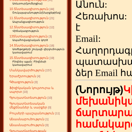
[11]
Անուն:
Առևտուր(կոմերցիա)
10.Տնտեսագիտություն
[44]
Հեռախոս
Շուկայաբանություն(Մարքեթինգ)
11.Տնտեսագիտություն
[21]
Ապրանքագիտություն
է
12.Տնտեսագիտություն
[12]
Վիճակագրություն
Emai
13Տնտեսագիտություն
[3]
Ապահովագրական գործ
14.Տնտեսագիտություն
[16]
Հաղորդագ
Առժեթղթերի շուկայի վերլուծություն
կառավարում
15.Տնտեսագիտություն
պատասխա
[19]
Բիզնես պլան: Բիզնեսի
կառավարում
ձեր
Email հ
Մանկավարժություն
[157]
Երաժշտություն
[4]
Գծագրություն
[0]
(Նորույթ)
Կ
Ֆիզիկական կուլտուրա և
սպորտ
[10]
մեխանիկա
Գյուղատնտեսություն
[10]
Գյուղատնտեսական
մեքենաներ և սարքեր
[0]
ճարտարա
Բույսերի պաշպանություն
[11]
Անասնաբուծություն
[1]
համակարգ
Անասնաբուժություն
[0]
Գյուղատնտեսության