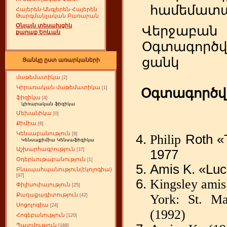
համեմատ
Հայերեն-Անգլերեն-Հայերեն
Թարգմանչական Բառարան
Օնլայն տեսախցիկ
Վերջաբան
քաղաք Երևան
Օգտագործ
ցանկ
Ցանկը ըստ առարկաների
մաթեմատիկա
[2]
Կիրառական մաթեմատիկա
[1]
Օգտագործ
ֆիզիկա
[4]
կիռարական ֆիզիկա
Մեխանիկա
[0]
Քիմիա
[6]
Կենսաբանություն
[8]
Philip
Roth «T
Կենսաքիմիա Կենսաֆիզիկա
Աշխարհագրություն
[37]
1977
Օդերևութաբանություն
[1]
Amis K. «Lu
Բնապահպանություն(էկոլոգիա)
[97]
Kingsley amis:
Փիլիսոփայություն
[25]
Քաղաքագիտություն
York
:
St. Ma
[42]
Սոցոլոգիա
[24]
(1992)
Հոգեբանություն
[120]
Պատմություն
[189]