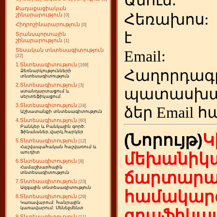
Անուն:
Քաղաքացիական
Հեռախոս
շինարարություն
[0]
Հիդրոշինարարություն
[0]
է
Տրանսպորտային
շինարարություն
[1]
Տեսական տնտեսագիտություն
Emai
[22]
1.Տնտեսագիտություն
[169]
Հաղորդագ
Ձեռնարկությունների
տնտեսագիտություն
2.Տնտեսագիտություն
[3]
պատասխա
ստանդարտացում և
սերտեֆիկացում
3.Տնտեսագիտություն
[24]
ձեր
Email հ
Աշխատանքի տնտեսագիտություն
4.Տնտեսագիտություն
[60]
Բանկեր և Բանկային գործ:
Ֆինանսներ,վարկ,հարկեր
(Նորույթ)
Կ
5.Տնտեսագիտություն
[12]
Հաշվապահական հաշվառում և
աուդիտ
մեխանիկա
6.Տնտեսագիտություն
[8]
Համաշխարհային
ճարտարա
տնտեսագիտություն
7.Տնտեսագիտություն
[23]
Ազգային տնտեսագիտություն
համակարգ
8.Տնտեսագիտություն
[29]
Կառավարում: հանրային
կառավարում: Մենեջմենտ
գրաֆիկայ
9.Տնտեսագիտություն