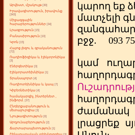
կարող եք ձ
Արվեստ, մշակույթ
[30]
Իրավագիտություն, իրավունք
մատչելի գ
[343]
Միջազգային
հարաբերություններ
[34]
զանգահար
Լրագրություն
[15]
Բանասիրություն
[10]
բջջ.
093 75
Կրոն
[15]
Հայոց լեզու և գրականություն
[72]
Ռադիոֆիզիկա և էլեկտրոնիկա
կամ
ուղա
[3]
Էներգետիկա
[3]
հաղորդագր
Էլեկտրատեխնիկա
[1]
Տրանսպորտ
[4]
Ուշադրությ
Ռադիոտեխնիկա և կապ
[7]
Կիբեռնետիկա
[4]
հաղորդագր
համակարգիչ, ինտերնետ ,
ինֆորմ.
[37]
Ընդերքաբանություն և
ժամանակ
մետալուրգիա
[3]
Նյութագիտություն
[0]
լրացրեք
ս
Արդյունաբերություն
[2]
Ճարտարապետություն
[1]
Շինարարական տեխնոլոգիա
[3]