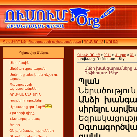
ԳԼԽԱՎՈՐ ԷՋ
|
Պատրաստի աշխատանքներ
|
ԳՐԱՆՑՈՒՄ
|
ՄՈՒՏՔ
Գլխավոր Մենյու
ԳԼԽԱՎՈՐ ԷՋ
»
2011
»
Մարտ
»
31
»
արվեստը: Ռեֆերատ: 15էջ:
Մեր մասին
Անձի խանգարումները և 
Անվճար գրադարան
Ռեֆերատ: 15էջ:
Սովորեք անգլերեն հեշտ ու
արագ
Պլան
Պատրաստի
Ներածություն
աշխատանքներ
ԳՐԱԿԱՆ ԱՆԿՅՈՒՆ
Անձի խանգար
Կայքերի հղումներ
սիրելու արվե
Աշխատեք գումար!!!
Հյուրերի գիրք
Եզրակացությ
Հետադարձ կապ
Ֆոտո
Օգտագործվ
Օնլայն ծառայություններ
ցանկ
ՈՒսանողական Չատ