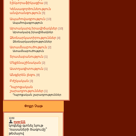
էլեկտրաֆիկացիա
[0]
Կենսագործունեություն
անվտանգություն
[5]
Ապահովագրություն
[13]
Ապահովագրություն
Արտակարգ իրավիճակներ
[10]
Արտակարգ իրավիճակներ
Ձեռնարկատիրություններ
[4]
Ձեռնարկատիրություններ
Ատամնաբուժություն
[2]
Ատամնաբուժություն
Տրամաբանություն
[1]
Մեքենաշինական
[2]
Աստղագիտություն
[1]
Անգլերեն լեզու
[8]
Բժշկական
[3]
Դպրոցական
շարադրություններ
[1]
Դպրոցական շարադրություններ
Փոքր Չաթ