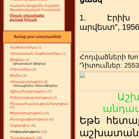
Հայերեն-Անգլերեն-Հայերեն
Թարգմանչական Բառարան
1. Էրիխ Ֆ
Օնլայն տեսախցիկ
քաղաք Երևան
արվեստ”, 1956
Ցանկը ըստ առարկաների
մաթեմատիկա
[2]
Կիրառական մաթեմատիկա
[1]
Հոդվածների Խո
ֆիզիկա
[4]
Դիտումներ: 2553 
կիռարական ֆիզիկա
Մեխանիկա
[0]
Քիմիա
[6]
Կենսաբանություն
[8]
Կենսաքիմիա Կենսաֆիզիկա
Աշխարհագրություն
[37]
Աշ
Օդերևութաբանություն
[1]
Բնապահպանություն(էկոլոգիա)
անդամ
[97]
Փիլիսոփայություն
[25]
Եթե
ետա
հ
Քաղաքագիտություն
[42]
Սոցոլոգիա
[24]
աշխատանք
Հոգեբանություն
[120]
Պատմություն
[189]