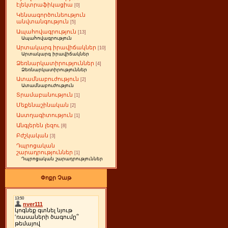
էլեկտրաֆիկացիա
[0]
Կենսագործունեություն
անվտանգություն
[5]
Ապահովագրություն
[13]
Ապահովագրություն
Արտակարգ իրավիճակներ
[10]
Արտակարգ իրավիճակներ
Ձեռնարկատիրություններ
[4]
Ձեռնարկատիրություններ
Ատամնաբուժություն
[2]
Ատամնաբուժություն
Տրամաբանություն
[1]
Մեքենաշինական
[2]
Աստղագիտություն
[1]
Անգլերեն լեզու
[8]
Բժշկական
[3]
Դպրոցական
շարադրություններ
[1]
Դպրոցական շարադրություններ
Փոքր Չաթ