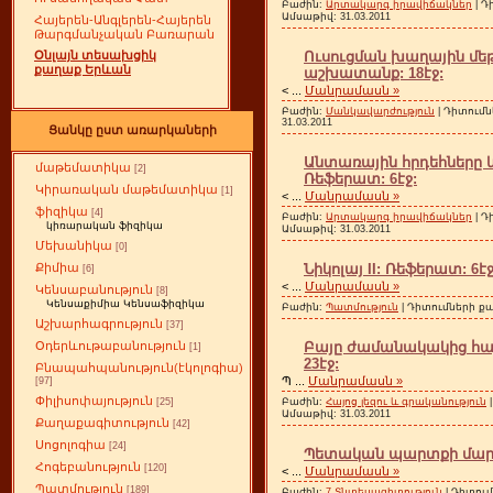
Բաժին:
Արտակարգ իրավիճակներ
| Դ
Ամսաթիվ:
31.03.2011
Հայերեն-Անգլերեն-Հայերեն
Թարգմանչական Բառարան
Ուսուցման խաղային մեթ
Օնլայն տեսախցիկ
քաղաք Երևան
աշխատանք: 18էջ:
<
...
Մանրամասն »
Բաժին:
Մանկավարժություն
| Դիտումն
31.03.2011
Ցանկը ըստ առարկաների
Անտառային հրդեհները 
մաթեմատիկա
[2]
Ռեֆերատ: 6էջ:
Կիրառական մաթեմատիկա
[1]
<
...
Մանրամասն »
ֆիզիկա
[4]
Բաժին:
Արտակարգ իրավիճակներ
| Դ
կիռարական ֆիզիկա
Ամսաթիվ:
31.03.2011
Մեխանիկա
[0]
Նիկոլայ II: Ռեֆերատ: 6էջ
Քիմիա
[6]
<
...
Մանրամասն »
Կենսաբանություն
[8]
Կենսաքիմիա Կենսաֆիզիկա
Բաժին:
Պատմություն
| Դիտումների քան
Աշխարհագրություն
[37]
Բայը ժամանակակից հայ
Օդերևութաբանություն
[1]
23էջ:
Բնապահպանություն(էկոլոգիա)
Պ
...
Մանրամասն »
[97]
Փիլիսոփայություն
Բաժին:
Հայոց լեզու և գրականություն
|
[25]
Ամսաթիվ:
31.03.2011
Քաղաքագիտություն
[42]
Սոցոլոգիա
[24]
Պետական պարտքի մարմ
Հոգեբանություն
[120]
<
...
Մանրամասն »
Պատմություն
[189]
Բաժին:
7.Տնտեսագիտություն
| Դիտում