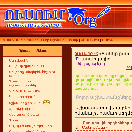
ԳԼԽԱՎՈՐ ԷՋ
|
Պատրաստի աշխատանքներ
|
ԳՐԱՆՑՈՒՄ
|
ՄՈՒՏՔ
Գլխավոր Մենյու
Ցանկը ըստ
ԳԼԽԱՎՈՐ ԷՋ
»
31
առարկայից
Մեր մասին
[
Ավելացնել նյութ
]
Անվճար գրադարան
20
Սովորեք անգլերեն հեշտ ու
արագ
Այս բաժնում կգտնեք տվյալ ա
կուրսայիններ և դիպլոմայի
Պատրաստի
Կուրսային և դիպլոմային ա
աշխատանքներ
պլաններով:
ԳՐԱԿԱՆ ԱՆԿՅՈՒՆ
Բոլոր աշխատանքն
Կայքերի հղումներ
Աշխատեք գումար!!!
Աշխատանքի վերաբերյ
Հյուրերի գիրք
իմանալու համար սեղ
Հետադարձ կապ
Ֆոտո
Անտառային հրդեհները Հ
Օնլայն ծառայություններ
Ա
...
Մանրամասն »
ՈՒսանողական Չատ