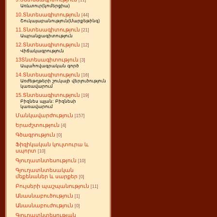
[11]
Առևտուր(կոմերցիա)
10.Տնտեսագիտություն
[44]
Շուկայաբանություն(Մարքեթինգ)
11.Տնտեսագիտություն
[21]
Ապրանքագիտություն
12.Տնտեսագիտություն
[12]
Վիճակագրություն
13Տնտեսագիտություն
[3]
Ապահովագրական գործ
14.Տնտեսագիտություն
[16]
Առժեթղթերի շուկայի վերլուծություն
կառավարում
15.Տնտեսագիտություն
[19]
Բիզնես պլան: Բիզնեսի
կառավարում
Մանկավարժություն
[157]
Երաժշտություն
[4]
Գծագրություն
[0]
Ֆիզիկական կուլտուրա և
սպորտ
[10]
Գյուղատնտեսություն
[10]
Գյուղատնտեսական
մեքենաներ և սարքեր
[0]
Բույսերի պաշպանություն
[11]
Անասնաբուծություն
[1]
Անասնաբուժություն
[0]
Գյուղատնտեսության