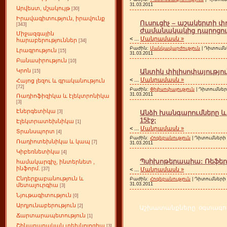
31.03.2011
Արվեստ, մշակույթ
[30]
Իրավագիտություն, իրավունք
Ուսուցիչ – աշակերտի 
[343]
ժամանակակից դպրոցում
Միջազգային
<
...
Մանրամասն »
հարաբերություններ
[34]
Բաժին:
Մանկավարժություն
| Դիտումն
Լրագրություն
[15]
31.03.2011
Բանասիրություն
[10]
Կրոն
Անտիկ փիլիսոփայությու
[15]
<
...
Մանրամասն »
Հայոց լեզու և գրականություն
[72]
Բաժին:
Փիլիսոփայություն
| Դիտումների
31.03.2011
Ռադիոֆիզիկա և էլեկտրոնիկա
[3]
Էներգետիկա
Անձի խանգարումները և 
[3]
15էջ:
Էլեկտրատեխնիկա
[1]
<
...
Մանրամասն »
Տրանսպորտ
[4]
Բաժին:
Հոգեբանություն
| Դիտումների 
Ռադիոտեխնիկա և կապ
[7]
31.03.2011
Կիբեռնետիկա
[4]
Պսիխոթերապիա: Ռեֆերա
համակարգիչ, ինտերնետ ,
ինֆորմ.
<
...
Մանրամասն »
[37]
Ընդերքաբանություն և
Բաժին:
Հոգեբանություն
| Դիտումների 
31.03.2011
մետալուրգիա
[3]
Նյութագիտություն
[0]
Արդյունաբերություն
[2]
Աշխատանքները օգտագործ
Ճարտարապետություն
[1]
Շինարարական տեխնոլոգիա
[3]