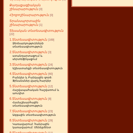
Քաղաքացիական
շինարարություն
[0]
Հիդրոշինարարություն
[0]
Տրանսպորտային
շինարարություն
[1]
Տեսական տնտեսագիտություն
[22]
1.Տնտեսագիտություն
[169]
Ձեռնարկությունների
տնտեսագիտություն
2.Տնտեսագիտություն
[3]
ստանդարտացում և
սերտեֆիկացում
3.Տնտեսագիտություն
[24]
Աշխատանքի տնտեսագիտություն
4.Տնտեսագիտություն
[60]
Բանկեր և Բանկային գործ:
Ֆինանսներ,վարկ,հարկեր
5.Տնտեսագիտություն
[12]
Հաշվապահական հաշվառում և
աուդիտ
6.Տնտեսագիտություն
[8]
Համաշխարհային
տնտեսագիտություն
7.Տնտեսագիտություն
[23]
Ազգային տնտեսագիտություն
8.Տնտեսագիտություն
[29]
Կառավարում: հանրային
կառավարում: Մենեջմենտ
9.Տնտեսագիտություն