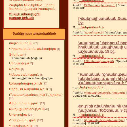
Հայերեն-Անգլերեն-Հայերեն
Բաժին:
15.Տնտեսագիտություն
| Դիտու
11.09.2011
Թարգմանչական Բառարան
Օնլայն տեսախցիկ
քաղաք Երևան
Իմպերալիստական Ճապո
էջ:
Պ
...
Մանրամասն »
Բաժին:
Պատմություն
| Դիտումների քան
Ցանկը ըստ առարկաների
Կապիտալ ներդրումներ
մաթեմատիկա
[2]
հիմնական կապիտալի վե
Կիրառական մաթեմատիկա
[1]
աշխատանք: 59 էջ:
ֆիզիկա
[4]
Պ
...
Մանրամասն »
կիռարական ֆիզիկա
Բաժին:
1.Տնտեսագիտություն
| Դիտում
Մեխանիկա
[0]
11.09.2011
Քիմիա
[6]
Դատական իշխանության հ
Կենսաբանություն
[8]
խնդիրները և արդի հի
Կենսաքիմիա Կենսաֆիզիկա
Հանրապետությունում: Դ
Աշխարհագրություն
[37]
<
...
Մանրամասն »
Օդերևութաբանություն
[1]
Բաժին:
Իրավագիտություն, իրավունք
Բնապահպանություն(էկոլոգիա)
Ամսաթիվ:
11.09.2011
[97]
Փիլիսոփայություն
[25]
Ֆուրյեի դիսկրետային փ
Քաղաքագիտություն
[42]
դաշտում: Ռեֆերատ: 9 էջ
Սոցոլոգիա
Ֆ
...
Մանրամասն »
[24]
Հոգեբանություն
Բաժին:
Կիրառական մաթեմատիկա
| 
[120]
Ամսաթիվ:
11.09.2011
Պատմություն
[189]