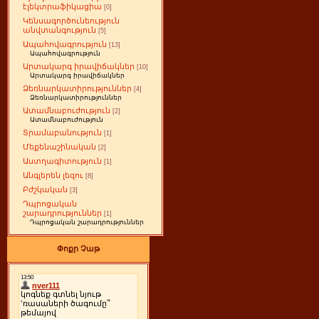
էլեկտրաֆիկացիա
[0]
Կենսագործունեություն
անվտանգություն
[5]
Ապահովագրություն
[13]
Ապահովագրություն
Արտակարգ իրավիճակներ
[10]
Արտակարգ իրավիճակներ
Ձեռնարկատիրություններ
[4]
Ձեռնարկատիրություններ
Ատամնաբուժություն
[2]
Ատամնաբուժություն
Տրամաբանություն
[1]
Մեքենաշինական
[2]
Աստղագիտություն
[1]
Անգլերեն լեզու
[8]
Բժշկական
[3]
Դպրոցական
շարադրություններ
[1]
Դպրոցական շարադրություններ
Փոքր Չաթ