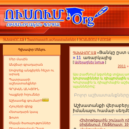
ԳԼԽԱՎՈՐ ԷՋ
|
Պատրաստի աշխատանքներ
|
ԳՐԱՆՑՈՒՄ
|
ՄՈՒՏՔ
Գլխավոր Մենյու
Ցանկը ըստ
ԳԼԽԱՎՈՐ ԷՋ
»
»
11
առարկայից
Մեր մասին
[
Ավելացնել նյութ
]
Անվճար գրադարան
2011
»
Սովորեք անգլերեն հեշտ ու
արագ
Այս բաժնում կգտնեք տվյալ ա
կուրսայիններ և դիպլոմայի
Պատրաստի
Կուրսային և դիպլոմային ա
աշխատանքներ
պլաններով:
ԳՐԱԿԱՆ ԱՆԿՅՈՒՆ
Բոլոր աշխատանքն
Կայքերի հղումներ
Աշխատեք գումար!!!
Աշխատանքի վերաբերյ
Հյուրերի գիրք
իմանալու համար սեղ
Հետադարձ կապ
Ֆոտո
Հիփոթեքային շուկայի դ
Օնլայն ծառայություններ
բիզնեսում: Ռեֆերատ: 10 
ՈՒսանողական Չատ
Պ
...
Մանրամասն »