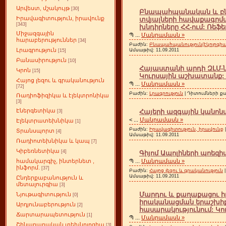
Արվեստ, մշակույթ
[30]
Բնապահպանական և բ
Իրավագիտություն, իրավունք
տվյալների հավաքագրմ
[343]
խնդիրները ՀՀ-ում: Ռեֆե
Միջազգային
Պ
...
Մանրամասն »
հարաբերություններ
[34]
Բաժին:
Բնապահպանություն(էկոլոգիա
Լրագրություն
Ամսաթիվ:
11.09.2011
[15]
Բանասիրություն
[10]
Հայաստանի արդի ԶԼՄ-ն
Կրոն
[15]
Կուրսային աշխատանք: 2
Հայոց լեզու և գրականություն
Պ
...
Մանրամասն »
[72]
Բաժին:
Լրագրություն
| Դիտումների քա
Ռադիոֆիզիկա և էլեկտրոնիկա
[3]
Էներգետիկա
Հայերի ազգային կանոնա
[3]
<
...
Մանրամասն »
Էլեկտրատեխնիկա
[1]
Բաժին:
Իրավագիտություն, իրավունք
Տրանսպորտ
[4]
Ամսաթիվ:
11.09.2011
Ռադիոտեխնիկա և կապ
[7]
Կիբեռնետիկա
[4]
Գիյոմ Ապոլիների պոեզի
Պ
...
Մանրամասն »
համակարգիչ, ինտերնետ ,
ինֆորմ.
[37]
Բաժին:
Հայոց լեզու և գրականություն
|
Ամսաթիվ:
11.09.2011
Ընդերքաբանություն և
մետալուրգիա
[3]
Մարդու և քաղաքացու ի
Նյութագիտություն
[0]
իրականացման երաշխի
Արդյունաբերություն
[2]
հասարակությունում: Կո
Ճարտարապետություն
[1]
Պ
...
Մանրամասն »
Շինարարական տեխնոլոգիա
[3]