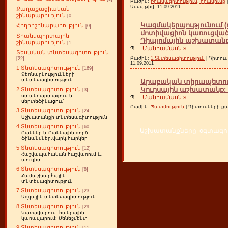
Բաժին:
Իրավագիտություն, իրավունք
Ամսաթիվ:
11.09.2011
Քաղաքացիական
շինարարություն
[0]
Կազմակերպությունում (
Հիդրոշինարարություն
[0]
մոտիվացիոն կառուցվածք
Տրանսպորտային
Դիպլոմային աշխատանք: 
շինարարություն
[1]
Պ
...
Մանրամասն »
Տեսական տնտեսագիտություն
Բաժին:
1.Տնտեսագիտություն
| Դիտում
[22]
11.09.2011
1.Տնտեսագիտություն
[169]
Ձեռնարկությունների
տնտեսագիտություն
Արաբական տիրապետու
Կուրսային աշխատանք: 1
2.Տնտեսագիտություն
[3]
ստանդարտացում և
Պ
...
Մանրամասն »
սերտեֆիկացում
Բաժին:
Պատմություն
| Դիտումների քան
3.Տնտեսագիտություն
[24]
Աշխատանքի տնտեսագիտություն
4.Տնտեսագիտություն
[60]
Աշխատանքները օգտագործ
Բանկեր և Բանկային գործ:
Ֆինանսներ,վարկ,հարկեր
5.Տնտեսագիտություն
[12]
Հաշվապահական հաշվառում և
աուդիտ
6.Տնտեսագիտություն
[8]
Համաշխարհային
տնտեսագիտություն
7.Տնտեսագիտություն
[23]
Ազգային տնտեսագիտություն
8.Տնտեսագիտություն
[29]
Կառավարում: հանրային
կառավարում: Մենեջմենտ
9.Տնտեսագիտություն