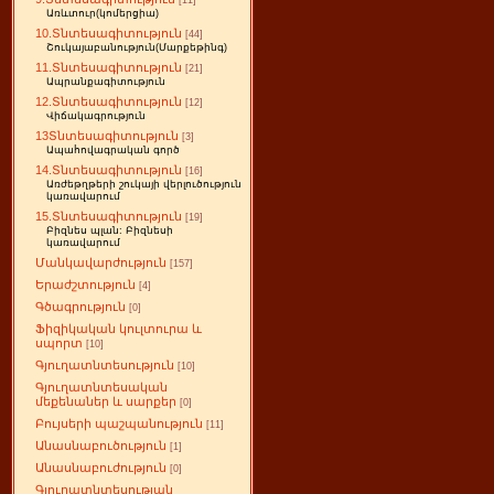
[11]
Առևտուր(կոմերցիա)
10.Տնտեսագիտություն
[44]
Շուկայաբանություն(Մարքեթինգ)
11.Տնտեսագիտություն
[21]
Ապրանքագիտություն
12.Տնտեսագիտություն
[12]
Վիճակագրություն
13Տնտեսագիտություն
[3]
Ապահովագրական գործ
14.Տնտեսագիտություն
[16]
Առժեթղթերի շուկայի վերլուծություն
կառավարում
15.Տնտեսագիտություն
[19]
Բիզնես պլան: Բիզնեսի
կառավարում
Մանկավարժություն
[157]
Երաժշտություն
[4]
Գծագրություն
[0]
Ֆիզիկական կուլտուրա և
սպորտ
[10]
Գյուղատնտեսություն
[10]
Գյուղատնտեսական
մեքենաներ և սարքեր
[0]
Բույսերի պաշպանություն
[11]
Անասնաբուծություն
[1]
Անասնաբուժություն
[0]
Գյուղատնտեսության