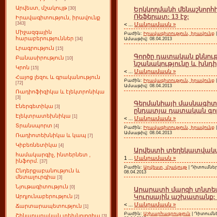
Արվեստ, մշակույթ
Երկկողմանի մենաշնորհ
[30]
Ռեֆերատ: 13 էջ:
Իրավագիտություն, իրավունք
[343]
<
...
Մանրամասն »
Միջազգային
Բաժին:
Իրավագիտություն, իրավունք
հարաբերություններ
Ամսաթիվ:
08.04.2013
[34]
Լրագրություն
[15]
Գործը դատական քննո
Բանասիրություն
[10]
նշանակությունը և խնդի
Կրոն
[15]
<
...
Մանրամասն »
Հայոց լեզու և գրականություն
Բաժին:
Իրավագիտություն, իրավունք
[72]
Ամսաթիվ:
08.04.2013
Ռադիոֆիզիկա և էլեկտրոնիկա
[3]
Գերմանիայի մասնագի
Էներգետիկա
[3]
ընդատյա դատական գործ
Էլեկտրատեխնիկա
[1]
<
...
Մանրամասն »
Տրանսպորտ
[4]
Բաժին:
Իրավագիտություն, իրավունք
Ամսաթիվ:
08.04.2013
Ռադիոտեխնիկա և կապ
[7]
Կիբեռնետիկա
[4]
Արվեստի տեղեկատվական
համակարգիչ, ինտերնետ ,
1
...
Մանրամասն »
ինֆորմ.
[37]
Բաժին:
Արվեստ, մշակույթ
| Դիտումներ
Ընդերքաբանություն և
08.04.2013
մետալուրգիա
[3]
Նյութագիտություն
[0]
Արարատի մարզի տնտե
Կուրսային աշխատանք: 1
Արդյունաբերություն
[2]
<
...
Մանրամասն »
Ճարտարապետություն
[1]
Բաժին:
Աշխարհագրություն
| Դիտումնե
Շինարարական տեխնոլոգիա
[3]