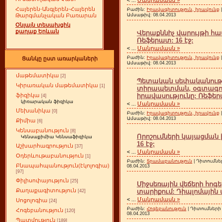
Հայերեն-Անգլերեն-Հայերեն
Բաժին:
Իրավագիտություն, իրավունք
Ամսաթիվ:
08.04.2013
Թարգմանչական Բառարան
Օնլայն տեսախցիկ
քաղաք Երևան
Վերաքննիչ վարույթի հա
Ռեֆերատ: 16 էջ:
<
...
Մանրամասն »
Բաժին:
Իրավագիտություն, իրավունք
Ցանկը ըստ առարկաների
Ամսաթիվ:
08.04.2013
մաթեմատիկա
[2]
Պետական սեփականությ
Կիրառական մաթեմատիկա
[1]
տիրապետման, օգտագո
իրավասությունը: Ռեֆերա
ֆիզիկա
[4]
կիռարական ֆիզիկա
<
...
Մանրամասն »
Մեխանիկա
[0]
Բաժին:
Իրավագիտություն, իրավունք
Ամսաթիվ:
08.04.2013
Քիմիա
[6]
Կենսաբանություն
[8]
Որոշումների կայացման 
Կենսաքիմիա Կենսաֆիզիկա
16 էջ:
Աշխարհագրություն
[37]
<
...
Մանրամասն »
Օդերևութաբանություն
[1]
Բաժին:
Տրամաբանություն
| Դիտումներ
Բնապահպանություն(էկոլոգիա)
08.04.2013
[97]
Փիլիսոփայություն
[25]
Միջսեռային վեճերի հո
Քաղաքագիտություն
տարիքում: Դիպլոմային 
[42]
<
...
Մանրամասն »
Սոցոլոգիա
[24]
Բաժին:
Հոգեբանություն
| Դիտումների 
Հոգեբանություն
[120]
08.04.2013
Պատմություն
[189]