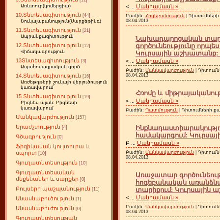
[11]
<
...
Մանրամասն »
Առևտուր(կոմերցիա)
10.Տնտեսագիտություն
[44]
Բաժին:
Հոգեբանություն
| Դիտումների 
08.04.2013
Շուկայաբանություն(Մարքեթինգ)
11.Տնտեսագիտություն
[21]
Ապրանքագիտություն
Նախադպրոցական տարի
գործունեությունը որպե
12.Տնտեսագիտություն
[12]
Վիճակագրություն
Կուրսային աշխատանք: 2
13Տնտեսագիտություն
<
...
Մանրամասն »
[3]
Ապահովագրական գործ
Բաժին:
Մանկավարժություն
| Դիտումն
08.04.2013
14.Տնտեսագիտություն
[16]
Առժեթղթերի շուկայի վերլուծություն
կառավարում
Հռոմը և միթրայականութ
15.Տնտեսագիտություն
[19]
<
...
Մանրամասն »
Բիզնես պլան: Բիզնեսի
կառավարում
Բաժին:
Պատմություն
| Դիտումների քան
Մանկավարժություն
[157]
Երաժշտություն
Ինքնադաստիարակությո
[4]
համակարգում: Կուրսայի
Գծագրություն
[0]
Բ
...
Մանրամասն »
Ֆիզիկական կուլտուրա և
Բաժին:
Մանկավարժություն
| Դիտումն
սպորտ
[10]
08.04.2013
Գյուղատնտեսություն
[10]
Գյուղատնտեսական
Առաջատար գործունեութ
մեքենաներ և սարքեր
[0]
հոգեբանական առանձնա
Բույսերի պաշպանություն
տարիքում: Կուրսային ա
[11]
<
...
Մանրամասն »
Անասնաբուծություն
[1]
Բաժին:
Մանկավարժություն
| Դիտումն
Անասնաբուժություն
[0]
08.04.2013
Գյուղատնտեսության