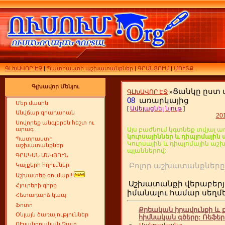
ԳԼԽԱՎՈՐ ԷՋ
|
Պատրաստի աշխատանքներ
|
ԳՐԱՆՑՈՒՄ
|
ՄՈՒՏՔ
Գլխավոր Մենյու
Ցանկը ըստ
ԳԼԽԱՎՈՐ ԷՋ
»
08
առարկայից
Մեր մասին
[
Ավելացնել նյութ
]
Անվճար գրադարան
20
Սովորեք անգլերեն հեշտ ու
արագ
Այս բաժնում կգտնեք տվյալ ա
կուրսայիններ և դիպլոմայի
Պատրաստի
Կուրսային և դիպլոմային ա
աշխատանքներ
պլաններով:
ԳՐԱԿԱՆ ԱՆԿՅՈՒՆ
Բոլոր աշխատանքն
Կայքերի հղումներ
Աշխատեք գումար!!!
Աշխատանքի վերաբերյ
Հյուրերի գիրք
իմանալու համար սեղ
Հետադարձ կապ
Ֆոտո
Քրեական իրավունքի և
Օնլայն ծառայություններ
հիմնական գծերը: Ռեֆերա
ՈՒսանողական Չատ
<
...
Մանրամասն »