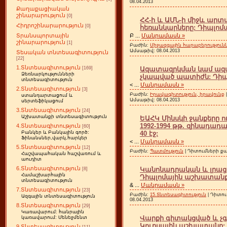
08.04.2013
Քաղաքացիական
շինարարություն
[0]
ՀՀ-ի և ԱՄՆ-ի միջև ար
Հիդրոշինարարություն
[0]
հեռանկարները: Դիպլոմա
Բ
...
Մանրամասն »
Տրանսպորտային
շինարարություն
[1]
Բաժին:
Միջազգային հարաբերություն
Ամսաթիվ:
08.04.2013
Տեսական տնտեսագիտություն
[22]
1.Տնտեսագիտություն
Ազատազրկման կամ ազ
[169]
Ձեռնարկությունների
չկապված պատիժն: Դիպլ
տնտեսագիտություն
<
...
Մանրամասն »
2.Տնտեսագիտություն
[3]
Բաժին:
Իրավագիտություն, իրավունք
ստանդարտացում և
Ամսաթիվ:
08.04.2013
սերտեֆիկացում
3.Տնտեսագիտություն
[24]
Աշխատանքի տնտեսագիտություն
ԵԱՀԿ Մինսկի ջանքերը
1992-1994 թթ. զինադադ
4.Տնտեսագիտություն
[60]
40 էջ:
Բանկեր և Բանկային գործ:
Ֆինանսներ,վարկ,հարկեր
<
...
Մանրամասն »
5.Տնտեսագիտություն
[12]
Բաժին:
Պատմություն
| Դիտումների քան
Հաշվապահական հաշվառում և
աուդիտ
6.Տնտեսագիտություն
Կանոնադրական և լրացո
[8]
Համաշխարհային
Դիպլոմային աշխատանք: 
տնտեսագիտություն
&
...
Մանրամասն »
7.Տնտեսագիտություն
[23]
Բաժին:
15.Տնտեսագիտություն
| Դիտու
Ազգային տնտեսագիտություն
08.04.2013
8.Տնտեսագիտություն
[29]
Կառավարում: հանրային
Վարքի գիտակցված և չ
կառավարում: Մենեջմենտ
Կուրսային աշխատանք: 2
9.Տնտեսագիտություն