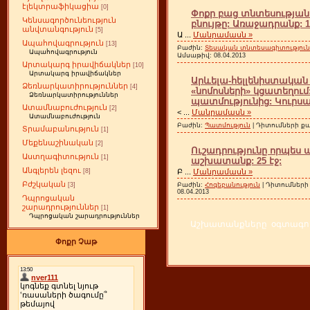
էլեկտրաֆիկացիա
[0]
Փոքր բաց տնտեսության
Կենսագործունեություն
բնույթը: Առաջադրանք: 17
անվտանգություն
[5]
Ա
...
Մանրամասն »
Ապահովագրություն
[13]
Բաժին:
Տեսական տնտեսագիտություն
Ապահովագրություն
Ամսաթիվ:
08.04.2013
Արտակարգ իրավիճակներ
[10]
Արտակարգ իրավիճակներ
Արևելա-հելլենիստակա
Ձեռնարկատիրություններ
[4]
«նոմոսների» կցատեղու
Ձեռնարկատիրություններ
պատմությունից: Կուրսա
Ատամնաբուժություն
[2]
<
...
Մանրամասն »
Ատամնաբուժություն
Բաժին:
Պատմություն
| Դիտումների քան
Տրամաբանություն
[1]
Մեքենաշինական
[2]
Ուշադրությունը որպես ա
Աստղագիտություն
[1]
աշխատանք: 25 էջ:
Անգլերեն լեզու
Բ
...
Մանրամասն »
[8]
Բժշկական
Բաժին:
Հոգեբանություն
| Դիտումների 
[3]
08.04.2013
Դպրոցական
շարադրություններ
[1]
Դպրոցական շարադրություններ
Աշխատանքները օգտագործ
Փոքր Չաթ