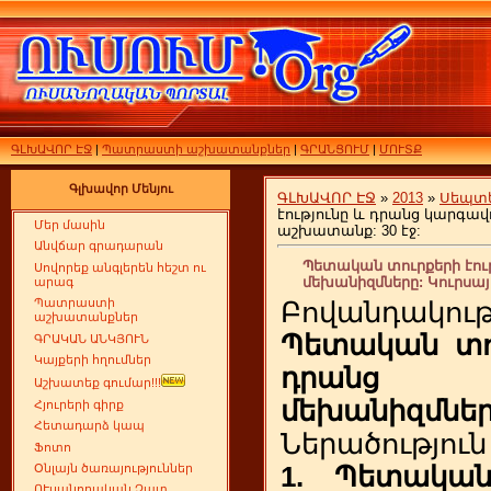
ԳԼԽԱՎՈՐ ԷՋ
|
Պատրաստի աշխատանքներ
|
ԳՐԱՆՑՈՒՄ
|
ՄՈՒՏՔ
Գլխավոր Մենյու
ԳԼԽԱՎՈՐ ԷՋ
»
2013
»
Սեպտե
էությունը և դրանց կարգավ
Մեր մասին
աշխատանք: 30 էջ:
Անվճար գրադարան
Պետական տուրքերի էու
Սովորեք անգլերեն հեշտ ու
մեխանիզմները: Կուրսայ
արագ
Պատրաստի
Բովանդակութ
աշխատանքներ
Պետական տու
ԳՐԱԿԱՆ ԱՆԿՅՈՒՆ
Կայքերի հղումներ
դրանց 
Աշխատեք գումար!!!
մեխանիզմնե
Հյուրերի գիրք
Հետադարձ կապ
Ներածություն
Ֆոտո
1. Պետական 
Օնլայն ծառայություններ
ՈՒսանողական Չատ