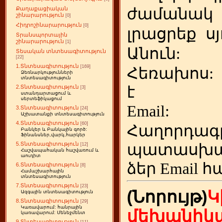
ժամանակ
Քաղաքացիական
շինարարություն
[0]
Հիդրոշինարարություն
[0]
լրացրեք
ս
Տրանսպորտային
շինարարություն
[1]
Անուն:
Տեսական տնտեսագիտություն
[22]
1.Տնտեսագիտություն
[169]
Հեռախոս
Ձեռնարկությունների
տնտեսագիտություն
է
2.Տնտեսագիտություն
[3]
ստանդարտացում և
սերտեֆիկացում
Emai
3.Տնտեսագիտություն
[24]
Աշխատանքի տնտեսագիտություն
4.Տնտեսագիտություն
[60]
Հաղորդագ
Բանկեր և Բանկային գործ:
Ֆինանսներ,վարկ,հարկեր
5.Տնտեսագիտություն
պատասխա
[12]
Հաշվապահական հաշվառում և
աուդիտ
ձեր
Email հ
6.Տնտեսագիտություն
[8]
Համաշխարհային
տնտեսագիտություն
7.Տնտեսագիտություն
[23]
(Նորույթ)
Կ
Ազգային տնտեսագիտություն
8.Տնտեսագիտություն
[29]
Կառավարում: հանրային
մեխանիկա
կառավարում: Մենեջմենտ
9.Տնտեսագիտություն