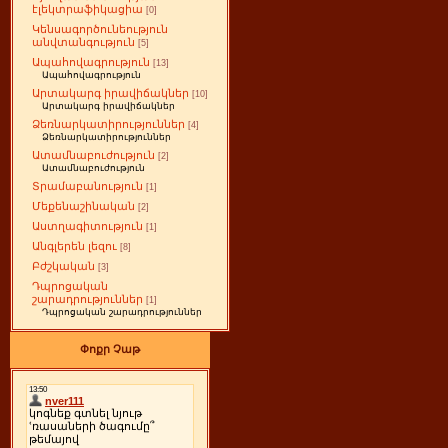
էլեկտրաֆիկացիա
[0]
Կենսագործունեություն
անվտանգություն
[5]
Ապահովագրություն
[13]
Ապահովագրություն
Արտակարգ իրավիճակներ
[10]
Արտակարգ իրավիճակներ
Ձեռնարկատիրություններ
[4]
Ձեռնարկատիրություններ
Ատամնաբուժություն
[2]
Ատամնաբուժություն
Տրամաբանություն
[1]
Մեքենաշինական
[2]
Աստղագիտություն
[1]
Անգլերեն լեզու
[8]
Բժշկական
[3]
Դպրոցական
շարադրություններ
[1]
Դպրոցական շարադրություններ
Փոքր Չաթ