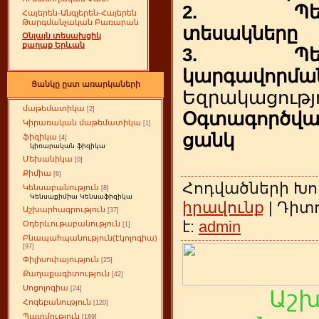
2. Պետա
Հայերեն-Անգլերեն-Հայերեն
Թարգմանչական Բառարան
տեսակները
Օնլայն տեսախցիկ
քաղաք Երևան
3. Պետա
կարգավորմա
Ցանկը ըստ առարկաների
Եզրակացությ
մաթեմատիկա
[2]
Օգտագործվ
Կիրառական մաթեմատիկա
[1]
ցանկ
ֆիզիկա
[4]
կիռարական ֆիզիկա
Մեխանիկա
[0]
Քիմիա
[6]
Հոդվածների Խո
Կենսաբանություն
[8]
Կենսաքիմիա Կենսաֆիզիկա
իրավունք
| Դիտո
Աշխարհագրություն
[37]
է:
admin
Օդերևութաբանություն
[1]
Բնապահպանություն(էկոլոգիա)
[97]
Փիլիսոփայություն
[25]
Քաղաքագիտություն
[42]
Սոցոլոգիա
[24]
Աշ
Հոգեբանություն
[120]
Պատմություն
[189]