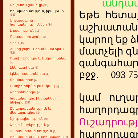
անդամ
Արվեստ, մշակույթ
[30]
Իրավագիտություն, իրավունք
Եթե
ետա
հ
[343]
Միջազգային
աշխատանք
հարաբերություններ
[34]
Լրագրություն
[15]
կարող եք ձ
Բանասիրություն
[10]
Կրոն
[15]
մատչելի գ
Հայոց լեզու և գրականություն
[72]
Ռադիոֆիզիկա և էլեկտրոնիկա
զանգահար
[3]
Էներգետիկա
[3]
բջջ.
093 75
Էլեկտրատեխնիկա
[1]
Տրանսպորտ
[4]
Ռադիոտեխնիկա և կապ
[7]
Կիբեռնետիկա
[4]
կամ
ուղա
համակարգիչ, ինտերնետ ,
ինֆորմ.
[37]
հաղորդագր
Ընդերքաբանություն և
մետալուրգիա
[3]
Ուշադրությ
Նյութագիտություն
[0]
Արդյունաբերություն
[2]
հաղորդագր
Ճարտարապետություն
[1]
Շինարարական տեխնոլոգիա
[3]