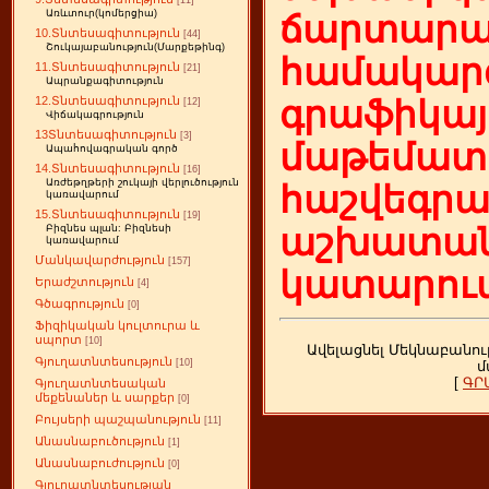
[11]
Առևտուր(կոմերցիա)
ճարտարա
10.Տնտեսագիտություն
[44]
Շուկայաբանություն(Մարքեթինգ)
համակարգ
11.Տնտեսագիտություն
[21]
Ապրանքագիտություն
12.Տնտեսագիտություն
գրաֆիկայ
[12]
Վիճակագրություն
13Տնտեսագիտություն
[3]
մաթեմատի
Ապահովագրական գործ
14.Տնտեսագիտություն
[16]
Առժեթղթերի շուկայի վերլուծություն
հաշվեգր
կառավարում
15.Տնտեսագիտություն
[19]
աշխատան
Բիզնես պլան: Բիզնեսի
կառավարում
Մանկավարժություն
[157]
կատարում
Երաժշտություն
[4]
Գծագրություն
[0]
Ֆիզիկական կուլտուրա և
սպորտ
[10]
Ավելացնել Մեկնաբանու
Գյուղատնտեսություն
[10]
մ
[
ԳՐ
Գյուղատնտեսական
մեքենաներ և սարքեր
[0]
Բույսերի պաշպանություն
[11]
Անասնաբուծություն
[1]
Անասնաբուժություն
[0]
Գյուղատնտեսության