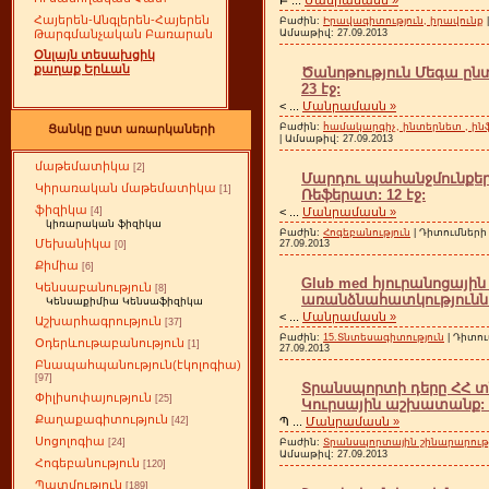
Հայերեն-Անգլերեն-Հայերեն
Բաժին:
Իրավագիտություն, իրավունք
Ամսաթիվ:
27.09.2013
Թարգմանչական Բառարան
Օնլայն տեսախցիկ
քաղաք Երևան
Ծանոթություն Մեգա ըն
23 էջ:
<
...
Մանրամասն »
Բաժին:
համակարգիչ, ինտերնետ , ին
Ցանկը ըստ առարկաների
| Ամսաթիվ:
27.09.2013
մաթեմատիկա
[2]
Մարդու պահանջմունքերը
Կիրառական մաթեմատիկա
[1]
Ռեֆերատ: 12 էջ:
ֆիզիկա
<
...
Մանրամասն »
[4]
կիռարական ֆիզիկա
Բաժին:
Հոգեբանություն
| Դիտումների 
Մեխանիկա
27.09.2013
[0]
Քիմիա
[6]
Glub med հյուրանոցայի
Կենսաբանություն
[8]
առանձնահատկություննե
Կենսաքիմիա Կենսաֆիզիկա
<
...
Մանրամասն »
Աշխարհագրություն
[37]
Բաժին:
15.Տնտեսագիտություն
| Դիտու
Օդերևութաբանություն
[1]
27.09.2013
Բնապահպանություն(էկոլոգիա)
[97]
Տրանսպորտի դերը ՀՀ տ
Փիլիսոփայություն
[25]
Կուրսային աշխատանք: 1
Քաղաքագիտություն
Պ
...
Մանրամասն »
[42]
Սոցոլոգիա
Բաժին:
Տրանսպորտային շինարարությ
[24]
Ամսաթիվ:
27.09.2013
Հոգեբանություն
[120]
Պատմություն
[189]