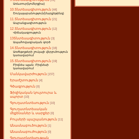
[11]
Առևտուր(կոմերցիա)
10.Տնտեսագիտություն
[44]
Շուկայաբանություն(Մարքեթինգ)
11.Տնտեսագիտություն
[21]
Ապրանքագիտություն
12.Տնտեսագիտություն
[12]
Վիճակագրություն
13Տնտեսագիտություն
[3]
Ապահովագրական գործ
14.Տնտեսագիտություն
[16]
Առժեթղթերի շուկայի վերլուծություն
կառավարում
15.Տնտեսագիտություն
[19]
Բիզնես պլան: Բիզնեսի
կառավարում
Մանկավարժություն
[157]
Երաժշտություն
[4]
Գծագրություն
[0]
Ֆիզիկական կուլտուրա և
սպորտ
[10]
Գյուղատնտեսություն
[10]
Գյուղատնտեսական
մեքենաներ և սարքեր
[0]
Բույսերի պաշպանություն
[11]
Անասնաբուծություն
[1]
Անասնաբուժություն
[0]
Գյուղատնտեսության