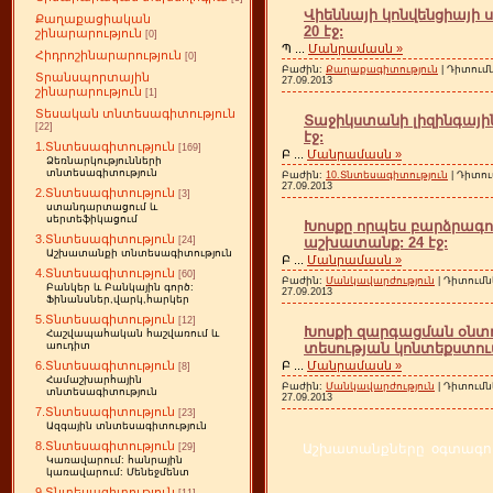
Վիեննայի կոնվենցիայի 
Քաղաքացիական
20 էջ:
շինարարություն
[0]
Պ
...
Մանրամասն »
Հիդրոշինարարություն
[0]
Բաժին:
Քաղաքագիտություն
| Դիտումն
Տրանսպորտային
27.09.2013
շինարարություն
[1]
Տեսական տնտեսագիտություն
Տաջիկստանի լիզինգային
[22]
էջ:
1.Տնտեսագիտություն
[169]
Բ
...
Մանրամասն »
Ձեռնարկությունների
տնտեսագիտություն
Բաժին:
10.Տնտեսագիտություն
| Դիտու
27.09.2013
2.Տնտեսագիտություն
[3]
ստանդարտացում և
սերտեֆիկացում
Խոսքը որպես բարձրագու
3.Տնտեսագիտություն
աշխատանք: 24 էջ:
[24]
Աշխատանքի տնտեսագիտություն
Բ
...
Մանրամասն »
4.Տնտեսագիտություն
[60]
Բաժին:
Մանկավարժություն
| Դիտումն
Բանկեր և Բանկային գործ:
27.09.2013
Ֆինանսներ,վարկ,հարկեր
5.Տնտեսագիտություն
[12]
Խոսքի զարգացման օնտ
Հաշվապահական հաշվառում և
տեսության կոնտեքստում
աուդիտ
Բ
...
Մանրամասն »
6.Տնտեսագիտություն
[8]
Համաշխարհային
Բաժին:
Մանկավարժություն
| Դիտումն
տնտեսագիտություն
27.09.2013
7.Տնտեսագիտություն
[23]
Ազգային տնտեսագիտություն
8.Տնտեսագիտություն
Աշխատանքները օգտագործ
[29]
Կառավարում: հանրային
կառավարում: Մենեջմենտ
9.Տնտեսագիտություն