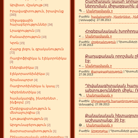
Շարժական կապի նորագո
Արվեստ, մշակույթ
ներդրման միջազգային փ
[30]
Պ
...
Մանրամասն »
Իրավագիտություն, իրավունք
[343]
Բաժին:
համակարգիչ, ինտերնետ , ին
| Ամսաթիվ:
27.09.2013
Միջազգային
հարաբերություններ
[34]
Լրագրություն
Հոգեբանական խորհրդատ
[15]
<
...
Մանրամասն »
Բանասիրություն
[10]
Բաժին:
Հոգեբանություն
| Դիտումների 
Կրոն
[15]
27.09.2013
Հայոց լեզու և գրականություն
[72]
Քաղաքական որոշման ըն
Ռադիոֆիզիկա և էլեկտրոնիկա
էջ:
[3]
<
...
Մանրամասն »
Էներգետիկա
[3]
Բաժին:
Քաղաքագիտություն
| Դիտումն
Էլեկտրատեխնիկա
[1]
27.09.2013
Տրանսպորտ
[4]
Դիվանագիտական հարաբ
Ռադիոտեխնիկա և կապ
[7]
պետությունների միջև: Ռ
Կիբեռնետիկա
[4]
Պ
...
Մանրամասն »
համակարգիչ, ինտերնետ ,
Բաժին:
Միջազգային հարաբերություն
ինֆորմ.
[37]
Ամսաթիվ:
27.09.2013
Ընդերքաբանություն և
մետալուրգիա
[3]
Քանակական հետազոտութ
Նյութագիտություն
[0]
աշխատանք: 20 էջ:
Արդյունաբերություն
Թ
...
Մանրամասն »
[2]
Ճարտարապետություն
Բաժին:
Սոցոլոգիա
| Դիտումների քանակ
[1]
Շինարարական տեխնոլոգիա
[3]