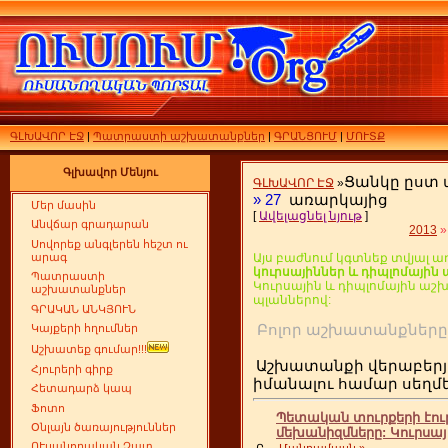
ԳԼԽԱՎՈՐ ԷՋ
|
Պատրաստի աշխատանքներ
|
ԳՐԱՆՑՈՒՄ
|
ՄՈՒՏՔ
Գլխավոր Մենյու
Ցանկը ըստ
ԳԼԽԱՎՈՐ ԷՋ
»
»
27
առարկայից
Մեր մասին
[
Ավելացնել նյութ
]
Անվճար գրադարան
2013
»
Սովորեք անգլերեն հեշտ ու
արագ
Այս բաժնում կգտնեք տվյալ ա
կուրսայիններ և դիպլոմայի
Պատրաստի
Կուրսային և դիպլոմային ա
աշխատանքներ
պլաններով:
ԳՐԱԿԱՆ ԱՆԿՅՈՒՆ
Բոլոր աշխատանքն
Կայքերի հղումներ
Աշխատեք գումար!!!
Աշխատանքի վերաբերյ
Հյուրերի գիրք
իմանալու համար սեղ
Հետադարձ կապ
Ֆոտո
Պետական տուրքերի էու
Օնլայն ծառայություններ
մեխանիզմները: Կուրսայ
ՈՒսանողական Չատ
Բ
...
Մանրամասն »