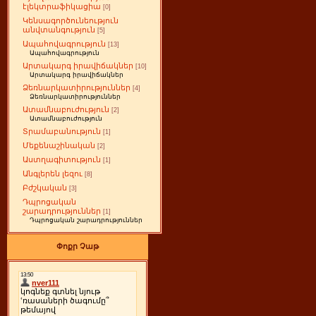
էլեկտրաֆիկացիա
[0]
Կենսագործունեություն
անվտանգություն
[5]
Ապահովագրություն
[13]
Ապահովագրություն
Արտակարգ իրավիճակներ
[10]
Արտակարգ իրավիճակներ
Ձեռնարկատիրություններ
[4]
Ձեռնարկատիրություններ
Ատամնաբուժություն
[2]
Ատամնաբուժություն
Տրամաբանություն
[1]
Մեքենաշինական
[2]
Աստղագիտություն
[1]
Անգլերեն լեզու
[8]
Բժշկական
[3]
Դպրոցական
շարադրություններ
[1]
Դպրոցական շարադրություններ
Փոքր Չաթ