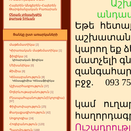
Աշ
Հայերեն-Անգլերեն-Հայերեն
Թարգմանչական Բառարան
անդամ
Օնլայն տեսախցիկ
քաղաք Երևան
Եթե
ետա
հ
աշխատանք
Ցանկը ըստ առարկաների
մաթեմատիկա
[2]
կարող եք ձ
Կիրառական մաթեմատիկա
[1]
ֆիզիկա
մատչելի գ
[4]
կիռարական ֆիզիկա
Մեխանիկա
[0]
զանգահար
Քիմիա
[6]
Կենսաբանություն
[8]
բջջ.
093 75
Կենսաքիմիա Կենսաֆիզիկա
Աշխարհագրություն
[37]
Օդերևութաբանություն
[1]
Բնապահպանություն(էկոլոգիա)
կամ
ուղա
[97]
Փիլիսոփայություն
[25]
հաղորդագր
Քաղաքագիտություն
[42]
Սոցոլոգիա
[24]
Ուշադրությ
Հոգեբանություն
[120]
Պատմություն
[189]