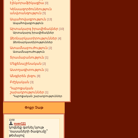
էլեկտրաֆիկացիա
[0]
Կենսագործունեություն
անվտանգություն
[5]
Ապահովագրություն
[13]
Ապահովագրություն
Արտակարգ իրավիճակներ
[10]
Արտակարգ իրավիճակներ
Ձեռնարկատիրություններ
[4]
Ձեռնարկատիրություններ
Ատամնաբուժություն
[2]
Ատամնաբուժություն
Տրամաբանություն
[1]
Մեքենաշինական
[2]
Աստղագիտություն
[1]
Անգլերեն լեզու
[8]
Բժշկական
[3]
Դպրոցական
շարադրություններ
[1]
Դպրոցական շարադրություններ
Փոքր Չաթ