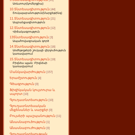
[11]
Առևտուր(կոմերցիա)
10.Տնտեսագիտություն
[44]
Շուկայաբանություն(Մարքեթինգ)
11.Տնտեսագիտություն
[21]
Ապրանքագիտություն
12.Տնտեսագիտություն
[12]
Վիճակագրություն
13Տնտեսագիտություն
[3]
Ապահովագրական գործ
14.Տնտեսագիտություն
[16]
Առժեթղթերի շուկայի վերլուծություն
կառավարում
15.Տնտեսագիտություն
[19]
Բիզնես պլան: Բիզնեսի
կառավարում
Մանկավարժություն
[157]
Երաժշտություն
[4]
Գծագրություն
[0]
Ֆիզիկական կուլտուրա և
սպորտ
[10]
Գյուղատնտեսություն
[10]
Գյուղատնտեսական
մեքենաներ և սարքեր
[0]
Բույսերի պաշպանություն
[11]
Անասնաբուծություն
[1]
Անասնաբուժություն
[0]
Գյուղատնտեսության