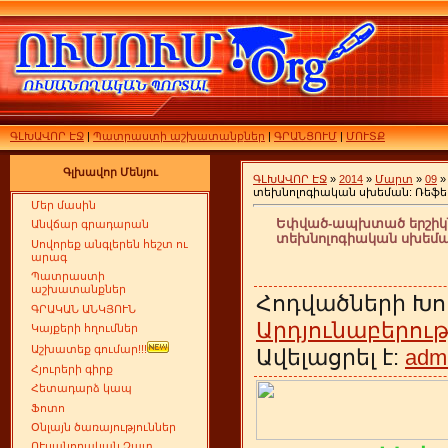
ԳԼԽԱՎՈՐ ԷՋ
|
Պատրաստի աշխատանքներ
|
ԳՐԱՆՑՈՒՄ
|
ՄՈՒՏՔ
Գլխավոր Մենյու
ԳԼԽԱՎՈՐ ԷՋ
»
2014
»
Մարտ
»
09
»
տեխնոլոգիական սխեման: Ռեֆեր
Մեր մասին
Եփված-ապխտած երշիկ
Անվճար գրադարան
տեխնոլոգիական սխեման
Սովորեք անգլերեն հեշտ ու
արագ
Պատրաստի
աշխատանքներ
Հոդվածների Խո
ԳՐԱԿԱՆ ԱՆԿՅՈՒՆ
Արդյունաբերութ
Կայքերի հղումներ
Աշխատեք գումար!!!
Ավելացրել է:
adm
Հյուրերի գիրք
Հետադարձ կապ
Ֆոտո
Օնլայն ծառայություններ
ՈՒսանողական Չատ