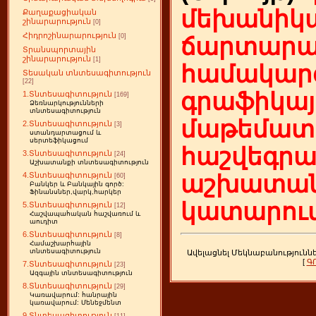
մեխանիկա
Քաղաքացիական
շինարարություն
[0]
Հիդրոշինարարություն
[0]
ճարտարա
Տրանսպորտային
շինարարություն
[1]
համակարգ
Տեսական տնտեսագիտություն
[22]
գրաֆիկայ
1.Տնտեսագիտություն
[169]
Ձեռնարկությունների
տնտեսագիտություն
մաթեմատի
2.Տնտեսագիտություն
[3]
ստանդարտացում և
սերտեֆիկացում
հաշվեգր
3.Տնտեսագիտություն
[24]
Աշխատանքի տնտեսագիտություն
4.Տնտեսագիտություն
աշխատան
[60]
Բանկեր և Բանկային գործ:
Ֆինանսներ,վարկ,հարկեր
կատարում
5.Տնտեսագիտություն
[12]
Հաշվապահական հաշվառում և
աուդիտ
6.Տնտեսագիտություն
[8]
Համաշխարհային
տնտեսագիտություն
Ավելացնել Մեկնաբանությունն
[
Գ
7.Տնտեսագիտություն
[23]
Ազգային տնտեսագիտություն
8.Տնտեսագիտություն
[29]
Կառավարում: հանրային
կառավարում: Մենեջմենտ
9.Տնտեսագիտություն