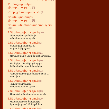
Քաղաքացիական
շինարարություն
[0]
Հիդրոշինարարություն
[0]
Տրանսպորտային
շինարարություն
[1]
Տեսական տնտեսագիտություն
[22]
1.Տնտեսագիտություն
[169]
Ձեռնարկությունների
տնտեսագիտություն
2.Տնտեսագիտություն
[3]
ստանդարտացում և
սերտեֆիկացում
3.Տնտեսագիտություն
[24]
Աշխատանքի տնտեսագիտություն
4.Տնտեսագիտություն
[60]
Բանկեր և Բանկային գործ:
Ֆինանսներ,վարկ,հարկեր
5.Տնտեսագիտություն
[12]
Հաշվապահական հաշվառում և
աուդիտ
6.Տնտեսագիտություն
[8]
Համաշխարհային
տնտեսագիտություն
7.Տնտեսագիտություն
[23]
Ազգային տնտեսագիտություն
8.Տնտեսագիտություն
[29]
Կառավարում: հանրային
կառավարում: Մենեջմենտ
9.Տնտեսագիտություն