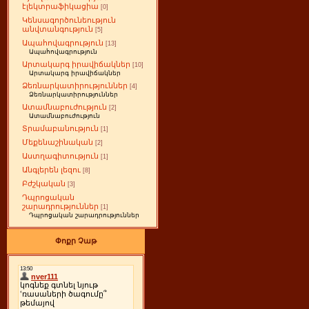
էլեկտրաֆիկացիա
[0]
Կենսագործունեություն
անվտանգություն
[5]
Ապահովագրություն
[13]
Ապահովագրություն
Արտակարգ իրավիճակներ
[10]
Արտակարգ իրավիճակներ
Ձեռնարկատիրություններ
[4]
Ձեռնարկատիրություններ
Ատամնաբուժություն
[2]
Ատամնաբուժություն
Տրամաբանություն
[1]
Մեքենաշինական
[2]
Աստղագիտություն
[1]
Անգլերեն լեզու
[8]
Բժշկական
[3]
Դպրոցական
շարադրություններ
[1]
Դպրոցական շարադրություններ
Փոքր Չաթ