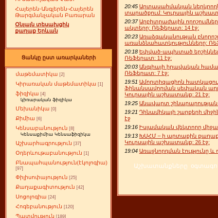
20:45
Արտասահմանյան ներկրողն
Հայերեն-Անգլերեն-Հայերեն
տարածքում: Կուրսային աշխատա
Թարգմանչական Բառարան
20:37
Արբիտրաժային որոշումնե
Օնլայն տեսախցիկ
ակտերը: Ռեֆերատ: 14 էջ:
քաղաք Երևան
20:23
Առաձգականության բնորոշո
առանձնահատկությունները: Ռեֆ
20:18
Եփված-ապխտած երշիկնե
Ցանկը ըստ առարկաների
Ռեֆերատ: 11 էջ:
20:03
Անգլիայի իրավական համա
Ռեֆերատ: 7 էջ:
մաթեմատիկա
[2]
19:51
Ամորտիզացիոն հատկացում
Կիրառական մաթեմատիկա
[1]
ֆինանսավորման սեփական աղբյ
ֆիզիկա
Կուրսային աշխատանք: 21 էջ:
[4]
կիռարական ֆիզիկա
19:25
Անավարտ շինարարության հ
Մեխանիկա
[0]
19:21
Դինամիկայի շարքերի միջի
էջ
Քիմիա
[6]
19:16
Իսլամական վեկտորը միջազ
Կենսաբանություն
[8]
Կենսաքիմիա Կենսաֆիզիկա
19:13
ԽՍՀՄ – ի արտաքին քաղաք
Կուրսային աշխատանք: 26 էջ:
Աշխարհագրություն
[37]
19:04
Առաջնորդման էությունը և ո
Օդերևութաբանություն
[1]
Բնապահպանություն(էկոլոգիա)
Աշխատանքները օգտագործ
[97]
Փիլիսոփայություն
[25]
Քաղաքագիտություն
[42]
Սոցոլոգիա
[24]
Հոգեբանություն
[120]
Պատմություն
[189]