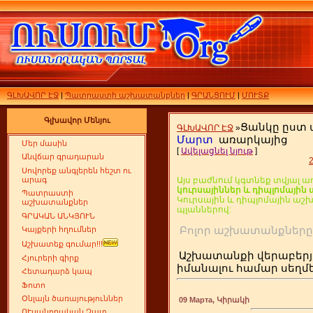
ԳԼԽԱՎՈՐ ԷՋ
|
Պատրաստի աշխատանքներ
|
ԳՐԱՆՑՈՒՄ
|
ՄՈՒՏՔ
Գլխավոր Մենյու
Ցանկը ըստ
ԳԼԽԱՎՈՐ ԷՋ
»
Մարտ
առարկայից
Մեր մասին
[
Ավելացնել նյութ
]
Անվճար գրադարան
Սովորեք անգլերեն հեշտ ու
արագ
Այս բաժնում կգտնեք տվյալ ա
կուրսայիններ և դիպլոմայի
Պատրաստի
Կուրսային և դիպլոմային ա
աշխատանքներ
պլաններով:
ԳՐԱԿԱՆ ԱՆԿՅՈՒՆ
Բոլոր աշխատանքն
Կայքերի հղումներ
Աշխատեք գումար!!!
Աշխատանքի վերաբերյ
Հյուրերի գիրք
իմանալու համար սեղ
Հետադարձ կապ
Ֆոտո
Օնլայն ծառայություններ
09 Марта, Կիրակի
ՈՒսանողական Չատ