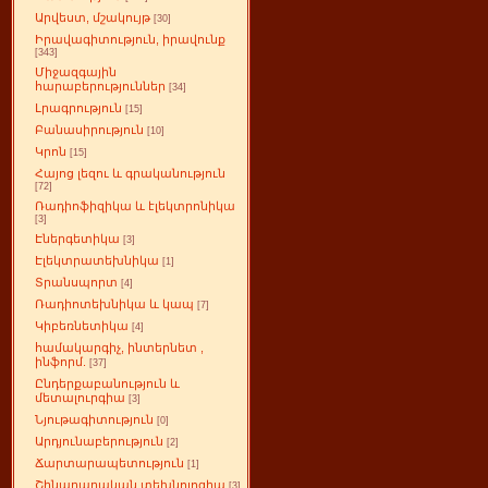
Արվեստ, մշակույթ
[30]
Իրավագիտություն, իրավունք
[343]
Միջազգային
հարաբերություններ
[34]
Լրագրություն
[15]
Բանասիրություն
[10]
Կրոն
[15]
Հայոց լեզու և գրականություն
[72]
Ռադիոֆիզիկա և էլեկտրոնիկա
[3]
Էներգետիկա
[3]
Էլեկտրատեխնիկա
[1]
Տրանսպորտ
[4]
Ռադիոտեխնիկա և կապ
[7]
Կիբեռնետիկա
[4]
համակարգիչ, ինտերնետ ,
ինֆորմ.
[37]
Ընդերքաբանություն և
մետալուրգիա
[3]
Նյութագիտություն
[0]
Արդյունաբերություն
[2]
Ճարտարապետություն
[1]
Շինարարական տեխնոլոգիա
[3]