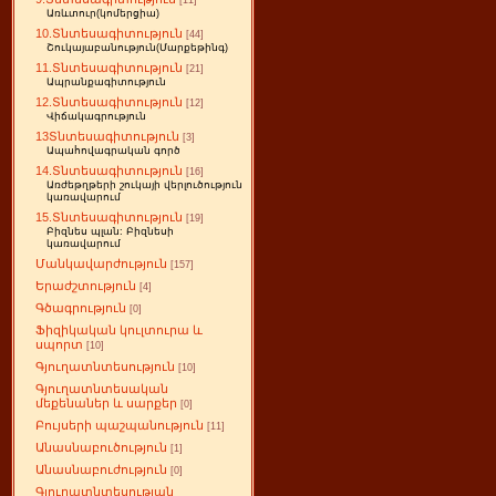
[11]
Առևտուր(կոմերցիա)
10.Տնտեսագիտություն
[44]
Շուկայաբանություն(Մարքեթինգ)
11.Տնտեսագիտություն
[21]
Ապրանքագիտություն
12.Տնտեսագիտություն
[12]
Վիճակագրություն
13Տնտեսագիտություն
[3]
Ապահովագրական գործ
14.Տնտեսագիտություն
[16]
Առժեթղթերի շուկայի վերլուծություն
կառավարում
15.Տնտեսագիտություն
[19]
Բիզնես պլան: Բիզնեսի
կառավարում
Մանկավարժություն
[157]
Երաժշտություն
[4]
Գծագրություն
[0]
Ֆիզիկական կուլտուրա և
սպորտ
[10]
Գյուղատնտեսություն
[10]
Գյուղատնտեսական
մեքենաներ և սարքեր
[0]
Բույսերի պաշպանություն
[11]
Անասնաբուծություն
[1]
Անասնաբուժություն
[0]
Գյուղատնտեսության