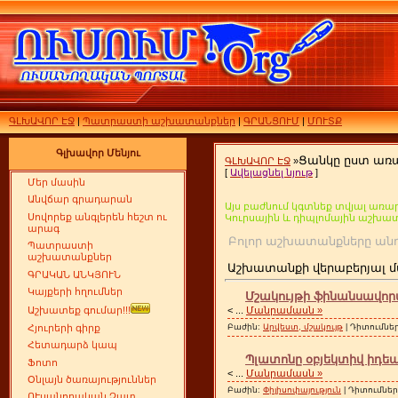
ԳԼԽԱՎՈՐ ԷՋ
|
Պատրաստի աշխատանքներ
|
ԳՐԱՆՑՈՒՄ
|
ՄՈՒՏՔ
Գլխավոր Մենյու
Ցանկը ըստ առ
ԳԼԽԱՎՈՐ ԷՋ
»
[
Ավելացնել նյութ
]
Մեր մասին
Անվճար գրադարան
Այս բաժնում կգտնեք տվյալ առար
Սովորեք անգլերեն հեշտ ու
Կուրսային և դիպլոմային աշխա
արագ
Բոլոր աշխատանքները
Պատրաստի
աշխատանքներ
Աշխատանքի վերաբերյալ մ
ԳՐԱԿԱՆ ԱՆԿՅՈՒՆ
Կայքերի հղումներ
Մշակույթի ֆինանսավորմ
<
...
Մանրամասն »
Աշխատեք գումար!!!
Բաժին:
Արվեստ, մշակույթ
| Դիտումներ
Հյուրերի գիրք
Հետադարձ կապ
Պլատոնը օբյեկտիվ իդեա
Ֆոտո
<
...
Մանրամասն »
Օնլայն ծառայություններ
Բաժին:
Փիլիսոփայություն
| Դիտումների
ՈՒսանողական Չատ