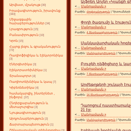
Ալֆրեդ Ադլեր «Կյանքի գ
Արվեստ, մշակույթ
[30]
<
...
Մանրամասն »
Իրավագիտություն, իրավունք
Բաժին:
Հոգեբանություն
| Դիտումների 
[343]
Միջազգային
Փողի ծագումը և էությու
հարաբերություններ
[34]
<
...
Մանրամասն »
Լրագրություն
[15]
Բաժին:
4.Տնտեսագիտություն
| Դիտում
Բանասիրություն
[10]
Կրոն
[15]
Մանկավարժական հոգեբա
Հայոց լեզու և գրականություն
<
...
Մանրամասն »
[72]
Բաժին:
Մանկավարժություն
| Դիտումն
Ռադիոֆիզիկա և էլեկտրոնիկա
[3]
Բյուջեի դեֆիցիտը և կա
Էներգետիկա
[3]
<
...
Մանրամասն »
Էլեկտրատեխնիկա
[1]
Բաժին:
7.Տնտեսագիտություն
| Դիտում
Տրանսպորտ
[4]
Ռադիոտեխնիկա և կապ
[7]
Արժեթղթերի շուկայի էու
Կիբեռնետիկա
[4]
<
...
Մանրամասն »
համակարգիչ, ինտերնետ ,
Բաժին:
14.Տնտեսագիտություն
| Դիտու
ինֆորմ.
[37]
Ընդերքաբանություն և
Դպրոցում դաստիարակչա
մետալուրգիա
[3]
21 էջ:
Նյութագիտություն
[0]
<
...
Մանրամասն »
Արդյունաբերություն
[2]
Բաժին:
Մանկավարժություն
| Դիտումն
Ճարտարապետություն
[1]
Երեխայի հոգեկանի զարգ
Շինարարական տեխնոլոգիա
[3]