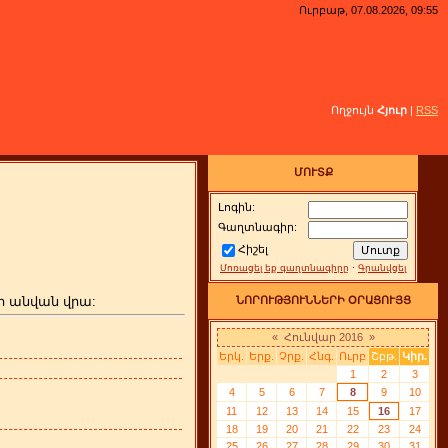
Ուրբաթ, 07.08.2026, 09:55
Ողջույն
Հյուր
|
RSS
ՄՈՒՏՔ
Լոգին:
Գաղտնագիր:
Հիշել
Մոռացել եք գաղտնագիրը
·
Գրանվցել
ի անվան վրա:
ՆՈՐՈՒԹՅՈՒՆՆԵՐԻ ՕՐԱՑՈՒՅՑ
«
Հունվար 2016
»
Երկ.
Երք.
Չրք.
Հնգ.
Ուրբ
Շբթ.
Կիր.
1
2
3
4
5
6
7
8
9
10
11
12
13
14
15
16
17
18
19
20
21
22
23
24
25
26
27
28
29
30
31