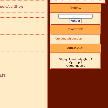
տանք: 26 էջ:
Որոնում
ԸՆԿԵՐՆԵՐ
Հայկական կայքեր
ՀԱՇՎԻՉՆԵՐ
Օնլայն Մասնակիցներ
1
Հյուրեր
1
Օգտվողներ
0
 էջ: