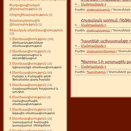
<
...
Մանրամասն »
Քաղաքացիական
շինարարություն
[0]
Բաժին:
Հոգեբանություն
| Դիտումների 
Հիդրոշինարարություն
[0]
Հուզական այրում: Ռեֆեր
Տրանսպորտային
շինարարություն
<
...
Մանրամասն »
[1]
Տեսական տնտեսագիտություն
Բաժին:
Հոգեբանություն
| Դիտումների 
[22]
1.Տնտեսագիտություն
[169]
Դասղեկի աշխատանքը դպ
Ձեռնարկությունների
<
...
Մանրամասն »
տնտեսագիտություն
2.Տնտեսագիտություն
Բաժին:
Մանկավարժություն
| Դիտումն
[3]
ստանդարտացում և
սերտեֆիկացում
Պետրոս 1-ի արտաքին ք
3.Տնտեսագիտություն
[24]
<
...
Մանրամասն »
Աշխատանքի տնտեսագիտություն
Բաժին:
Պատմություն
| Դիտումների քան
4.Տնտեսագիտություն
[60]
Բանկեր և Բանկային գործ:
Ֆինանսներ,վարկ,հարկեր
5.Տնտեսագիտություն
[12]
Հաշվապահական հաշվառում և
աուդիտ
6.Տնտեսագիտություն
[8]
Համաշխարհային
տնտեսագիտություն
7.Տնտեսագիտություն
[23]
Ազգային տնտեսագիտություն
8.Տնտեսագիտություն
[29]
Կառավարում: հանրային
կառավարում: Մենեջմենտ
9.Տնտեսագիտություն