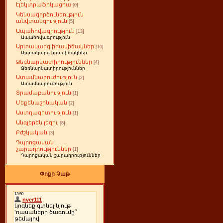
էլեկտրաֆիկացիա
[0]
Կենսագործունեություն
անվտանգություն
[5]
Ապահովագրություն
[13]
Ապահովագրություն
Արտակարգ իրավիճակներ
[10]
Արտակարգ իրավիճակներ
Ձեռնարկատիրություններ
[4]
Ձեռնարկատիրություններ
Ատամնաբուժություն
[2]
Ատամնաբուժություն
Տրամաբանություն
[1]
Մեքենաշինական
[2]
Աստղագիտություն
[1]
Անգլերեն լեզու
[8]
Բժշկական
[3]
Դպրոցական
շարադրություններ
[1]
Դպրոցական շարադրություններ
Փոքր Չաթ