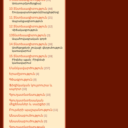
[11]
Առևտուր(կոմերցիա)
10.Տնտեսագիտություն
[44]
Շուկայաբանություն(Մարքեթինգ)
11.Տնտեսագիտություն
[21]
Ապրանքագիտություն
12.Տնտեսագիտություն
[12]
Վիճակագրություն
13Տնտեսագիտություն
[3]
Ապահովագրական գործ
14.Տնտեսագիտություն
[16]
Առժեթղթերի շուկայի վերլուծություն
կառավարում
15.Տնտեսագիտություն
[19]
Բիզնես պլան: Բիզնեսի
կառավարում
Մանկավարժություն
[157]
Երաժշտություն
[4]
Գծագրություն
[0]
Ֆիզիկական կուլտուրա և
սպորտ
[10]
Գյուղատնտեսություն
[10]
Գյուղատնտեսական
մեքենաներ և սարքեր
[0]
Բույսերի պաշպանություն
[11]
Անասնաբուծություն
[1]
Անասնաբուժություն
[0]
Գյուղատնտեսության