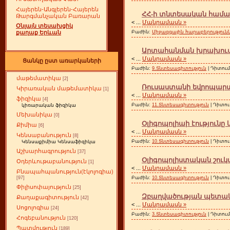
Հայերեն-Անգլերեն-Հայերեն
ՀՀ-ի տնտեսական համագո
Թարգմանչական Բառարան
<
...
Մանրամասն »
Օնլայն տեսախցիկ
Բաժին:
Միջազգային հարաբերություն
քաղաք Երևան
Արտահանման խրախուսմա
<
...
Մանրամասն »
Ցանկը ըստ առարկաների
Բաժին:
9.Տնտեսագիտություն
| Դիտում
մաթեմատիկա
[2]
Ռուսաստանի եվրոպարտա
Կիրառական մաթեմատիկա
[1]
<
...
Մանրամասն »
ֆիզիկա
[4]
Բաժին:
11.Տնտեսագիտություն
| Դիտու
կիռարական ֆիզիկա
Մեխանիկա
[0]
Օլիգոպոլիաի էությունը 
Քիմիա
[6]
<
...
Մանրամասն »
Կենսաբանություն
[8]
Բաժին:
10.Տնտեսագիտություն
| Դիտու
Կենսաքիմիա Կենսաֆիզիկա
Աշխարհագրություն
[37]
Օլիգոպոլիստական շուկ
Օդերևութաբանություն
[1]
<
...
Մանրամասն »
Բնապահպանություն(էկոլոգիա)
Բաժին:
10.Տնտեսագիտություն
| Դիտու
[97]
Փիլիսոփայություն
[25]
Զբաղվածության պետակա
Քաղաքագիտություն
[42]
<
...
Մանրամասն »
Սոցոլոգիա
[24]
Բաժին:
3.Տնտեսագիտություն
| Դիտում
Հոգեբանություն
[120]
Պատմություն
[189]