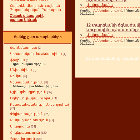
<
...
Մանրամասն »
Հայերեն-Անգլերեն-Հայերեն
Թարգմանչական Բառարան
Բաժին:
Մանկավարժություն
| Դիտումն
05.12.2016
Օնլայն տեսախցիկ
քաղաք Երևան
12 տարեկանի ճգնաժամ
Կուրսային աշխատանք: 2
<
...
Մանրամասն »
Ցանկը ըստ առարկաների
Բաժին:
Մանկավարժություն
| Դիտումն
05.12.2016
մաթեմատիկա
[2]
Կիրառական մաթեմատիկա
[1]
Աշխատանքները օգտագործ
ֆիզիկա
[4]
կիռարական ֆիզիկա
Մեխանիկա
[0]
Քիմիա
[6]
Կենսաբանություն
[8]
Կենսաքիմիա Կենսաֆիզիկա
Աշխարհագրություն
[37]
Օդերևութաբանություն
[1]
Բնապահպանություն(էկոլոգիա)
[97]
Փիլիսոփայություն
[25]
Քաղաքագիտություն
[42]
Սոցոլոգիա
[24]
Հոգեբանություն
[120]
Պատմություն
[189]