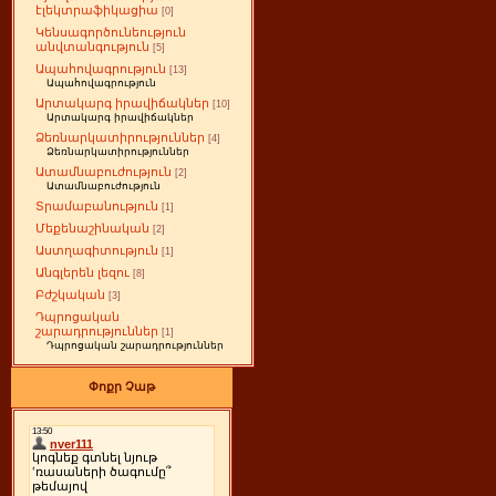
էլեկտրաֆիկացիա
[0]
Կենսագործունեություն
անվտանգություն
[5]
Ապահովագրություն
[13]
Ապահովագրություն
Արտակարգ իրավիճակներ
[10]
Արտակարգ իրավիճակներ
Ձեռնարկատիրություններ
[4]
Ձեռնարկատիրություններ
Ատամնաբուժություն
[2]
Ատամնաբուժություն
Տրամաբանություն
[1]
Մեքենաշինական
[2]
Աստղագիտություն
[1]
Անգլերեն լեզու
[8]
Բժշկական
[3]
Դպրոցական
շարադրություններ
[1]
Դպրոցական շարադրություններ
Փոքր Չաթ