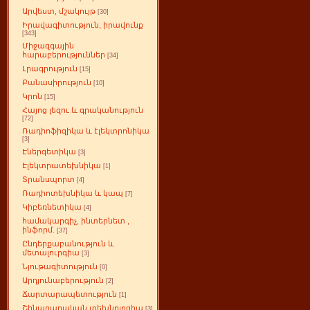
Արվեստ, մշակույթ
[30]
Իրավագիտություն, իրավունք
[343]
Միջազգային
հարաբերություններ
[34]
Լրագրություն
[15]
Բանասիրություն
[10]
Կրոն
[15]
Հայոց լեզու և գրականություն
[72]
Ռադիոֆիզիկա և էլեկտրոնիկա
[3]
Էներգետիկա
[3]
Էլեկտրատեխնիկա
[1]
Տրանսպորտ
[4]
Ռադիոտեխնիկա և կապ
[7]
Կիբեռնետիկա
[4]
համակարգիչ, ինտերնետ ,
ինֆորմ.
[37]
Ընդերքաբանություն և
մետալուրգիա
[3]
Նյութագիտություն
[0]
Արդյունաբերություն
[2]
Ճարտարապետություն
[1]
Շինարարական տեխնոլոգիա
[3]