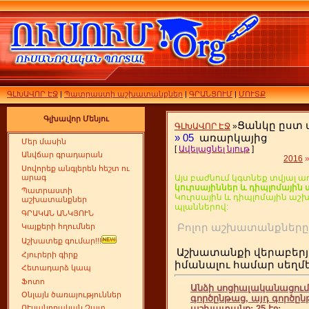
ԳԼԽԱՎՈՐ ԷՋ
|
Պատրաստի աշխատանքներ
|
ԳՐԱՆՑՈՒՄ
|
ՄՈՒՏՔ
Գլխավոր Մենյու
Ցանկը ըստ
ԳԼԽԱՎՈՐ ԷՋ
»
»
05
առարկայից
Մեր մասին
[
Ավելացնել նյութ
]
Անվճար գրադարան
2016
Սովորեք անգլերեն հեշտ ու
արագ
Այս բաժնում կգտնեք տվյալ ա
կուրսայիններ և դիպլոմայի
Պատրաստի
Կուրսային և դիպլոմային ա
աշխատանքներ
պլաններով:
ԳՐԱԿԱՆ ԱՆԿՅՈՒՆ
Բոլոր աշխատանքն
Կայքերի հղումներ
Աշխատեք գումար!!!
Աշխատանքի վերաբերյ
Հյուրերի գիրք
իմանալու համար սեղ
Հետադարձ կապ
Ֆոտո
Անձի սոցիալականացու
Օնլայն ծառայություններ
գործընթաց, այդ գործըն
աշխատանք: 25 էջ:
ՈՒսանողական Չատ