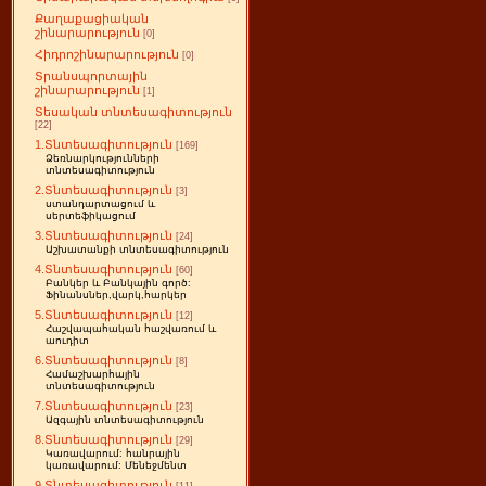
Քաղաքացիական
շինարարություն
[0]
Հիդրոշինարարություն
[0]
Տրանսպորտային
շինարարություն
[1]
Տեսական տնտեսագիտություն
[22]
1.Տնտեսագիտություն
[169]
Ձեռնարկությունների
տնտեսագիտություն
2.Տնտեսագիտություն
[3]
ստանդարտացում և
սերտեֆիկացում
3.Տնտեսագիտություն
[24]
Աշխատանքի տնտեսագիտություն
4.Տնտեսագիտություն
[60]
Բանկեր և Բանկային գործ:
Ֆինանսներ,վարկ,հարկեր
5.Տնտեսագիտություն
[12]
Հաշվապահական հաշվառում և
աուդիտ
6.Տնտեսագիտություն
[8]
Համաշխարհային
տնտեսագիտություն
7.Տնտեսագիտություն
[23]
Ազգային տնտեսագիտություն
8.Տնտեսագիտություն
[29]
Կառավարում: հանրային
կառավարում: Մենեջմենտ
9.Տնտեսագիտություն