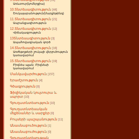
[11]
Առևտուր(կոմերցիա)
10.Տնտեսագիտություն
[44]
Շուկայաբանություն(Մարքեթինգ)
11.Տնտեսագիտություն
[21]
Ապրանքագիտություն
12.Տնտեսագիտություն
[12]
Վիճակագրություն
13Տնտեսագիտություն
[3]
Ապահովագրական գործ
14.Տնտեսագիտություն
[16]
Առժեթղթերի շուկայի վերլուծություն
կառավարում
15.Տնտեսագիտություն
[19]
Բիզնես պլան: Բիզնեսի
կառավարում
Մանկավարժություն
[157]
Երաժշտություն
[4]
Գծագրություն
[0]
Ֆիզիկական կուլտուրա և
սպորտ
[10]
Գյուղատնտեսություն
[10]
Գյուղատնտեսական
մեքենաներ և սարքեր
[0]
Բույսերի պաշպանություն
[11]
Անասնաբուծություն
[1]
Անասնաբուժություն
[0]
Գյուղատնտեսության