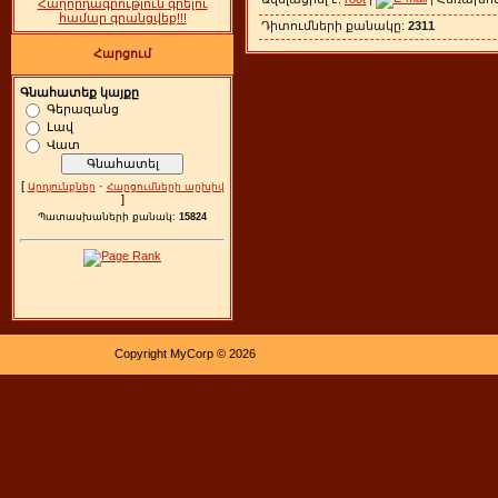
Հաղորդագրություն գրելու
համար գրանցվեք!!!
Դիտումների քանակը:
2311
Հարցում
Գնահատեք կայքը
Գերազանց
Լավ
Վատ
[
·
Արդյունքներ
Հարցումների արխիվ
]
Պատասխաների քանակ:
15824
Copyright MyCorp © 2026