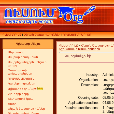
ԳԼԽԱՎՈՐ ԷՋ
|
Օնլայն ծառայություններ
|
ԳՐԱՆՑՈՒՄ
|
ՄՈՒՏՔ
Գլխավոր Մենյու
ԳԼԽԱՎՈՐ ԷՋ
»
Օնլայն Ծառայություն
Աշխատանք ուսանողներին
Մեր մասին
Թարգմանչուհի
Անվճար գրադարան
Սովորեք անգլերեն հեշտ ու
արագ
Պատրաստի
աշխատանքներ
Industry:
Adminis
ԳՐԱԿԱՆ ԱՆԿՅՈՒՆ
Organization:
Կադրա
Կայքերի հղումներ
Description:
Սոցոլ
անհրա
Աշխատեք գումար!!!
թարգմ
Հյուրերի գիրք
Opening date:
05.05.2
Հետադարձ կապ
Application deadline:
04.06.2
Ֆոտո
Required qualifications:
1. Բա
Օնլայն ծառայություններ
2. Ան
ՈՒսանողական Չատ