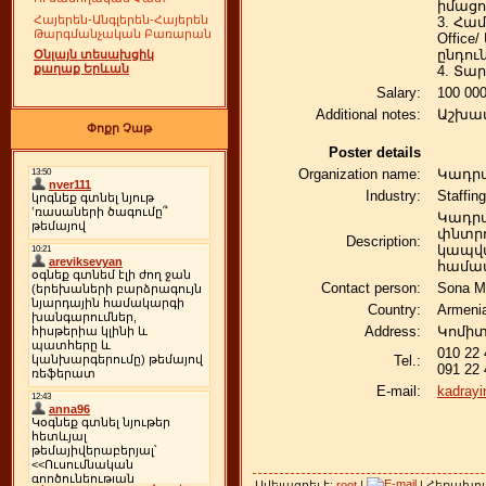
իմացո
Հայերեն-Անգլերեն-Հայերեն
3. Հա
Թարգմանչական Բառարան
Offic
ընդու
Օնլայն տեսախցիկ
քաղաք Երևան
4. Տա
Salary:
100 00
Additional notes:
Աշխատ
Փոքր Չաթ
Poster details
Organization name:
Կադրա
Industry:
Staffin
Կադրա
փնտր
Description:
կապվա
համա
Contact person:
Sona M
Country:
Armeni
Address:
Կոմիտ
010 22 
Tel.:
091 22 
E-mail:
kadrayi
Ավելացրել է:
root
|
| Հեռախո