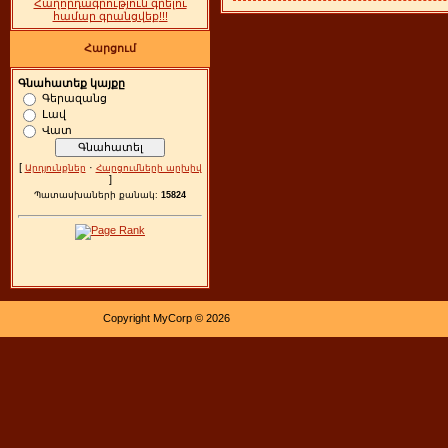
Հաղորդագրություն գրելու
համար գրանցվեք!!!
Հարցում
Գնահատեք կայքը
Գերազանց
Լավ
Վատ
[
·
Արդյունքներ
Հարցումների արխիվ
]
Պատասխաների քանակ:
15824
Copyright MyCorp © 2026