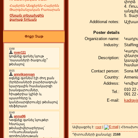
փորձ
Հայերեն-Անգլերեն-Հայերեն
4. Ռո
Թարգմանչական Բառարան
անգլե
5. Տար
Օնլայն տեսախցիկ
քաղաք Երևան
Additional notes:
Աշխատ
Poster details
Փոքր Չաթ
Organization name:
Կադրա
Industry:
Staffin
Կադրա
փնտր
Description:
կապվա
համա
Contact person:
Sona M
Country:
Armeni
Address:
Կոմիտ
010 22 
Tel.:
091 22 
E-mail:
kadrayi
Ավելացրել է:
root
|
| Հեռախո
Դիտումների քանակը:
2168