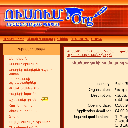
ԳԼԽԱՎՈՐ ԷՋ
|
Օնլայն ծառայություններ
|
ԳՐԱՆՑՈՒՄ
|
ՄՈՒՏՔ
Գլխավոր Մենյու
ԳԼԽԱՎՈՐ ԷՋ
»
Օնլայն Ծառայություն
Աշխատանք ուսանողներին
Մեր մասին
Վաճառողուհի համակարգիչ
Անվճար գրադարան
Սովորեք անգլերեն հեշտ ու
արագ
Պատրաստի
աշխատանքներ
Industry:
Sales/
ԳՐԱԿԱՆ ԱՆԿՅՈՒՆ
Organization:
Կադրա
Կայքերի հղումներ
Description:
Համակ
անհրա
Աշխատեք գումար!!!
Opening date:
05.05.2
Հյուրերի գիրք
Application deadline:
04.06.2
Հետադարձ կապ
Required qualifications:
1. Բա
Ֆոտո
2. Հա
Օնլայն ծառայություններ
3. Ցա
ՈՒսանողական Չատ