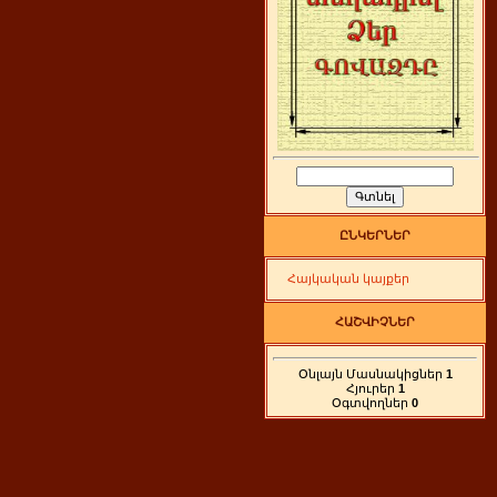
ԸՆԿԵՐՆԵՐ
Հայկական կայքեր
ՀԱՇՎԻՉՆԵՐ
Օնլայն Մասնակիցներ
1
Հյուրեր
1
Օգտվողներ
0