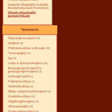
Հայերեն-Անգլերեն-Հայերեն
Թարգմանչական Բառարան
Օնլայն տեսախցիկ
քաղաք Երևան
Գրադարան
Գեղարվեստական
[14]
Արվեստ
[0]
Ինֆորմատիկա և ծրագր.
[33]
Դասագրքեր
[11]
Այլ
[13]
Լեզու և գրականություն
[26]
Քաղաքականություն և
քաղաքագիտություն
[3]
Լեռնային գործ
[1]
Ինֆորմատիկա
[1]
Կիբեռնետիկա
[1]
Թեթև արդյունաբերություն
[0]
Մաթեմատիկա
[13]
Մեքենաշինություն
[0]
Մետալուրգիա
[0]
Չափագիտություն
[0]