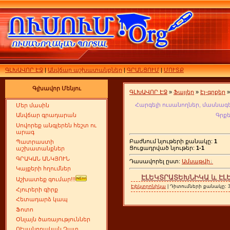
ԳԼԽԱՎՈՐ ԷՋ
|
Անվճար աշխատանքներ
|
ԳՐԱՆՑՈՒՄ
|
ՄՈՒՏՔ
Գլխավոր Մենյու
ԳԼԽԱՎՈՐ ԷՋ
»
Ֆայլեր
»
Էլ-գրքեր
»
Հարգելի ուսանողներ, մասնագ
Մեր մասին
Գրք
Անվճար գրադարան
Սովորեք անգլերեն հեշտ ու
արագ
Բաժնում նյութերի քանակը:
1
Պատրաստի
Ցուցադրված նյութեր:
1-1
աշխատանքներ
ԳՐԱԿԱՆ ԱՆԿՅՈՒՆ
Դասավորել ըստ:
Ամսաթվի
Կայքերի հղումներ
ԷԼԵԿՏՐԱՏԵԽՆԻԿԱ և ԷԼ
Աշխատեք գումար!!!
Էլեկտրոնիկա
| Դիտումների քանակը: 32
Հյուրերի գիրք
Հետադարձ կապ
Ֆոտո
Օնլայն ծառայություններ
ՈՒսանողական Չատ