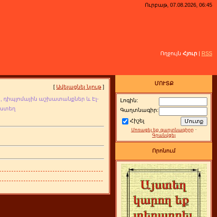
Ուրբաթ, 07.08.2026, 06:45
Ողջույն
Հյուր
|
RSS
ՄՈՒՏՔ
[
Ավելացնել նյութ
]
, դիպլոմային
աշխատանքներ և Էլ-
Լոգին:
յստեղ
Գաղտնագիր:
Հիշել
Մոռացել եք գաղտնագիրը
·
Գրանվցել
Որոնում