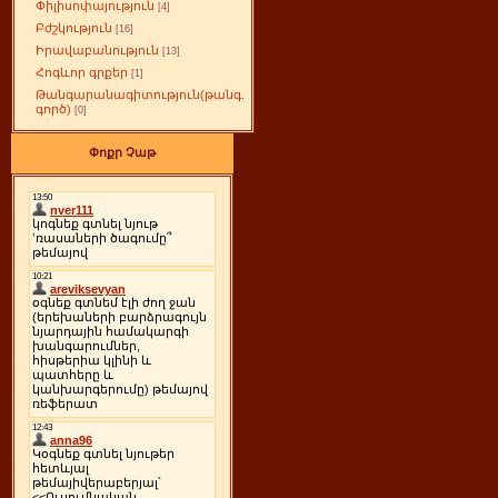
Փիլիսոփայություն
[4]
Բժշկություն
[16]
Իրավաբանություն
[13]
Հոգևոր գրքեր
[1]
Թանգարանագիտություն(թանգ.
գործ)
[0]
Փոքր Չաթ