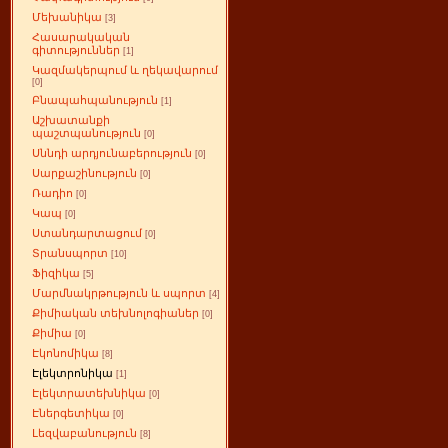
Մեխանիկա
[3]
Հասարակական
գիտություններ
[1]
Կազմակերպում և ղեկավարում
[0]
Բնապահպանություն
[1]
Աշխատանքի
պաշտպանություն
[0]
Սննդի արդյունաբերություն
[0]
Սարքաշինություն
[0]
Ռադիո
[0]
Կապ
[0]
Ստանդարտացում
[0]
Տրանսպորտ
[10]
Ֆիզիկա
[5]
Մարմնակրթություն և սպորտ
[4]
Քիմիական տեխնոլոգիաներ
[0]
Քիմիա
[0]
Էկոնոմիկա
[8]
Էլեկտրոնիկա
[1]
Էլեկտրատեխնիկա
[0]
Էներգետիկա
[0]
Լեզվաբանություն
[8]